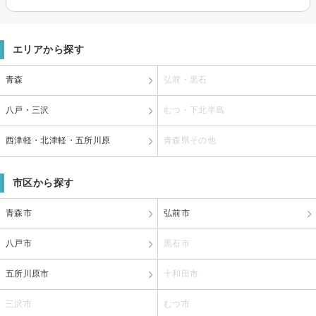
エリアから探す
青森
弘前・黒石
八戸・三沢
むつ・下北半島
西津軽・北津軽・五所川原
青森県その他
市区から探す
青森市
弘前市
八戸市
黒石市
五所川原市
十和田市
三沢市
むつ市