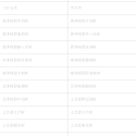
つがる市
平川市
東津軽郡平内町
東津軽郡今別町
東津軽郡蓬田村
東津軽郡外ヶ浜町
西津軽郡鰺ヶ沢町
西津軽郡深浦町
中津軽郡西目屋村
南津軽郡藤崎町
南津軽郡大鰐町
南津軽郡田舎館村
北津軽郡板柳町
北津軽郡鶴田町
北津軽郡中泊町
上北郡野辺地町
上北郡七戸町
上北郡六戸町
上北郡横浜町
上北郡東北町