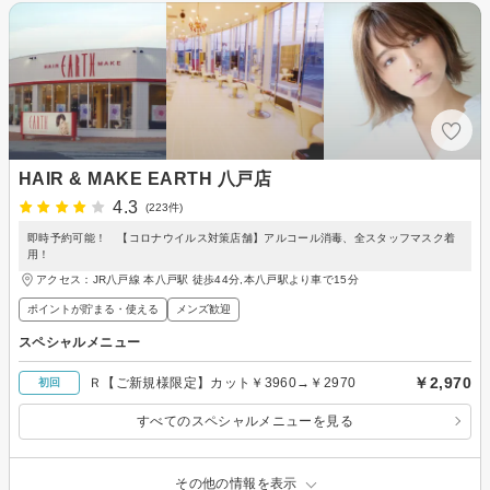
HAIR & MAKE EARTH 八戸店
4.3
(223件)
即時予約可能！ 【コロナウイルス対策店舗】アルコール消毒、全スタッフマスク着
用！
アクセス：JR八戸線 本八戸駅 徒歩44分,本八戸駅より車で15分
ポイントが貯まる・使える
メンズ歓迎
スペシャルメニュー
￥2,970
Ｒ【ご新規様限定】カット￥3960→￥2970
初回
すべてのスペシャルメニューを見る
その他の情報を表示