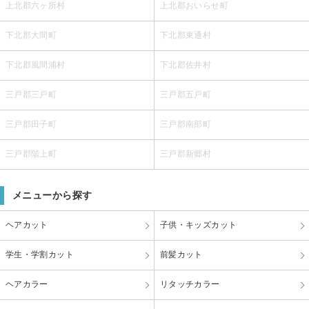
上北郡六ヶ所村
上北郡おいらせ町
下北郡大間町
下北郡東通村
下北郡風間浦村
下北郡佐井村
三戸郡三戸町
三戸郡五戸町
三戸郡田子町
三戸郡南部町
三戸郡階上町
三戸郡新郷村
メニューから探す
ヘアカット
子供・キッズカット
学生・学割カット
前髪カット
ヘアカラー
リタッチカラー