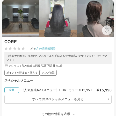
CORE
-
(-件)
7月10日掲載開始
《当日予約歓迎》理想のヘアスタイルが手に入る☆彡幅広いデザインをお任せくださ
い！！
アクセス：弘南鉄道大鰐線 弘高下駅 徒歩1分
ポイントが貯まる・使える
メンズ歓迎
スペシャルメニュー
￥15,950
〈人気当店No1メニュー〉COREカラー￥15,950
全員
すべてのスペシャルメニューを見る
その他の情報を表示