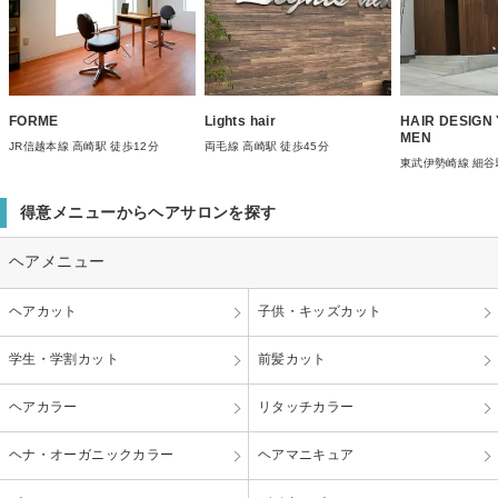
FORME
Lights hair
HAIR DESIGN
MEN
JR信越本線 高崎駅 徒歩12分
両毛線 高崎駅 徒歩45分
東武伊勢崎線 細谷
得意メニューからヘアサロンを探す
ヘアメニュー
ヘアカット
子供・キッズカット
学生・学割カット
前髪カット
ヘアカラー
リタッチカラー
ヘナ・オーガニックカラー
ヘアマニキュア