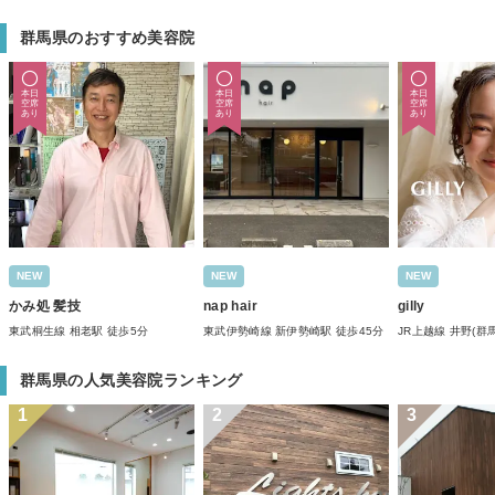
群馬県のおすすめ美容院
本日
本日
本日
空席
空席
空席
あり
あり
あり
NEW
NEW
NEW
かみ処 髪技
nap hair
gilly
東武桐生線 相老駅 徒歩5分
東武伊勢崎線 新伊勢崎駅 徒歩45分
JR上越線 井野(群馬
群馬県の人気美容院ランキング
1
2
3