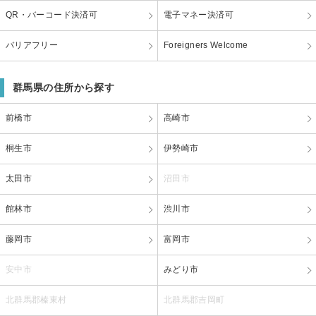
QR・バーコード決済可
電子マネー決済可
バリアフリー
Foreigners Welcome
群馬県の住所から探す
前橋市
高崎市
桐生市
伊勢崎市
太田市
沼田市
館林市
渋川市
藤岡市
富岡市
安中市
みどり市
北群馬郡榛東村
北群馬郡吉岡町