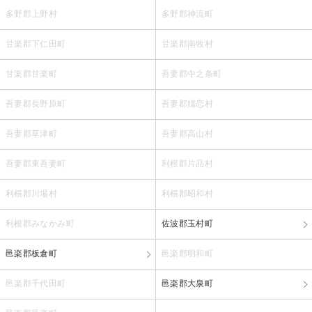
多野郡上野村
多野郡神流町
甘楽郡下仁田町
甘楽郡南牧村
甘楽郡甘楽町
吾妻郡中之条町
吾妻郡長野原町
吾妻郡嬬恋村
吾妻郡草津町
吾妻郡高山村
吾妻郡東吾妻町
利根郡片品村
利根郡川場村
利根郡昭和村
利根郡みなかみ町
佐波郡玉村町
邑楽郡板倉町
邑楽郡明和町
邑楽郡千代田町
邑楽郡大泉町