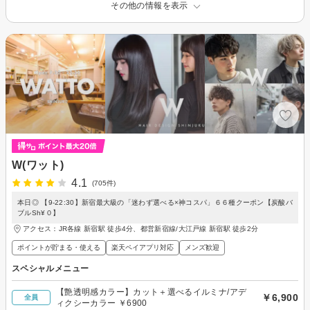
その他の情報を表示
W(ワット)
4.1
(705件)
本日◎ 【9-22:30】新宿最大級の「迷わず選べる×神コスパ」６６種クーポン【炭酸バ
ブルSh¥０】
アクセス：JR各線 新宿駅 徒歩4分、都営新宿線/大江戸線 新宿駅 徒歩2分
ポイントが貯まる・使える
楽天ペイアプリ対応
メンズ歓迎
スペシャルメニュー
【艶透明感カラー】カット＋選べるイルミナ/アデ
￥6,900
全員
ィクシーカラー ￥6900