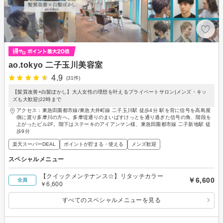
ao.tokyo 二子玉川美容室
4.9
(31件)
【髪質改善×白髪ぼかし】大人女性の理想を叶えるプライベートサロン|メンズ・キッ
ズも大歓迎|22時まで
アクセス：東急田園都市線/東急大井町線 二子玉川駅 徒歩4分 駅を背に信号を高島屋
側に渡り多摩川の方へ。多摩堤通りのまいばすけっとを通り過ぎた信号の角、階段を
上がったビル2F。階下はステーキのアイアンマン様、東急田園都市線 二子新地駅 徒
歩9分
楽天スーパーDEAL
ポイントが貯まる・使える
メンズ歓迎
スペシャルメニュー
【クイックメンテナンス☆】リタッチカラー
￥6,600
全員
￥6,600
すべてのスペシャルメニューを見る