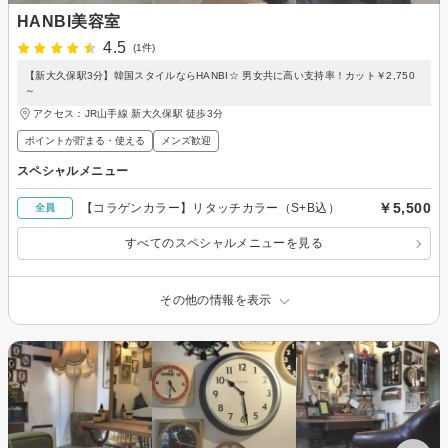
HANBI美容室
4.5
(1件)
【新大久保駅3分】韓国スタイルならHANBI☆ 男女共に高い支持率！カット￥2,750
～
アクセス：JR山手線 新大久保駅 徒歩3分
ポイントが貯まる・使える
メンズ歓迎
スペシャルメニュー
￥5,500
【コラゲンカラー】リタッチカラー（S+B込）
全員
すべてのスペシャルメニューを見る
その他の情報を表示