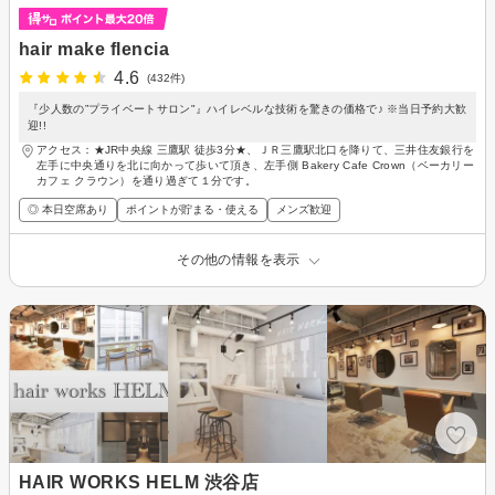
hair make flencia
4.6
(432件)
『少人数の”プライベートサロン"』ハイレベルな技術を驚きの価格で♪ ※当日予約大歓
迎!!
アクセス：★JR中央線 三鷹駅 徒歩3分★、ＪＲ三鷹駅北口を降りて、三井住友銀行を
左手に中央通りを北に向かって歩いて頂き、左手側 Bakery Cafe Crown（ベーカリー
カフェ クラウン）を通り過ぎて１分です。
◎ 本日空席あり
ポイントが貯まる・使える
メンズ歓迎
その他の情報を表示
HAIR WORKS HELM 渋谷店