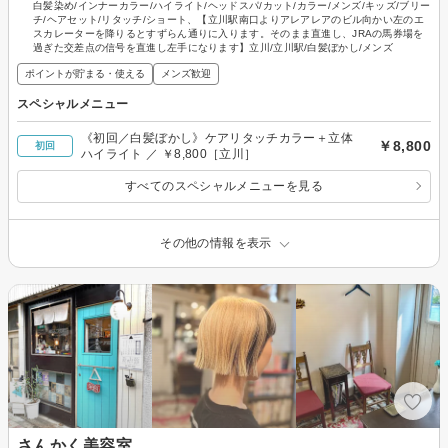
白髪染め/インナーカラー/ハイライト/ヘッドスパ/カット/カラー/メンズ/キッズ/ブリー
チ/ヘアセット/リタッチ/ショート、【立川駅南口よりアレアレアのビル向かい左のエ
スカレーターを降りるとすずらん通りに入ります。そのまま直進し、JRAの馬券場を
過ぎた交差点の信号を直進し左手になります】立川/立川駅/白髪ぼかし/メンズ
ポイントが貯まる・使える
メンズ歓迎
スペシャルメニュー
《初回／白髪ぼかし》ケアリタッチカラー＋立体
￥8,800
初回
ハイライト ／ ￥8,800［立川］
すべてのスペシャルメニューを見る
その他の情報を表示
さんかく美容室