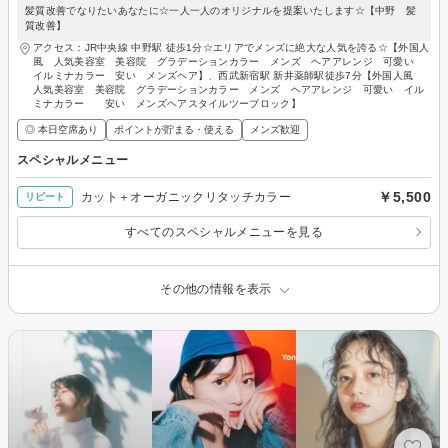
髪質改善でなりたいあなたに☆一人一人のオリジナルを提案いたします☆【中野 髪
質改善】
アクセス：JR中央線 中野駅 徒歩1分☆エリアでメンズに絶大な人気を誇る☆【外国人
風 人気美容室 美容院 グラデーションカラー メンズ ヘアアレンジ 可愛い
イルミナカラー 安い メンズヘア】、西武新宿駅 新井薬師駅徒歩7分【外国人風
人気美容室 美容院 グラデーションカラー メンズ ヘアアレンジ 可愛い イル
ミナカラー 安い メンズヘアスタイルツーブロック】
◎ 本日空席あり
ポイントが貯まる・使える
メンズ歓迎
スペシャルメニュー
￥5,500
カット＋オーガニックリタッチカラー
リピート
すべてのスペシャルメニューを見る
その他の情報を表示