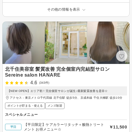
その他の情報を表示
北千住美容室 髪質改善 完全個室内完結型サロン
Sereine salon HANARE
4.6
(343件)
【NEW OPEN】エリア初！完全個室サロンが誕生♪最新髪質改善を是非☆
アクセス：東京メトロ千代田線 北千住駅 徒歩5分、京成本線 千住大橋駅 徒歩10分
ポイントが貯まる・使える
メンズ歓迎
スペシャルメニュー
【平日限定】ケアカラーリタッチ＋酸熱トリート
￥11,500
平日
メント お得メニュー☆