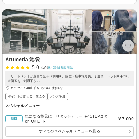
Arumeria 池袋
5.0
(1件)
6月30日掲載開始
トリートメントが豊富で全年代利用可。個室・駐車場充実。子連れ・ペット同伴OK。
※個室をご利用下さい
アクセス：JR山手線 池袋駅 徒歩4分
ポイントが貯まる・使える
メンズ歓迎
スペシャルメニュー
気になる根元に！リタッチカラー ＋4STEPコタ
￥7,000
初回
orTOKIOTR
すべてのスペシャルメニューを見る