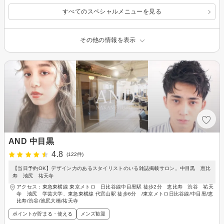
すべてのスペシャルメニューを見る
その他の情報を表示
AND 中目黒
4.8
(122件)
【当日予約OK】デザイン力のあるスタイリストのいる雑誌掲載サロン。中目黒 恵比
寿 池尻 祐天寺
アクセス：東急東横線 東京メトロ 日比谷線中目黒駅 徒歩2分 恵比寿 渋谷 祐天
寺 池尻 学芸大学、東急東横線 代官山駅 徒歩6分 /東京メトロ日比谷線/中目黒/恵
比寿/渋谷/池尻大橋/祐天寺
ポイントが貯まる・使える
メンズ歓迎