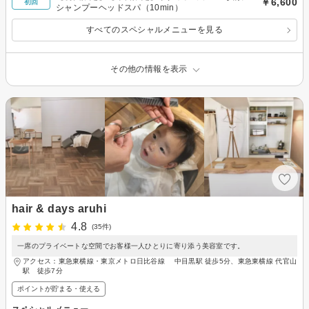
￥6,600
初回
シャンプーヘッドスパ（10min）
すべてのスペシャルメニューを見る
その他の情報を表示
hair & days aruhi
4.8
(35件)
一席のプライベートな空間でお客様一人ひとりに寄り添う美容室です。
アクセス：東急東横線・東京メトロ日比谷線 中目黒駅 徒歩5分、東急東横線 代官山
駅 徒歩7分
ポイントが貯まる・使える