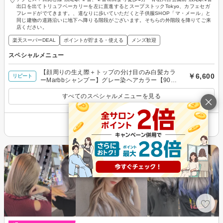
出口を出てトリュフベーカリーを左に直進するとスープストックTokyo、カフェセガ
フレードがでてきます。、道なりに歩いていただくと子供服SHOP「マ・メール」と
同じ建物の道路沿いに地下へ降りる階段がございます。そちらの外階段を降りてご来
店ください。
楽天スーパーDEAL
ポイントが貯まる・使える
メンズ歓迎
スペシャルメニュー
【顔周りの生え際＋トップの分け目のみ白髪カラ
￥6,600
リピート
ーMarbbシャンプー】グレー染ヘアカラー【90
分】
すべてのスペシャルメニューを見る
その他の情報を表示