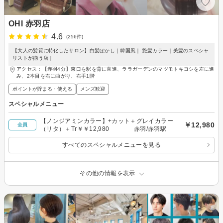
OHI 赤羽店
4.6
(256件)
【大人の髪質に特化したサロン】白髪ぼかし｜韓国風｜ 艶髪カラー｜美髪のスペシャ
リストが揃う店｜
アクセス：【赤羽4分】東口を駅を背に直進、ララガーデンのマツモトキヨシを左に進
み、2本目を右に曲がり、右手1階
ポイントが貯まる・使える
メンズ歓迎
スペシャルメニュー
【ノンジアミンカラー】+カット＋グレイカラー
￥12,980
全員
（リタ）＋Tr￥￥12,980 赤羽/赤羽駅
すべてのスペシャルメニューを見る
その他の情報を表示