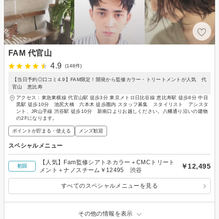
FAM 代官山
4.9
(148件)
【当日予約◎口コミ4.9】FAM限定！開発から監修カラー・トリートメントが人気 代
官山 恵比寿
アクセス：東急東横線 代官山駅 徒歩3分 東京メトロ日比谷線 恵比寿駅 徒歩8分 中目
黒駅 徒歩10分 池尻大橋 六本木 徒歩圏内 スタッフ募集 スタイリスト アシスタ
ント、JR山手線 渋谷駅 徒歩10分 新南口よりお越しください。八幡通り沿いの建物
の2Fになります。
ポイントが貯まる・使える
メンズ歓迎
スペシャルメニュー
【人気】Fam監修シアトネカラー＋CMCトリート
￥12,495
初回
メント＋ナノスチーム￥12495 渋谷
すべてのスペシャルメニューを見る
その他の情報を表示