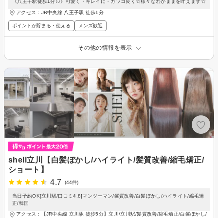
《八王子駅徒歩1分♪♪》可愛く・キレイに・カッコ良く☆様々なわがままを叶えます☆
アクセス：JR中央線 八王子駅 徒歩1分
ポイントが貯まる・使える
メンズ歓迎
その他の情報を表示
shell立川【白髪ぼかし/ハイライト/髪質改善/縮毛矯正/
ショート】
4.7
(44件)
当日予約OK[立川駅/口コミ4.8]マンツーマン/髪質改善/白髪ぼかし/ハイライト/縮毛矯
正/韓国
アクセス：【JR中央線 立川駅 徒歩5分】立川/立川駅/髪質改善/縮毛矯正/白髪ぼかし/