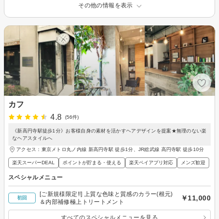
その他の情報を表示
カフ
4.8
(56件)
《新高円寺駅徒歩1分》お客様自身の素材を活かすヘアデザインを提案★無理のない楽
なヘアスタイルへ
アクセス：東京メトロ丸ノ内線 新高円寺駅 徒歩1分、JR総武線 高円寺駅 徒歩10分
楽天スーパーDEAL
ポイントが貯まる・使える
楽天ペイアプリ対応
メンズ歓迎
スペシャルメニュー
[ご新規様限定!!] 上質な色味と質感のカラー(根元)
￥11,000
初回
＆内部補修極上トリートメント
すべてのスペシャルメニューを見る