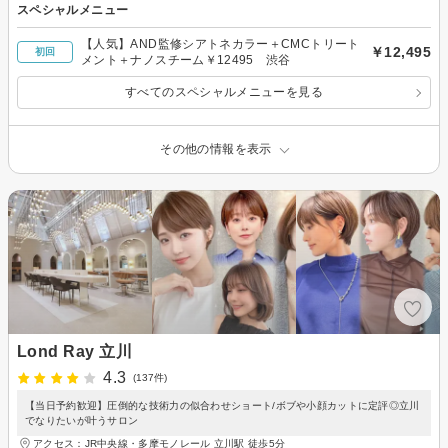
スペシャルメニュー
【人気】AND監修シアトネカラー＋CMCトリート
￥12,495
初回
メント＋ナノスチーム￥12495 渋谷
すべてのスペシャルメニューを見る
その他の情報を表示
Lond Ray 立川
4.3
(137件)
【当日予約歓迎】圧倒的な技術力の似合わせショート/ボブや小顔カットに定評◎立川
でなりたいが叶うサロン
アクセス：JR中央線・多摩モノレール 立川駅 徒歩5分