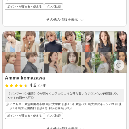
ポイントが貯まる・使える
メンズ歓迎
その他の情報を表示
Ammy komazawa
4.6
(14件)
《マンツーマン施術》心が安らぐカフェのような落ち着いたサロン☆お子様連れや、
ペットの同伴も可◎
アクセス：東急田園都市線 駒沢大学駅 徒歩13分 東急バス 駒大深沢キャンパス前 徒
歩1分 駒沢公園西口 徒歩2分 駒沢公園 徒歩3分
ポイントが貯まる・使える
メンズ歓迎
その他の情報を表示