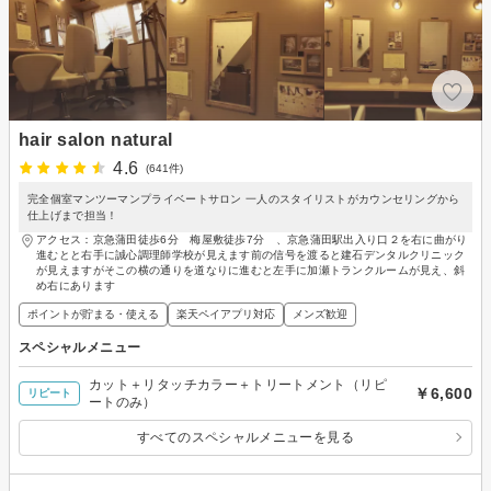
hair salon natural
4.6
(641件)
完全個室マンツーマンプライベートサロン 一人のスタイリストがカウンセリングから
仕上げまで担当！
アクセス：京急蒲田徒歩6分 梅屋敷徒歩7分 、京急蒲田駅出入り口２を右に曲がり
進むとと右手に誠心調理師学校が見えます前の信号を渡ると建石デンタルクリニック
が見えますがそこの横の通りを道なりに進むと左手に加瀬トランクルームが見え、斜
め右にあります
ポイントが貯まる・使える
楽天ペイアプリ対応
メンズ歓迎
スペシャルメニュー
カット＋リタッチカラー＋トリートメント（リピ
￥6,600
リピート
ートのみ）
すべてのスペシャルメニューを見る