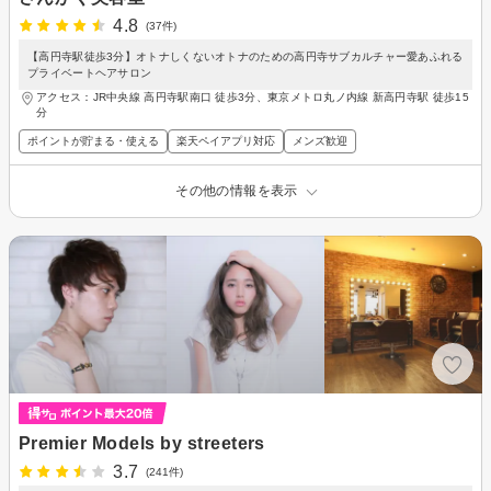
4.8
(37件)
【高円寺駅徒歩3分】オトナしくないオトナのための高円寺サブカルチャー愛あふれる
プライベートヘアサロン
アクセス：JR中央線 高円寺駅南口 徒歩3分、東京メトロ丸ノ内線 新高円寺駅 徒歩15
分
ポイントが貯まる・使える
楽天ペイアプリ対応
メンズ歓迎
その他の情報を表示
Premier Models by streeters
3.7
(241件)