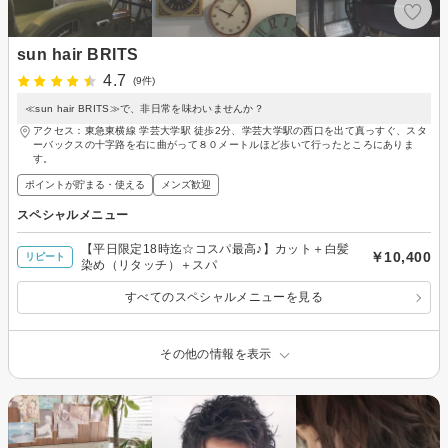
sun hair BRITS
4.7
(9件)
≪sun hair BRITS≫で、非日常を味わいませんか？
アクセス：東急東横線 学芸大学駅 徒歩2分、学芸大学駅の西口を出て真っすぐ、スタ
ーバックスの十字路を右に曲がって８０メートルほど歩いて行ったところにありま
す。
ポイントが貯まる・使える
メンズ歓迎
スペシャルメニュー
【平日限定18時迄☆コスパ最高♪】カット＋白髪
￥10,400
リピート
染め（リタッチ）＋スパ
すべてのスペシャルメニューを見る
その他の情報を表示