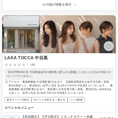
その他の情報を表示
LAKA TOCCA 中目黒
-
(-件)
【当日予約OK◎】中目黒徒歩5分 再現性と柔らかな質感にこだわった大人の方向けの
マンツーマンサロン♪
アクセス：東急東横線 中目黒駅東口2を出て、目黒銀座商店街を祐天寺方面へ直進。
約4分程歩くと、商店街沿い左手に当店【LAKA TOCCA 中目黒】がございます。、東
急東横線 祐天寺駅東口を出て、駒沢通りを中目黒方面へ直進。商店街沿いを約6分ほ
ど歩くと、右手に当店【LAKA TOCCA 中目黒】がございます。
楽天スーパーDEAL
ポイントが貯まる・使える
メンズ歓迎
スペシャルメニュー
【初回限定】【平日限定】リタッチカラー＋炭酸