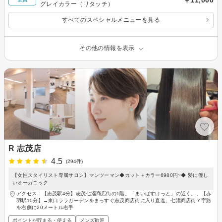
グレイカラー（リタッチ）
すべてのスペシャルメニューを見る
その他の情報を表示
R 志茂店
4.5
(294件)
【女性スタイリスト専属サロン】マンツーマン◆カット＋カラー6980円~◆ 髪に優し
いオーガニック
アクセス：【志茂駅4分】志茂七溜商店街の1階。「まいばすけっと」の近く。、【赤
羽駅10分】→東口ララガーデンをまっすぐ志茂商店街に入り直進、七溜商店街Ｙ字路
を右側に20メートル右手
ポイントが貯まる・使える
メンズ歓迎