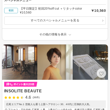
スペシャルメニュー
【平日限定】初回20%off cut ＋リタッチcolor
￥10,560
初回
¥10,560
すべてのスペシャルメニューを見る
その他の情報を表示
INSOLITE BEAUTE
4.6
(36件)
広尾エリアNo.1 芸能人も通う上質ヘアサロン♪ 30、40代に圧倒的大人気。
アクセス：日比谷線 広尾駅 １番、２番出口より徒歩4分 有栖川宮公園前 広尾駅1番