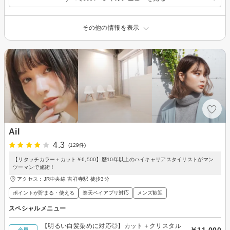
その他の情報を表示
Ail
4.3
(129件)
【リタッチカラー＋カット￥6,500】歴10年以上のハイキャリアスタイリストがマン
ツーマンで施術！
アクセス：JR中央線 吉祥寺駅 徒歩3分
ポイントが貯まる・使える
楽天ペイアプリ対応
メンズ歓迎
スペシャルメニュー
【明るい白髪染めに対応◎】カット＋クリスタル
￥11,000
全員