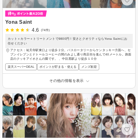
Yona Saint
4.6
(74件)
カット＋カラー＋トリートメントで9800円！安さとクオリティならYona Saintにお
任せください
アクセス：祐天寺駅東口より徒歩２分。バスロータリーからケンタッキー方面へ、セ
ブンイレブンとドトールコーヒーの間のみよし通り商店街を進んで40メートル。路面
店のクッキアイオさんの隣です。 、中目黒駅より徒歩１０分
楽天スーパーDEAL
ポイントが貯まる・使える
メンズ歓迎
その他の情報を表示