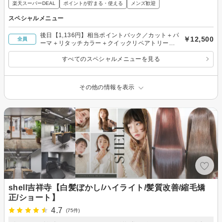
楽天スーパーDEAL
ポイントが貯まる・使える
メンズ歓迎
スペシャルメニュー
後日【1,136円】相当ポイントバック／カット＋パ
￥12,500
全員
ーマ＋リタッチカラー＋クイックリペアトリート
メント
すべてのスペシャルメニューを見る
その他の情報を表示
shell吉祥寺【白髪ぼかし/ハイライト/髪質改善/縮毛矯
正/ショート】
4.7
(75件)