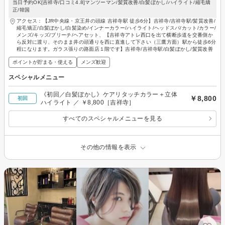
当日予約OK[吉祥寺/口コミ4.8]マンツーマン/髪質改善/白髪ぼかし/ハイライト/縮毛矯
正/韓国
アクセス：【JR中央線・京王井の頭線 吉祥寺駅 徒歩6分】吉祥寺/吉祥寺駅/髪質改善/
縮毛矯正/白髪ぼかし/白髪染め/インナーカラー/ハイライト/ヘッドスパ/カット/カラー/
メンズ/キッズ/ブリーチ/ヘアセット、【吉祥寺アトレ西口を出て横断歩道を交番側か
ら反対に渡り、そのまま井の頭通りを西に直進して下さい（三鷹方面）駅から徒歩6分
程になります。ガラス張りの路面店１階です】吉祥寺/吉祥寺駅/白髪ぼかし/髪質改善
ポイントが貯まる・使える
メンズ歓迎
スペシャルメニュー
《初回／白髪ぼかし》ケアリタッチカラー＋立体
￥8,800
初回
ハイライト ／ ￥8,800［吉祥寺］
すべてのスペシャルメニューを見る
その他の情報を表示