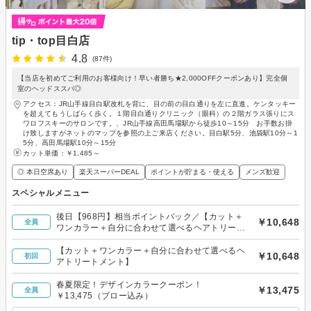
tip・top目白店
4.8
(87件)
【当店を初めてご利用のお客様向け！早い者勝ち★2,000OFFクーポンあり】完全個
室のヘッドススパ◎
アクセス：JR山手線目白駅改札を背に、目の前の目白通りを左に直進。ケンタッキー
を超えてもうしばらく歩く。１階目白通りクリニック（眼科）の２階ガラス張りにス
ワロフスキーのサロンです。、JR山手線高田馬場駅から徒歩10～15分 お手数お掛
け致しますがネットのマップを参照の上ご来店ください。目白駅5分、池袋駅10分～1
5分、高田馬場駅10分～15分
カット単価：
￥1,485～
◎ 本日空席あり
楽天スーパーDEAL
ポイントが貯まる・使える
メンズ歓迎
スペシャルメニュー
後日【968円】相当ポイントバック／【カット＋
￥10,648
全員
ワンカラー＋自分に合わせて選べるヘアトリート
メント】
【カット＋ワンカラー＋自分に合わせて選べるヘ
￥10,648
初回
アトリートメント】
春夏限定！デザインカラークーポン！
￥13,475
全員
￥13,475（ブロー込み）