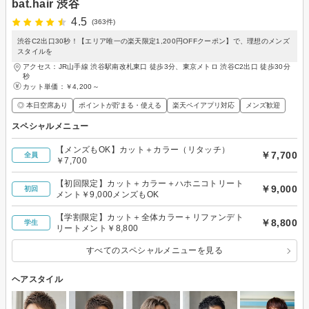
bat.hair 渋谷
4.5
(363件)
渋谷C2出口30秒！【エリア唯一の楽天限定1,200円OFFクーポン】で、理想のメンズ
スタイルを
アクセス：JR山手線 渋谷駅南改札東口 徒歩3分、東京メトロ 渋谷C2出口 徒歩30分
秒
カット単価：
￥4,200～
◎ 本日空席あり
ポイントが貯まる・使える
楽天ペイアプリ対応
メンズ歓迎
スペシャルメニュー
【メンズもOK】カット＋カラー（リタッチ）
￥7,700
全員
￥7,700
【初回限定】カット＋カラー＋ハホニコトリート
￥9,000
初回
メント￥9,000メンズもOK
【学割限定】カット＋全体カラー＋リファンデト
￥8,800
学生
リートメント￥8,800
すべてのスペシャルメニューを見る
ヘアスタイル