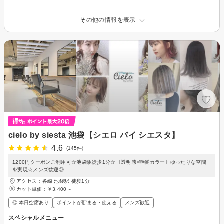
その他の情報を表示
cielo by siesta 池袋【シエロ バイ シエスタ】
4.6
(145件)
1200円クーポンご利用可☆池袋駅徒歩1分☆《透明感×艶髪カラー》ゆったりな空間
を実現☆メンズ歓迎◎
アクセス：各線 池袋駅 徒歩1分
カット単価：
￥3,400～
◎ 本日空席あり
ポイントが貯まる・使える
メンズ歓迎
スペシャルメニュー