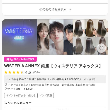
その他の情報を表示
WISTERIA ANNEX 銀座【ウィステリア アネックス】
4.6
(46件)
【＜当店を初めてご利用のお客様向け＞早い者勝ち★2,000OFFクーポンあり】
アクセス：東京メトロ銀座線 銀座駅 徒歩2分、都営浅草線 東銀座駅 徒歩2分
カット単価：
￥5,500～
ポイントが貯まる・使える
メンズ歓迎
スペシャルメニュー