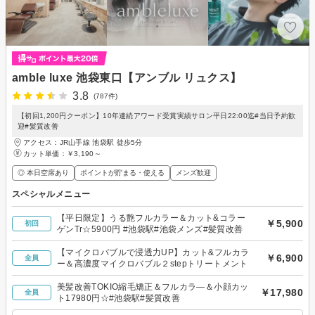
amble luxe 池袋東口【アンブル リュクス】
3.8
(787件)
【初回1,200円クーポン】10年連続アワード受賞実績サロン平日22:00迄#当日予約歓
迎#髪質改善
アクセス：JR山手線 池袋駅 徒歩5分
カット単価：
￥3,190～
◎ 本日空席あり
ポイントが貯まる・使える
メンズ歓迎
スペシャルメニュー
【平日限定】うる艶フルカラー＆カット&コラー
￥5,900
初回
ゲンTr☆5900円 #池袋駅#池袋メンズ#髪質改善
【マイクロバブルで浸透力UP】カット&フルカラ
￥6,900
全員
ー＆高濃度マイクロバブル２stepトリートメント
美髪改善TOKIO縮毛矯正＆フルカラ―＆小顔カッ
￥17,980
全員
ト17980円☆#池袋駅#髪質改善