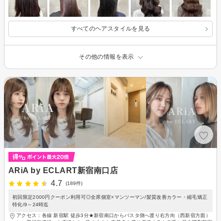
すべてのヘアスタイルを見る
その他の情報を表示
ARiA by ECLART新宿南口店
4.7
(189件)
初回限定2000円クーポン利用可◎全席個室×マンツーマン/髪質改善カラー・縮毛矯正
特化/9～24時迄
アクセス：各線 新宿駅 徒歩3分★新宿南口からバスタ側へ渡り右方向（西新宿方面）