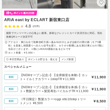
ARiA east by ECLART 新宿東口店
4.8
(22件)
個室でマンツーマンの心地よい接客。多様なクレジットカード決済方法に対応。現在
各種QRコード決済不可
アクセス：東口を出て歌舞伎町方面へ進みGUCCIとみずほ銀行の間の路（モア3番
街）を直進し靖国通りへ出たら信号を渡り、カラオケ館隣にある第22東ビルの7階に
当店がございます。１階にLINXAS酒販があるビルです
カット単価：
￥5,000～
◎ 本日空席あり
ポイントが貯まる・使える
メンズ歓迎
スペシャルメニュー
【NEWオープン記念♪】【全席個室を体験♪】カッ
￥11,900
初回
ト＋イルミナカラー＋1stepTR￥11,900
【NEWオープン記念♪】【全席個室を体感♪】カッ
￥11,900
初回
ト＋艶髪カラー＋髪質再生バイカルテTR￥11,900
《平日限定》艶髪カラー+oggi otto10stepトリー
￥8,500
初回
トメント ¥8,500