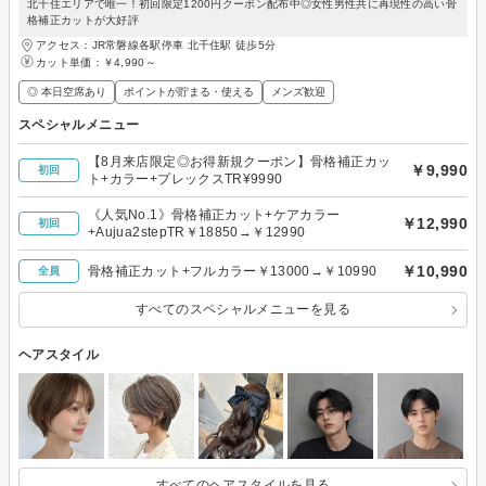
北千住エリアで唯一！初回限定1200円クーポン配布中◎女性男性共に再現性の高い骨
格補正カットが大好評
アクセス：JR常磐線各駅停車 北千住駅 徒歩5分
カット単価：
￥4,990～
◎ 本日空席あり
ポイントが貯まる・使える
メンズ歓迎
スペシャルメニュー
【8月来店限定◎お得新規クーポン】骨格補正カッ
￥9,990
初回
ト+カラー+プレックスTR¥9990
《人気No.1》骨格補正カット+ケアカラー
￥12,990
初回
+Aujua2stepTR￥18850→￥12990
￥10,990
骨格補正カット+フルカラー￥13000→￥10990
全員
すべてのスペシャルメニューを見る
ヘアスタイル
すべてのヘアスタイルを見る