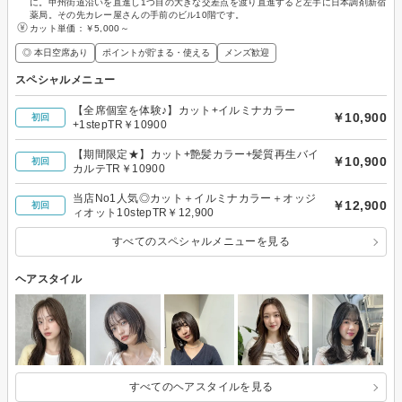
に。甲州街道沿いを直進し1つ目の大きな交差点を渡り直進すると左手に日本調剤新宿
薬局。その先カレー屋さんの手前のビル10階です。
カット単価：
￥5,000～
◎ 本日空席あり
ポイントが貯まる・使える
メンズ歓迎
スペシャルメニュー
【全席個室を体験♪】カット+イルミナカラー
￥10,900
初回
+1stepTR￥10900
【期間限定★】カット+艶髪カラー+髪質再生バイ
￥10,900
初回
カルテTR￥10900
当店No1人気◎カット＋イルミナカラー＋オッジ
￥12,900
初回
ィオット10stepTR￥12,900
すべてのスペシャルメニューを見る
ヘアスタイル
すべてのヘアスタイルを見る