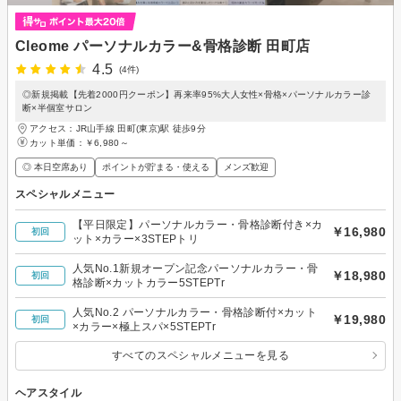
Cleome パーソナルカラー&骨格診断 田町店
4.5
(4件)
◎新規掲載【先着2000円クーポン】再来率95%大人女性×骨格×パーソナルカラー診
断×半個室サロン
アクセス：JR山手線 田町(東京)駅 徒歩9分
カット単価：
￥6,980～
◎ 本日空席あり
ポイントが貯まる・使える
メンズ歓迎
スペシャルメニュー
【平日限定】パーソナルカラー・骨格診断付き×カ
￥16,980
初回
ット×カラー×3STEPトリ
人気No.1新規オープン記念パーソナルカラー・骨
￥18,980
初回
格診断×カットカラー5STEPTr
人気No.2 パーソナルカラー・骨格診断付×カット
￥19,980
初回
×カラー×極上スパ×5STEPTr
すべてのスペシャルメニューを見る
ヘアスタイル