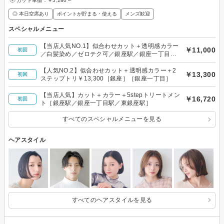
カット単価：
￥5,280～
◎ 本日空席あり
ポイントが貯まる・使える
メンズ歓迎
スペシャルメニュー
【当店人気NO.1】似合わせカット＋透明感カラー
￥11,000
初回
／白髪染め／ゼロテク可／銀座駅／銀座一丁目駅
／東銀座
【人気NO.2】似合わせカット＋透明感カラー＋2
￥13,300
初回
ステップトリ￥13,300［銀座］［銀座一丁目］
【当店人気】カット＋カラー＋5stepトリートメン
￥16,720
初回
ト［銀座駅／銀座一丁目駅／東銀座駅］
すべてのスペシャルメニューを見る
ヘアスタイル
すべてのヘアスタイルを見る