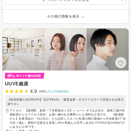
その他の情報を表示
UUVE銀座
4.9
(4件)
6月12日掲載開始
【初回先着2,000円OFF】当日予約OK ・髪質改善・ゼロテクカラーで支持される実力
派サロン
アクセス：【銀座駅、銀座一丁目駅徒歩１分】ショート.ボブはお任せ 銀座三越や松
屋銀座からもアクセス良好。お買い物やお仕事帰りにも便利な立地です。、【銀座駅
から】松屋直結の「A12出口」から左折しスタバと松屋の間の路地から中央銀座2丁目
方向へ進む。最初の交差点を直進し50ｍ程進んだ右手にあるG.ITOYAの先のDWが1F
にあるビル5Fです。