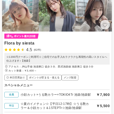
Flora by siesta
4.5
(62件)
☆1200円クーポンご利用可☆ご自宅でのお手入れラクラクな再現性の高いスタイルへ
仕上げます♪【池袋】
アクセス：JR山手線 池袋東口 徒歩３分、西武池袋線 池袋東口 徒歩３分
カット単価：
￥3,400～
◎ 本日空席あり
ポイントが貯まる・使える
メンズ歓迎
スペシャルメニュー
￥7,900
小顔カット×うる艶カラー×TOKIO4Tr 池袋/池袋駅
全員
☆夏のイメチェン☆【平日12-17時】☆うる艶カ
￥5,500
平日
ラー＆小顔カット＆1STEPTr☆池袋/池袋駅