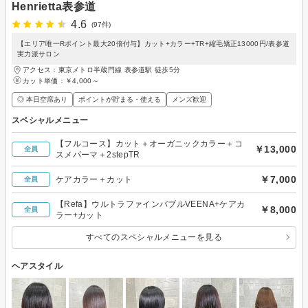
Henrietta表参道
4.6
(97件)
【エリア唯一Rポイント最大20倍付与】カット+カラー+TR+縮毛矯正13000円/表参道
実力派サロン
アクセス：東京メトロ半蔵門線 表参道駅 徒歩5分
カット単価：
￥4,000～
◎ 本日空席あり
ポイントが貯まる・使える
メンズ歓迎
スペシャルメニュー
【フルコース】カット＋オーガニックカラー＋コ
￥13,000
全員
スメパーマ＋2stepTR
￥7,000
ケアカラー＋カット
全員
【Refa】ウルトラファインバブルVEENA+ケアカ
￥8,000
全員
ラー+カット
すべてのスペシャルメニューを見る
ヘアスタイル