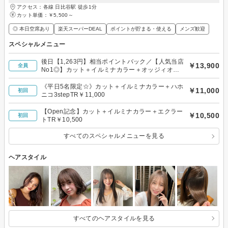
アクセス：各線 日比谷駅 徒歩1分
カット単価：
￥5,500～
◎ 本日空席あり
楽天スーパーDEAL
ポイントが貯まる・使える
メンズ歓迎
スペシャルメニュー
後日【1,263円】相当ポイントバック／【人気当店
￥13,900
全員
No1◎】カット＋イルミナカラー＋オッジィオッ
ト10stepTR￥13,900
《平日5名限定☆》カット＋イルミナカラー＋ハホ
￥11,000
初回
ニコ3stepTR￥11,000
【Open記念】カット＋イルミナカラー＋エクラー
￥10,500
初回
トTR￥10,500
すべてのスペシャルメニューを見る
ヘアスタイル
すべてのヘアスタイルを見る