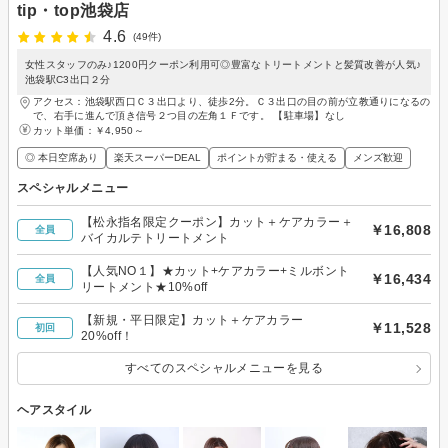
tip・top池袋店
4.6
(49件)
女性スタッフのみ♪1200円クーポン利用可◎豊富なトリートメントと髪質改善が人気♪
池袋駅C3出口２分
アクセス：池袋駅西口Ｃ３出口より、徒歩2分。Ｃ３出口の目の前が立教通りになるの
で、右手に進んで頂き信号２つ目の左角１Ｆです。 【駐車場】なし
カット単価：
￥4,950～
◎ 本日空席あり
楽天スーパーDEAL
ポイントが貯まる・使える
メンズ歓迎
スペシャルメニュー
【松永指名限定クーポン】カット＋ケアカラー＋
￥16,808
全員
バイカルテトリートメント
【人気NO１】★カット+ケアカラー+ミルボント
￥16,434
全員
リートメント★10%off
【新規・平日限定】カット＋ケアカラー
￥11,528
初回
20%off！
すべてのスペシャルメニューを見る
ヘアスタイル