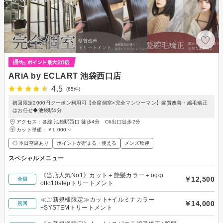
ARiA by ECLART 池袋西口店
4.5
(65件)
初回限定2000円クーポン利用可【全席個室×完全マンツーマン】髪質改善・縮毛矯正
はお任せ◆池袋駅4分
アクセス：各線 池袋駅西口 徒歩4分 C6出口徒歩2分
カット単価：
￥1,000～
◎ 本日空席あり
ポイントが貯まる・使える
メンズ歓迎
スペシャルメニュー
《当店人気No1》カット＋艶髪カラー＋oggi
￥12,500
全員
otto10stepトリートメント
≪ご新規様限定≫カット+イルミナカラー
￥14,000
初回
+SYSTEMトリートメント