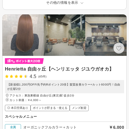
その他の情報を表示
Henrietta 自由ヶ丘【ヘンリエッタ ジユウガオカ】
4.5
(45件)
【新規様1,200円OFF/先予約Rポイント20倍】髪質改善カラー+カット6000円！自由
が丘駅2分
アクセス：東急東横線 自由が丘(東京)駅 徒歩2分
カット単価：
￥4,000～
◎ 本日空席あり
ポイントが貯まる・使える
メンズ歓迎
スペシャルメニュー
￥6,000
オーガニックフルカラー＋カット
全員