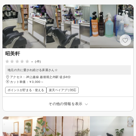
昭美軒
-
(-件)
地元の方に愛され続ける床屋さん☆
アクセス：JR上越線 越後堀之内駅 徒歩8分
カット単価：
￥3,000～
ポイントが貯まる・使える
楽天ペイアプリ対応
その他の情報を表示