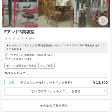
FアンドS美容室
-
(-件)
★シールエクステが大人気 県内最安値シールエクステ４０本12960円★編み込みエク
ステも得意★
アクセス：JR信越本線 長岡駅 徒歩10分
カット単価：
￥440～
ポイントが貯まる・使える
メンズ歓迎
スペシャルメニュー
￥13,200
デジタルカール(トリートメント無料)
全員
すべてのスペシャルメニューを見る
その他の情報を表示