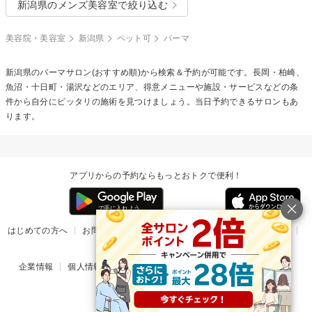
新潟県のメンズ美容室で絞り込む
美容院・美容室
新潟県
ペット可
パーマ
新潟県の
パーマ
サロン(おすすめ順)から検索＆予約が可能です。長岡・柏崎、
魚沼・十日町・湯沢などのエリア、得意メニューや施設・サービスなどの条
件から自分にピッタリの施術を見つけましょう。当日予約できるサロンもあ
ります。
アプリからの予約ならもっとおトクで便利！
はじめての方へ
お問い合わせ
ヘルプ
リリース情報
利用規約
掲載ご希望のサロン様
企業情報
個人情報保護方針
楽天のサービス一覧
アプリ一覧
© Rakuten Group, Inc.