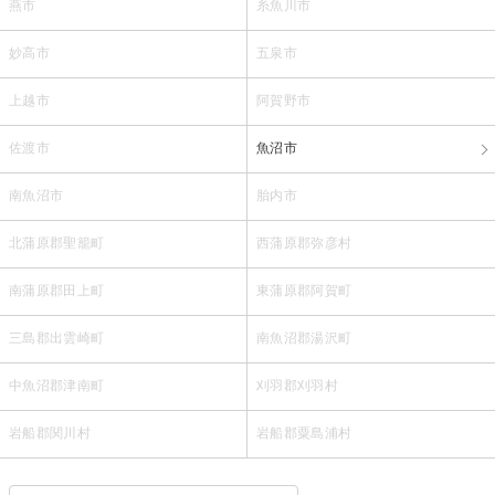
燕市
糸魚川市
妙高市
五泉市
上越市
阿賀野市
佐渡市
魚沼市
南魚沼市
胎内市
北蒲原郡聖籠町
西蒲原郡弥彦村
南蒲原郡田上町
東蒲原郡阿賀町
三島郡出雲崎町
南魚沼郡湯沢町
中魚沼郡津南町
刈羽郡刈羽村
岩船郡関川村
岩船郡粟島浦村