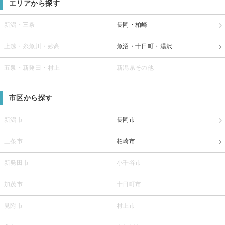
エリアから探す
新潟・三条
長岡・柏崎
上越・糸魚川・妙高
魚沼・十日町・湯沢
五泉・新発田・村上
新潟県その他
市区から探す
新潟市
長岡市
三条市
柏崎市
新発田市
小千谷市
加茂市
十日町市
見附市
村上市