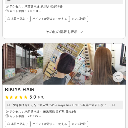
アクセス：JR信越本線 新潟駅 徒歩36分
カット単価：
￥3,500～
◎ 本日空席あり
ポイントが貯まる・使える
メンズ歓迎
その他の情報を表示
RIKIYA-HAIR
5.0
(2件)
◎「髪を傷ませたくない大人世代の店 rikiya hair ONE へ是非ご来店下さい。」◎
アクセス：JR羽越本線・JR米坂線 坂町駅 徒歩2分
カット単価：
￥2,695～
◎ 本日空席あり
ポイントが貯まる・使える
メンズ歓迎