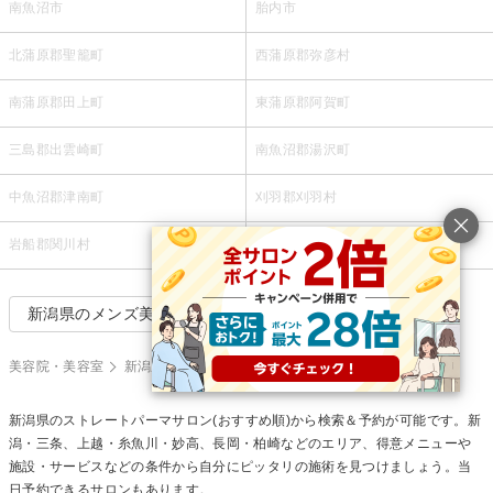
南魚沼市
胎内市
北蒲原郡聖籠町
西蒲原郡弥彦村
南蒲原郡田上町
東蒲原郡阿賀町
三島郡出雲崎町
南魚沼郡湯沢町
中魚沼郡津南町
刈羽郡刈羽村
岩船郡関川村
岩船郡粟島浦村
新潟県のメンズ美容室で絞り込む
美容院・美容室
新潟県
ストレートパーマ
新潟県の
ストレートパーマ
サロン(おすすめ順)から検索＆予約が可能です。新
潟・三条、上越・糸魚川・妙高、長岡・柏崎などのエリア、得意メニューや
施設・サービスなどの条件から自分にピッタリの施術を見つけましょう。当
日予約できるサロンもあります。