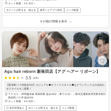
カット単価：
￥2,310～
ポイントが貯まる・使える
楽天ペイアプリ対応
メンズ歓迎
その他の情報を表示
Agu hair reborn 新発田店【アグ ヘアー リボーン】
3.5
(1件)
【新栄町バス停徒歩6分】カジュアル◆オフィススタイル◆などワンランク上の似合わ
せスタイルをご提案！
アクセス：JR羽越本線 新発田駅 徒歩49分（車で11分）／新潟交通新発田営業所前行
新栄町バス停 徒歩6分
カット単価：
￥4,000～
◎ 本日空席あり
ポイントが貯まる・使える
メンズ歓迎