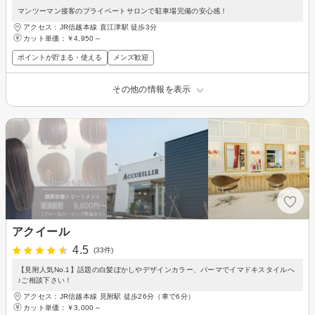
マンツーマン接客のプライベートサロンで駐車場完備の安心感！
アクセス：JR信越本線 直江津駅 徒歩3分
カット単価：
￥4,950～
ポイントが貯まる・使える
メンズ歓迎
その他の情報を表示
アクイール
4.5
(33件)
【見附人気No.1】話題の白髪ぼかしやデザインカラー、パーマでイマドキスタイルへ
♪ご相談下さい！
アクセス：JR信越本線 見附駅 徒歩26分（車で6分）
カット単価：
￥3,000～