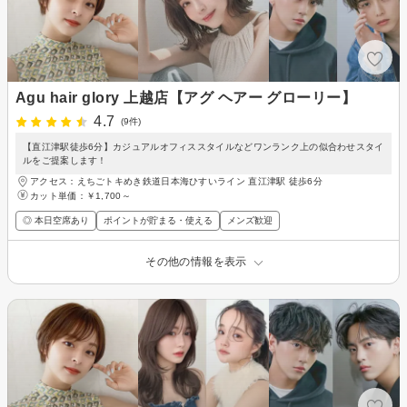
Agu hair glory 上越店【アグ ヘアー グローリー】
4.7
(9件)
【直江津駅徒歩6分】カジュアルオフィススタイルなどワンランク上の似合わせスタイ
ルをご提案します！
アクセス：えちごトキめき鉄道日本海ひすいライン 直江津駅 徒歩6分
カット単価：
￥1,700～
◎ 本日空席あり
ポイントが貯まる・使える
メンズ歓迎
その他の情報を表示