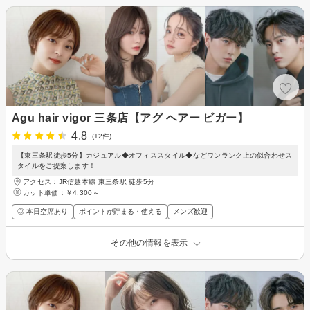
Agu hair vigor 三条店【アグ ヘアー ビガー】
4.8
(12件)
【東三条駅徒歩5分】カジュアル◆オフィススタイル◆などワンランク上の似合わせス
タイルをご提案します！
アクセス：JR信越本線 東三条駅 徒歩5分
カット単価：
￥4,300～
◎ 本日空席あり
ポイントが貯まる・使える
メンズ歓迎
その他の情報を表示