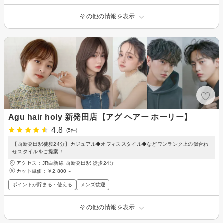
その他の情報を表示
Agu hair holy 新発田店【アグ ヘアー ホーリー】
4.8
(5件)
【西新発田駅徒歩24分】カジュアル◆オフィススタイル◆などワンランク上の似合わ
せスタイルをご提案！
アクセス：JR白新線 西新発田駅 徒歩24分
カット単価：
￥2,800～
ポイントが貯まる・使える
メンズ歓迎
その他の情報を表示