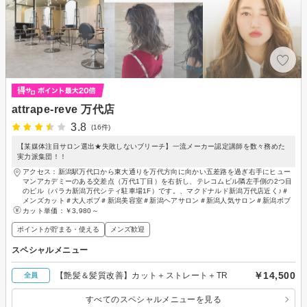
attrape-reve 万代店
3.8
(16件)
【某媒体注目サロン選出★失敗しないブリーチ】一流メーカー認定講師を数々務めた
実力派集団！！
アクセス：新潟駅万代口から東大通りを万代方向に向かい五差路を過ぎ右手にヒュー
マンアカデミーのある交差点（万代1丁目）を右折し、テレコムビル隣左手側の2つ目
のビル（パラカ新潟万代シティ駐車場1F）です。、マクドナルド新潟万代店近く♪＃
メンズカット＃大人ボブ＃新潟美容室＃新潟ヘアサロン＃新潟人気サロン＃新潟ボブ
カット単価：
￥3,980～
ポイントが貯まる・使える
メンズ歓迎
スペシャルメニュー
￥14,500
【艶髪＆髪質改善】カット＋ストレート＋TR
全員
すべてのスペシャルメニューを見る