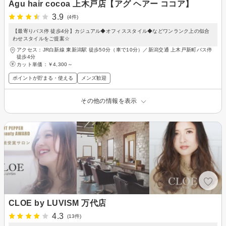
Agu hair cocoa 上木戸店【アグ ヘアー ココア】
3.9
(4件)
【最寄りバス停 徒歩4分】カジュアル◆オフィススタイル◆などワンランク上の似合
わせスタイルをご提案☆
アクセス：JR白新線 東新潟駅 徒歩50分（車で10分）／新潟交通 上木戸新町バス停
徒歩4分
カット単価：
￥4,300～
ポイントが貯まる・使える
メンズ歓迎
その他の情報を表示
CLOE by LUVISM 万代店
4.3
(13件)