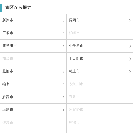
市区から探す
新潟市
長岡市
三条市
柏崎市
新発田市
小千谷市
加茂市
十日町市
見附市
村上市
燕市
糸魚川市
妙高市
五泉市
上越市
阿賀野市
佐渡市
魚沼市