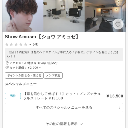
Show Amuser【ショウ アミュゼ】
-
(-件)
《当日予約歓迎》理想のヘアスタイルが手に入る☆彡幅広いデザインをお任せくださ
い！！
アクセス：JR越後線 新潟駅 徒歩5分
カット単価：
￥2,000～
ポイントが貯まる・使える
メンズ歓迎
スペシャルメニュー
【癖を活かして伸ばす！】カット＋メンズナチュ
￥13,500
男性
ラルストレート￥13,500
すべてのスペシャルメニューを見る
その他の情報を表示