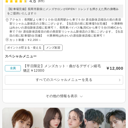
4.6
(8件)
【駐車場完備】長岡市新保にメンズサロンがOPEN！トレンドを押さえた男の身嗜み
をご提供いたします☆
アクセス：長岡駅より車で１０分/北長岡駅から車で５分/ 原信新保店様目の前の美容
室リシャルム新保店の２階にございます。【当店目の前に駐車場5台完備】 ※満車時
は向かいの原信新保店様に駐車可！、長岡東バイパス亀貝ICから車で５分/川崎ICから
車で７分/ 原信新保店様目の前の美容室リシャルム新保店の２階にございます。【当店
目の前に駐車場5台完備】 ※満車時は向かいの原信新保店様に駐車可！
カット単価：
￥2,200～
ポイントが貯まる・使える
メンズ歓迎
スペシャルメニュー
【平日限定】メンズカット・曲がるデザイン縮毛
￥12,000
全員
矯正￥12000
すべてのスペシャルメニューを見る
その他の情報を表示