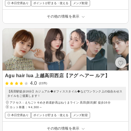
◎ 本日空席あり
ポイントが貯まる・使える
メンズ歓迎
その他の情報を表示
Agu hair lua 上越高田西店【アグ ヘアー ルア】
4.0
(22件)
【高田駅徒歩16分】カジュアル◆オフィススタイル◆などワンランク上の似合わせス
タイルをご提案します！
アクセス：えちごトキめき鉄道妙高はねうまライン 高田(新潟)駅 徒歩16分
カット単価：
￥4,300～
◎ 本日空席あり
ポイントが貯まる・使える
メンズ歓迎
その他の情報を表示