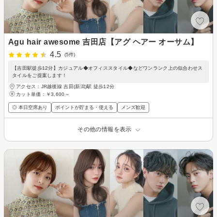
Agu hair awesome 吉田店【アグ ヘアー オーサム】
4.5
(5件)
【吉田駅徒歩12分】カジュアル◆オフィススタイル◆などワンランク上の似合わせス
タイルをご提案します！
アクセス：JR越後線 吉田(新潟)駅 徒歩12分
カット単価：
￥3,600～
◎ 本日空席あり
ポイントが貯まる・使える
メンズ歓迎
その他の情報を表示