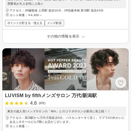
雰囲気が大人女性に人気☆
アクセス：JR越後線 上所駅 徒歩10分、JR信越本線 新潟駅 徒歩20分
カット単価：
￥4,400～
ポイントが貯まる・使える
メンズ歓迎
その他の情報を表示
LUVISM by fifthメンズサロン 万代/新潟駅
4.6
(8件)
東京の超人気*メンズサロンの「fifth」とのコラボサロンが新潟に初上陸！！
アクセス：新潟駅から万代方面徒歩5分、バスセンターすぐ近く。ラブラ2の向かいに
あるシネモールビル7階にお店がございます。
カット単価：
-