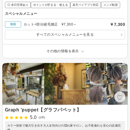
◎ 本日空席あり
ポイントが貯まる・使える
楽天ペイアプリ対応
メンズ歓迎
スペシャルメニュー
￥7,300
カット+部分縮毛矯正 ¥7,300～
初回
すべてのスペシャルメニューを見る
その他の情報を表示
Graph 'puppet【グラフパペット】
5.0
(1件)
カラー技術で魅力引き出す大人女性向けの隠れ家サロン。お子様連れも安心の設備完
備。