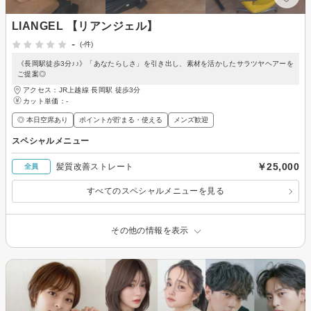
LIANGEL 【リアンジェル】
-
(-件)
《長岡駅徒歩3分♪♪》「あなたらしさ」を引き出し、素材を活かしたサラツヤヘアーを
ご提案◎
アクセス：JR上越線 長岡駅 徒歩3分
カット単価：
-
◎ 本日空席あり
ポイントが貯まる・使える
メンズ歓迎
スペシャルメニュー
￥25,000
髪質改善ストレート
全員
すべてのスペシャルメニューを見る
その他の情報を表示