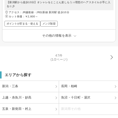
【新潟駅から徒歩10分】オシャレをとことん楽しもう♪♪理想のヘアスタイルが手に入
る☆彡
アクセス：JR越後線・JR白新線 新潟駅 徒歩10分
カット単価：
￥2,800～
ポイントが貯まる・使える
メンズ歓迎
その他の情報を表示
47件
(1/2ページ)
エリアから探す
新潟・三条
長岡・柏崎
上越・糸魚川・妙高
魚沼・十日町・湯沢
五泉・新発田・村上
新潟県その他