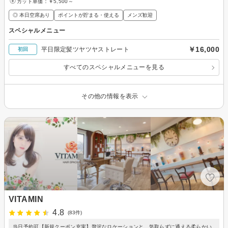
カット単価：
￥5,500～
◎ 本日空席あり
ポイントが貯まる・使える
メンズ歓迎
スペシャルメニュー
￥16,000
平日限定髪ツヤツヤストレート
初回
すべてのスペシャルメニューを見る
その他の情報を表示
VITAMIN
4.8
(83件)
当日予約可【新規クーポン充実】贅沢なロケーションと、気取らずに通える柔らかい