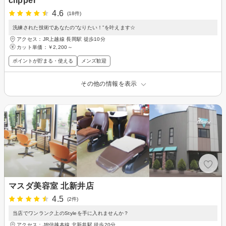
clipper
4.6
(18件)
洗練された技術であなたの“なりたい！”を叶えます☆
アクセス：JR上越線 長岡駅 徒歩10分
カット単価：
￥2,200～
ポイントが貯まる・使える
メンズ歓迎
その他の情報を表示
マスダ美容室 北新井店
4.5
(2件)
当店でワンランク上のStyleを手に入れませんか？
アクセス：JR信越本線 北新井駅 徒歩20分