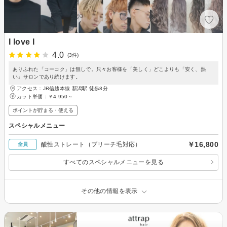
I love I
4.0
(3件)
ありふれた「コーコク」は無しで。只々お客様を「美しく」どこよりも「安く、熱
い」サロンであり続けます。
アクセス：JR信越本線 新潟駅 徒歩8分
カット単価：
￥4,950～
ポイントが貯まる・使える
スペシャルメニュー
￥16,800
酸性ストレート（ブリーチ毛対応）
全員
すべてのスペシャルメニューを見る
その他の情報を表示