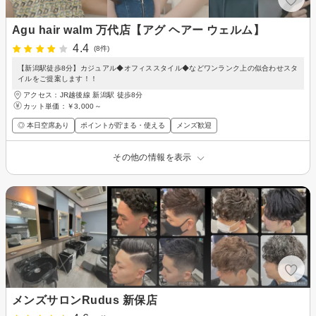
Agu hair walm 万代店【アグ ヘアー ウェルム】
4.4
(8件)
【新潟駅徒歩8分】カジュアル◆オフィススタイル◆などワンランク上の似合わせスタ
イルをご提案します！！
アクセス：JR越後線 新潟駅 徒歩8分
カット単価：
￥3,000～
◎ 本日空席あり
ポイントが貯まる・使える
メンズ歓迎
その他の情報を表示
メンズサロンRudus 新保店