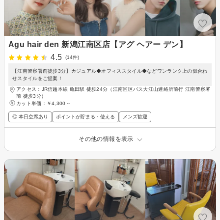
Agu hair den 新潟江南区店【アグ ヘアー デン】
4.5
(14件)
【江南警察署前徒歩3分】カジュアル◆オフィススタイル◆などワンランク上の似合わ
せスタイルをご提案！
アクセス：JR信越本線 亀田駅 徒歩24分（江南区区バス大江山連絡所前行 江南警察署
前 徒歩3分）
カット単価：
￥4,300～
◎ 本日空席あり
ポイントが貯まる・使える
メンズ歓迎
その他の情報を表示