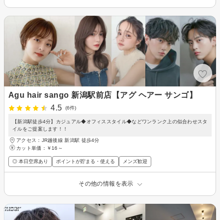
Agu hair sango 新潟駅前店【アグ ヘアー サンゴ】
4.5
(6件)
【新潟駅徒歩4分】カジュアル◆オフィススタイル◆などワンランク上の似合わせスタ
イルをご提案します！！
アクセス：JR越後線 新潟駅 徒歩4分
カット単価：
￥16～
◎ 本日空席あり
ポイントが貯まる・使える
メンズ歓迎
その他の情報を表示