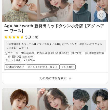
Agu hair worth 新発田ミッドタウン小舟店【アグ ヘア
ー ワース】
5.0
(1件)
【年中無休】カジュアル◆オフィススタイル◆などワンランク上の似合わせスタイル
をご提案します！！
アクセス：JR羽越本線、JR白新線 新発田駅 徒歩38分（車で9分）（新発田営業所前
行 石川小路 徒歩27分）
カット単価：
￥4,000～
◎ 本日空席あり
ポイントが貯まる・使える
メンズ歓迎
その他の情報を表示