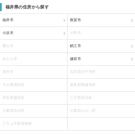
福井県の住所から探す
福井市
敦賀市
小浜市
大野市
勝山市
鯖江市
あわら市
越前市
坂井市
吉田郡永平寺町
今立郡池田町
南条郡南越前町
丹生郡越前町
三方郡美浜町
大飯郡高浜町
大飯郡おおい町
三方上中郡若狭町