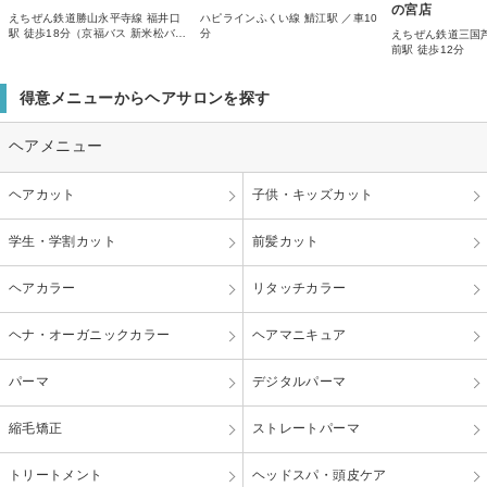
の宮店
えちぜん鉄道勝山永平寺線 福井口
ハピラインふくい線 鯖江駅 ／車10
駅 徒歩18分（京福バス 新米松バス
分
えちぜん鉄道三国
停より7分）
前駅 徒歩12分
得意メニューからヘアサロンを探す
ヘアメニュー
ヘアカット
子供・キッズカット
学生・学割カット
前髪カット
ヘアカラー
リタッチカラー
ヘナ・オーガニックカラー
ヘアマニキュア
パーマ
デジタルパーマ
縮毛矯正
ストレートパーマ
トリートメント
ヘッドスパ・頭皮ケア