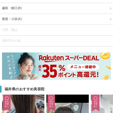
越前・鯖江(8)
敦賀・小浜(4)
大野・勝山
福井県その他
福井県のおすすめ美容院
本日
本日
本日
空席
空席
空席
あり
あり
あり