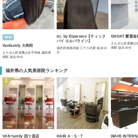
tic. by Elparaiso【ティック
GHOAT 髪質
NEW
バイ エルパライソ】
えちぜん鉄道勝山
Vanfamily 大和田
保駅 徒歩30分
福井鉄道福武線 三十八社駅 徒歩10
分
えちぜん鉄道勝山永平寺線 越前新
保駅 徒歩30分
福井県の人気美容院ランキング
1
2
3
VAN family 四ツ居店
HAIR A・S・T
WAVE INTERN