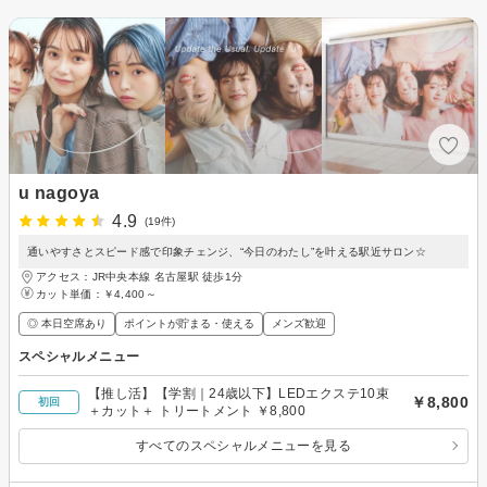
u nagoya
4.9
(19件)
通いやすさとスピード感で印象チェンジ、“今日のわたし”を叶える駅近サロン☆
アクセス：JR中央本線 名古屋駅 徒歩1分
カット単価：
￥4,400～
◎ 本日空席あり
ポイントが貯まる・使える
メンズ歓迎
スペシャルメニュー
【推し活】【学割｜24歳以下】LEDエクステ10束
￥8,800
初回
＋カット＋ トリートメント ￥8,800
すべてのスペシャルメニューを見る