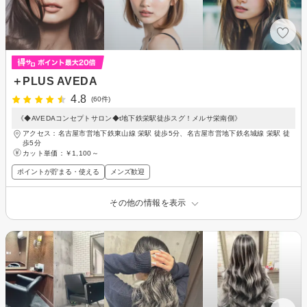
＋PLUS AVEDA
4.8
(60件)
《◆AVEDAコンセプトサロン◆t地下鉄栄駅徒歩スグ！メルサ栄南側》
アクセス：名古屋市営地下鉄東山線 栄駅 徒歩5分、名古屋市営地下鉄名城線 栄駅 徒
歩5分
カット単価：
￥1,100～
ポイントが貯まる・使える
メンズ歓迎
その他の情報を表示