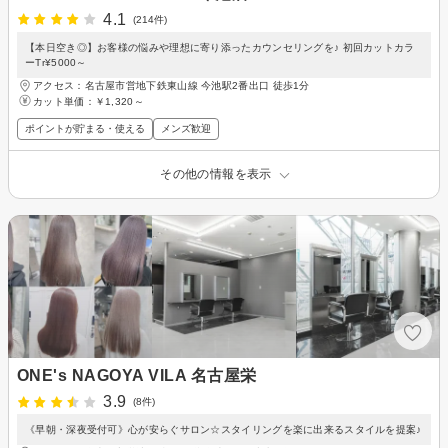
4.1
(214件)
【本日空き◎】お客様の悩みや理想に寄り添ったカウンセリングを♪ 初回カットカラ
ーTr¥5000～
アクセス：名古屋市営地下鉄東山線 今池駅2番出口 徒歩1分
カット単価：
￥1,320～
ポイントが貯まる・使える
メンズ歓迎
その他の情報を表示
ONE's NAGOYA VILA 名古屋栄
3.9
(8件)
《早朝・深夜受付可》心が安らぐサロン☆スタイリングを楽に出来るスタイルを提案♪