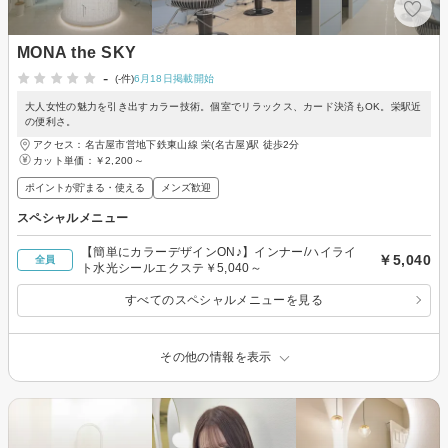
MONA the SKY
-
(-件)
6月18日掲載開始
大人女性の魅力を引き出すカラー技術。個室でリラックス、カード決済もOK。栄駅近
の便利さ。
アクセス：名古屋市営地下鉄東山線 栄(名古屋)駅 徒歩2分
カット単価：
￥2,200～
ポイントが貯まる・使える
メンズ歓迎
スペシャルメニュー
【簡単にカラーデザインON♪】インナー/ハイライ
￥5,040
全員
ト水光シールエクステ￥5,040～
すべてのスペシャルメニューを見る
その他の情報を表示