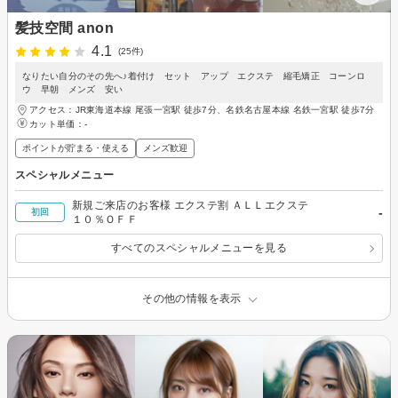
髪技空間 anon
4.1
(25件)
なりたい自分のその先へ♪着付け セット アップ エクステ 縮毛矯正 コーンロ
ウ 早朝 メンズ 安い
アクセス：JR東海道本線 尾張一宮駅 徒歩7分、名鉄名古屋本線 名鉄一宮駅 徒歩7分
カット単価：
-
ポイントが貯まる・使える
メンズ歓迎
スペシャルメニュー
新規ご来店のお客様 エクステ割 ＡＬＬエクステ
-
初回
１０％ＯＦＦ
すべてのスペシャルメニューを見る
その他の情報を表示