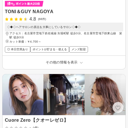
TONI＆GUY NAGOYA
4.8
(66件)
◇◆◇ヘアサロンの原点を大事にしているサロン◇◆◇
アクセス：名古屋市営地下鉄名城線 矢場町駅 徒歩3分、名古屋市営地下鉄東山線 栄
駅 徒歩3分
カット単価：
￥4,700～
◎ 本日空席あり
ポイントが貯まる・使える
メンズ歓迎
その他の情報を表示
Cuore Zero【クオーレゼロ】
-
(-件)