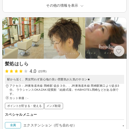
その他の情報を表示
髪処はしら
4.0
(22件)
駅から近く、男女問わず居心地の良い雰囲気が人気のサロン★
アクセス：JR東海道本線 岡崎駅 徒歩３分。、JR東海道本線 岡崎駅東口より徒歩3
分。 ララシャンスOKAZAKI迎賓館「結婚式場」やABHOTEL岡崎などがある側で
す。
カット単価：
-
ポイントが貯まる・使える
メンズ歓迎
スペシャルメニュー
-
エクステンション（打ち合わせ）
全員