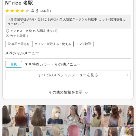
N° rico 名駅
4.3
(231件)
《名古屋駅徒歩8分♪♪当日ご予約◎》楽天限定クーポンも掲載中♪カット+髪質改善カ
ラー6500円～
アクセス：各線 名古屋駅 徒歩8分
カット単価：
-
◎ 本日空席あり
ポイントが貯まる・使える
メンズ歓迎
スペシャルメニュー
-
▼▼特殊カラー・その他メニュー
全員
すべてのスペシャルメニューを見る
その他の情報を表示