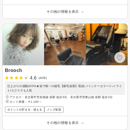
その他の情報を表示
Brooch
4.6
(40件)
仕上がりの感動200%★栄で唯一の縮毛【癖毛改善】取扱い/インナーカラー/ハイライ
ト/エクステも人気
アクセス：名古屋市営名城線 栄駅 徒歩3分、名古屋市営東山線 栄駅 徒歩3分
カット単価：
￥1,100～
ポイントが貯まる・使える
メンズ歓迎
その他の情報を表示