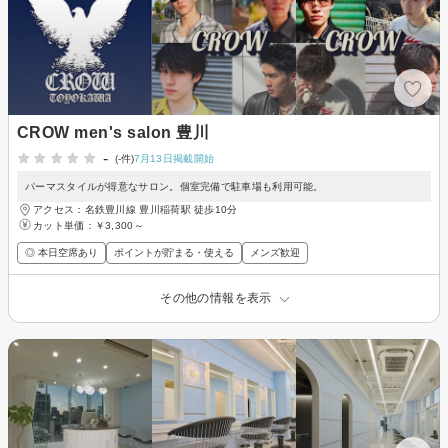
CROW men's salon 豊川
-
(-件)
7月13日掲載開始
パーマスタイルが得意なサロン。個室完備で駐車場も利用可能。
アクセス：名鉄豊川線 豊川稲荷駅 徒歩10分
カット単価：
￥3,300～
◎ 本日空席あり
ポイントが貯まる・使える
メンズ歓迎
その他の情報を表示