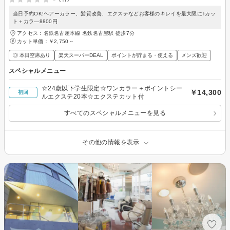
当日予約OK!ヘアーカラー、髪質改善、エクステなどお客様のキレイを最大限に♪カッ
ト＋カラ―8800円
アクセス：名鉄名古屋本線 名鉄名古屋駅 徒歩7分
カット単価：
￥2,750～
◎ 本日空席あり
楽天スーパーDEAL
ポイントが貯まる・使える
メンズ歓迎
スペシャルメニュー
☆24歳以下学生限定☆ワンカラー＋ポイントシー
￥14,300
初回
ルエクステ20本☆エクステカット付
すべてのスペシャルメニューを見る
その他の情報を表示