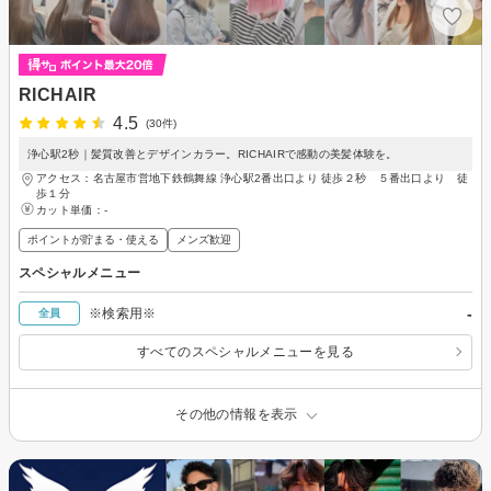
RICHAIR
4.5
(30件)
浄心駅2秒｜髪質改善とデザインカラー。RICHAIRで感動の美髪体験を。
アクセス：名古屋市営地下鉄鶴舞線 浄心駅2番出口より 徒歩２秒 ５番出口より 徒
歩１分
カット単価：
-
ポイントが貯まる・使える
メンズ歓迎
スペシャルメニュー
-
※検索用※
全員
すべてのスペシャルメニューを見る
その他の情報を表示