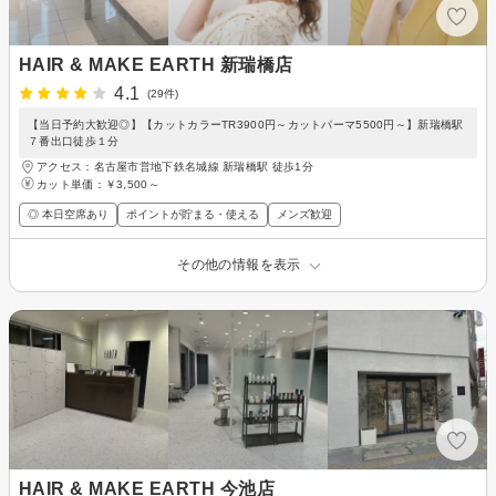
HAIR & MAKE EARTH 新瑞橋店
4.1
(29件)
【当日予約大歓迎◎】【カットカラーTR3900円～カットパーマ5500円～】新瑞橋駅
７番出口徒歩１分
アクセス：名古屋市営地下鉄名城線 新瑞橋駅 徒歩1分
カット単価：
￥3,500～
◎ 本日空席あり
ポイントが貯まる・使える
メンズ歓迎
その他の情報を表示
HAIR & MAKE EARTH 今池店