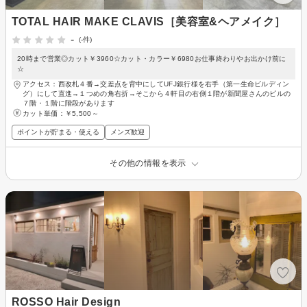
TOTAL HAIR MAKE CLAVIS［美容室&ヘアメイク］
-
(-件)
20時まで営業◎カット￥3960☆カット・カラー￥6980お仕事終わりやお出かけ前に
☆
アクセス：西改札４番→交差点を背中にしてUFJ銀行様を右手（第一生命ビルディン
グ）にして直進→１つめの角右折→そこから４軒目の右側１階が新聞屋さんのビルの
７階・１階に階段があります
カット単価：
￥5,500～
ポイントが貯まる・使える
メンズ歓迎
その他の情報を表示
ROSSO Hair Design