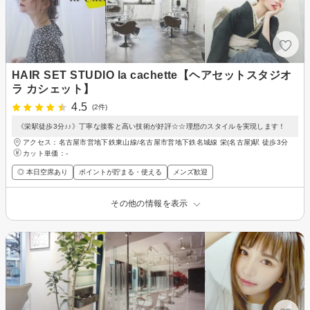
HAIR SET STUDIO la cachette【ヘアセットスタジオ
ラ カシェット】
4.5
(2件)
《栄駅徒歩3分♪♪》丁寧な接客と高い技術が好評☆☆理想のスタイルを実現します！
アクセス：名古屋市営地下鉄東山線/名古屋市営地下鉄名城線 栄(名古屋)駅 徒歩3分
カット単価：
-
◎ 本日空席あり
ポイントが貯まる・使える
メンズ歓迎
その他の情報を表示