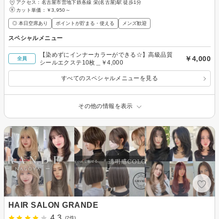
アクセス：名古屋市営地下鉄各線 栄(名古屋)駅 徒歩1分
カット単価：
￥3,950～
◎ 本日空席あり
ポイントが貯まる・使える
メンズ歓迎
スペシャルメニュー
【染めずにインナーカラーができる☆】高級品質
￥4,000
全員
シールエクステ10枚＿￥4,000
すべてのスペシャルメニューを見る
その他の情報を表示
HAIR SALON GRANDE
4.3
(2件)