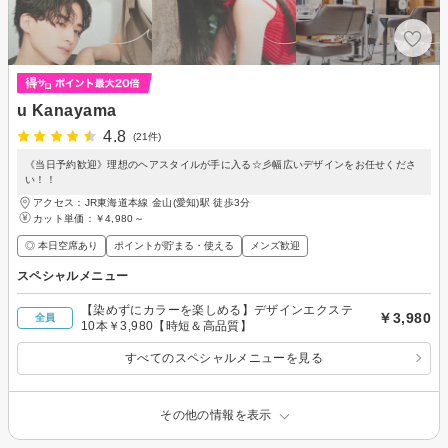
u Kanayama
4.8
(21件)
《当日予約歓迎》理想のヘアスタイルが手に入る☆彡幅広いデザインをお任せくださ
い！！
アクセス：JR東海道本線 金山(愛知)駅 徒歩3分
カット単価：
￥4,980～
◎ 本日空席あり
ポイントが貯まる・使える
メンズ歓迎
スペシャルメニュー
【染めずにカラーを楽しめる】デザインエクステ
￥3,980
全員
10本￥3,980【時短＆高品質】
すべてのスペシャルメニューを見る
その他の情報を表示