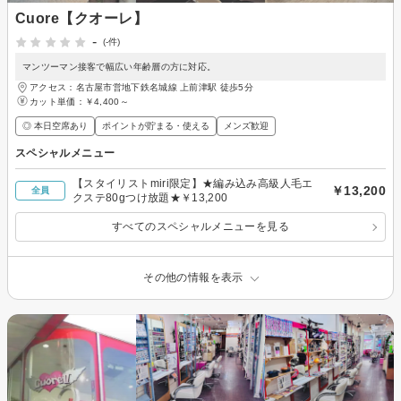
Cuore【クオーレ】
-
(-件)
マンツーマン接客で幅広い年齢層の方に対応。
アクセス：名古屋市営地下鉄名城線 上前津駅 徒歩5分
カット単価：
￥4,400～
◎ 本日空席あり
ポイントが貯まる・使える
メンズ歓迎
スペシャルメニュー
【スタイリストmiri限定】★編み込み高級人毛エ
￥13,200
全員
クステ80gつけ放題★￥13,200
すべてのスペシャルメニューを見る
その他の情報を表示