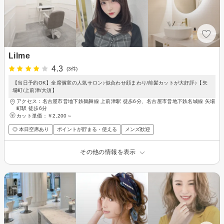
Lilme
4.3
(3件)
【当日予約OK】全席個室の人気サロン♪似合わせ顔まわり/前髪カットが大好評♪【矢
場町/上前津/大須】
アクセス：名古屋市営地下鉄鶴舞線 上前津駅 徒歩6分、名古屋市営地下鉄名城線 矢場
町駅 徒歩6分
カット単価：
￥2,200～
◎ 本日空席あり
ポイントが貯まる・使える
メンズ歓迎
その他の情報を表示