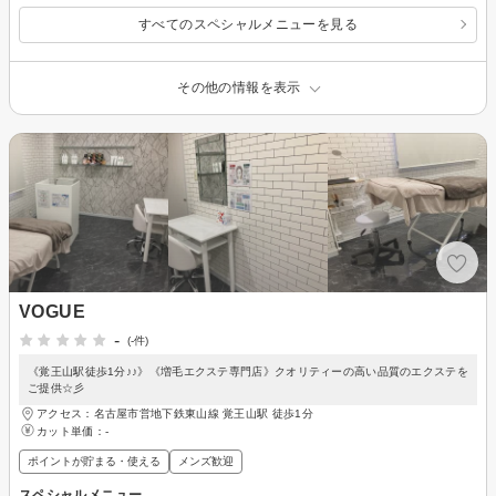
すべてのスペシャルメニューを見る
その他の情報を表示
VOGUE
-
(-件)
《覚王山駅徒歩1分♪♪》《増毛エクステ専門店》クオリティーの高い品質のエクステを
ご提供☆彡
アクセス：名古屋市営地下鉄東山線 覚王山駅 徒歩1分
カット単価：
-
ポイントが貯まる・使える
メンズ歓迎
スペシャルメニュー