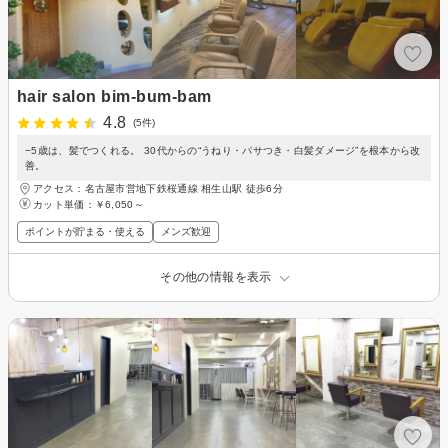
hair salon bim-bum-bam
4.8
(5件)
−5歳は、髪でつくれる。 30代からの“うねり・パサつき・白髪ダメージ”を根本から改
善。
アクセス：名古屋市営地下鉄桜通線 相生山駅 徒歩6分
カット単価：
￥6,050～
ポイントが貯まる・使える
メンズ歓迎
その他の情報を表示