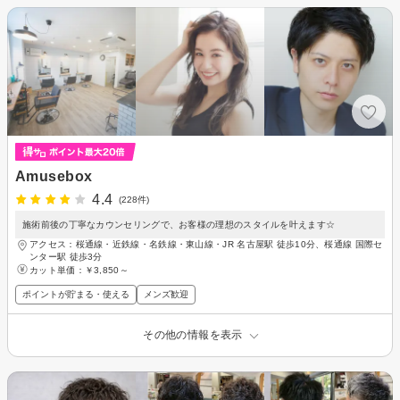
Amusebox
4.4
(228件)
施術前後の丁寧なカウンセリングで、お客様の理想のスタイルを叶えます☆
アクセス：桜通線・近鉄線・名鉄線・東山線・JR 名古屋駅 徒歩10分、桜通線 国際セ
ンター駅 徒歩3分
カット単価：
￥3,850～
ポイントが貯まる・使える
メンズ歓迎
その他の情報を表示