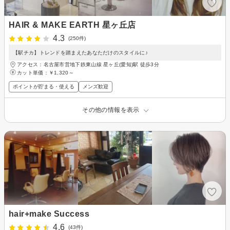
HAIR & MAKE EARTH 星ヶ丘店
4.3
(250件)
【駅チカ】トレンドを踏まえたあなただけのスタイルに♪
アクセス：名古屋市営地下鉄東山線 星ヶ丘(愛知)駅 徒歩3分
カット単価：
￥1,320～
ポイントが貯まる・使える
メンズ歓迎
その他の情報を表示
hair+make Success
4.6
(43件)