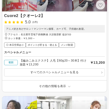
Cuore2【クオーレ2】
5.0
(1件)
アニメ好き向けサロン！マンツーマン接客、カード可、子供連れ歓迎。
アクセス：名古屋市営地下鉄鶴舞線 大須観音駅 徒歩5分
カット単価：
￥3,300～
◎ 本日空席あり
ポイントが貯まる・使える
メンズ歓迎
スペシャルメニュー
【編みこみエクステ】人毛【60g20～30本】付け
￥13,200
初回
放題￥13,200
すべてのスペシャルメニューを見る
その他の情報を表示