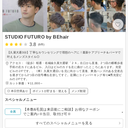
STUDIO FUTURO by BEhair
3.8
(6件)
【久屋大通3分】丁寧なカウンセリングで理想のヘアに！最新ケアブリーチ＆パーマで
叶えるメンズスタイル◎
アクセス：《徒歩》桜通・名城線久屋大通駅「２Ａ」出口から直進、2つ目の横断歩道
手前の左カドにあるビル、入口はビルのカドを左に曲がったところにあります。光堂
ビルの２Fです。、《車》久屋大通沿いを北に向かって直進、東急ハンズのある交差点
を過ぎてから2つ目の信号機を左折してすぐ。近隣にコインパーキング有り■秀光堂ビ
ルの２Fです。
カット単価：
￥11,000～
◎ 本日空席あり
ポイントが貯まる・使える
メンズ歓迎
スペシャルメニュー
【本数&毛質は来店後にご相談】お得なクーポン
-
全員
でご案内♪※当日、取付け可※
すべてのスペシャルメニューを見る