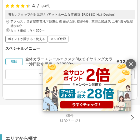
4.7
(34件)
明るいスタッフがお出迎え♪アットホームな雰囲気【ROSSO Hair Design】
アクセス：名古屋市営地下鉄東山線 藤が丘駅 徒歩4分、東部丘陵線(リニモ) 藤が丘駅
徒歩4分
カット単価：
￥4,350～
ポイントが貯まる・使える
メンズ歓迎
スペシャルメニュー
全体カラー＋シールエクステ8枚でイヤリングカラ
￥12,000
初回
ー沖田指名限定 ¥12000〜
すべてのスペシャルメニューを見る
その他の情報を表示
39件
(1/2ページ)
エリアから探す