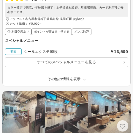
カラー技術で幅広い年齢層を魅了！お子様連れ歓迎、駐車場完備、カード利用可の安
心サービス。
アクセス：名古屋市営地下鉄鶴舞線 浅間町駅 徒歩8分
カット単価：
￥5,000～
◎ 本日空席あり
ポイントが貯まる・使える
メンズ歓迎
スペシャルメニュー
￥16,500
シールエクステ60枚
初回
すべてのスペシャルメニューを見る
その他の情報を表示