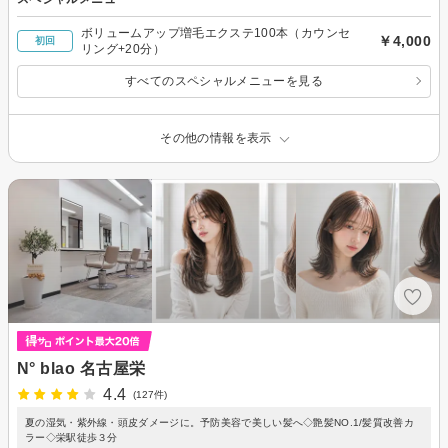
ボリュームアップ増毛エクステ100本（カウンセ
￥4,000
初回
リング+20分）
すべてのスペシャルメニューを見る
その他の情報を表示
N° blao 名古屋栄
4.4
(127件)
夏の湿気・紫外線・頭皮ダメージに。予防美容で美しい髪へ◇艶髪NO.1/髪質改善カ
ラー◇栄駅徒歩３分