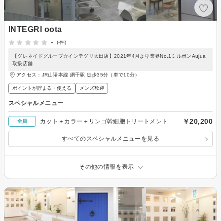
INTEGRI oota
-
(-件)
【グレネイドグループ☆インテグリ太田店】2021年4月より業界No.1ミルボンAujua
取扱店舗
アクセス：JR山陽本線 網干駅 徒歩35分（車で10分）
ポイントが貯まる・使える
メンズ歓迎
スペシャルメニュー
￥20,200
カット＋カラー＋リンゴ幹細胞トリートメント
全員
すべてのスペシャルメニューを見る
その他の情報を表示