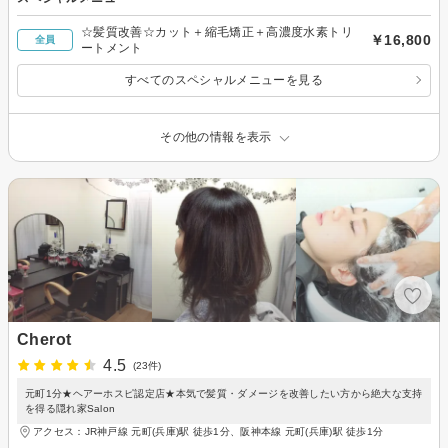
☆髪質改善☆カット＋縮毛矯正＋高濃度水素トリ
￥16,800
全員
ートメント
すべてのスペシャルメニューを見る
その他の情報を表示
Cherot
4.5
(23件)
元町1分★ヘアーホスピ認定店★本気で髪質・ダメージを改善したい方から絶大な支持
を得る隠れ家Salon
アクセス：JR神戸線 元町(兵庫)駅 徒歩1分、阪神本線 元町(兵庫)駅 徒歩1分