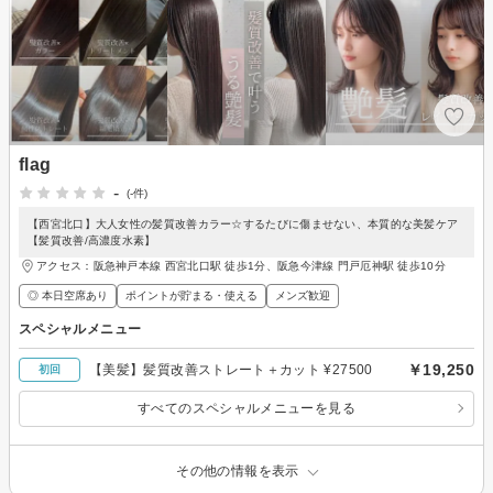
flag
-
(-件)
【西宮北口】大人女性の髪質改善カラー☆するたびに傷ませない、本質的な美髪ケア
【髪質改善/高濃度水素】
アクセス：阪急神戸本線 西宮北口駅 徒歩1分、阪急今津線 門戸厄神駅 徒歩10分
◎ 本日空席あり
ポイントが貯まる・使える
メンズ歓迎
スペシャルメニュー
￥19,250
【美髪】髪質改善ストレート＋カット ¥27500
初回
すべてのスペシャルメニューを見る
その他の情報を表示