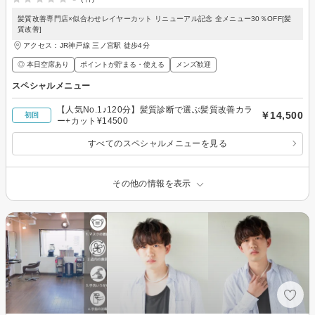
髪質改善専門店×似合わせレイヤーカット リニューアル記念 全メニュー30％OFF[髪
質改善]
アクセス：JR神戸線 三ノ宮駅 徒歩4分
◎ 本日空席あり
ポイントが貯まる・使える
メンズ歓迎
スペシャルメニュー
【人気No.1♪120分】髪質診断で選ぶ髪質改善カラ
￥14,500
初回
ー+カット¥14500
すべてのスペシャルメニューを見る
その他の情報を表示