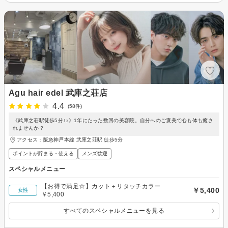
Agu hair edel 武庫之荘店
4.4
(58件)
《武庫之荘駅徒歩5分♪♪》1年にたった数回の美容院。自分へのご褒美で心も体も癒さ
れませんか？
アクセス：阪急神戸本線 武庫之荘駅 徒歩5分
ポイントが貯まる・使える
メンズ歓迎
スペシャルメニュー
【お得で満足☆】カット＋リタッチカラー
￥5,400
女性
￥5,400
すべてのスペシャルメニューを見る