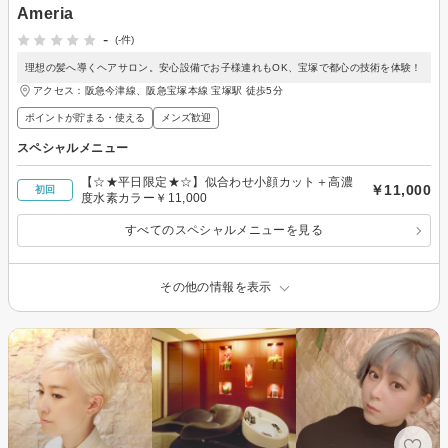
Ameria
-
(-件)
理想の髪へ導くヘアサロン。安心設備でお子様連れもOK、宝塚で都心の技術を体験！
アクセス：阪急今津線、阪急宝塚本線 宝塚駅 徒歩5分
ポイントが貯まる・使える
メンズ歓迎
スペシャルメニュー
【☆★平日限定★☆】似合わせ小顔カット＋高濃
￥11,000
初回
度水素カラー￥11,000
すべてのスペシャルメニューを見る
その他の情報を表示