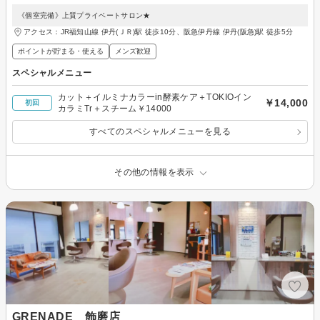
《個室完備》上質プライベートサロン★
アクセス：JR福知山線 伊丹(ＪＲ)駅 徒歩10分、阪急伊丹線 伊丹(阪急)駅 徒歩5分
ポイントが貯まる・使える
メンズ歓迎
スペシャルメニュー
カット＋イルミナカラーin酵素ケア＋TOKIOイン
￥14,000
初回
カラミTr＋スチーム￥14000
すべてのスペシャルメニューを見る
その他の情報を表示
GRENADE 飾磨店