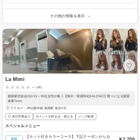
その他の情報を表示
La Mimi
-
(-件)
姫路駅北徒歩3分/10～30台女性が集う【海外・韓国特化SALON◎】艶々になる髪質
改善Color
アクセス：JR山陽本線 姫路駅 徒歩4分
◎ 本日空席あり
ポイントが貯まる・使える
メンズ歓迎
スペシャルメニュー
【カット付きカラーコース】下記クーポンからお
￥7,700
初回