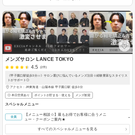
メンズサロン LANCE TOKYO
4.5
(2件)
《甲子園口駅徒歩3分♪♪》サロン選びに悩んでいるメンズ注目☆経験豊富なスタイリス
トがサポート◎
アクセス：JR東海道・山陽本線 甲子園口駅 徒歩3分
◎ 本日空席あり
ポイントが貯まる・使える
メンズ歓迎
スペシャルメニュー
【メニュー相談☆】最もお得でお客様に合うメニ
-
全員
ュー・クーポンご案内★
すべてのスペシャルメニューを見る