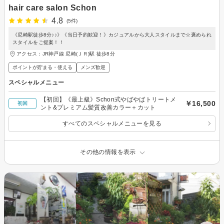
hair care salon Schon
4.8
(5件)
《尼崎駅徒歩8分♪♪》《当日予約歓迎！》カジュアルから大人スタイルまで☆褒められ
スタイルをご提案！！
アクセス：JR神戸線 尼崎(ＪＲ)駅 徒歩8分
ポイントが貯まる・使える
メンズ歓迎
スペシャルメニュー
【初回】《最上級》Schon式やばやばトリートメ
￥16,500
初回
ント&プレミアム髪質改善カラー＋カット
すべてのスペシャルメニューを見る
その他の情報を表示