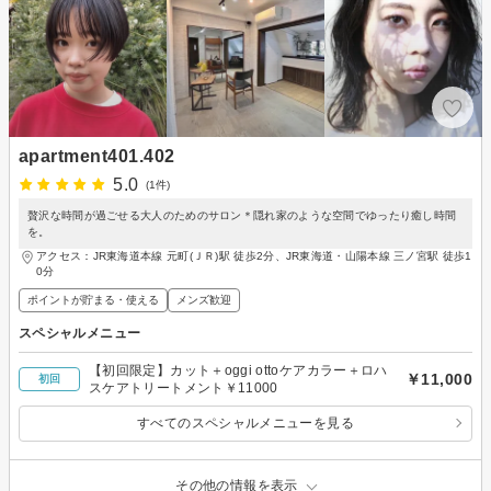
apartment401.402
5.0
(1件)
贅沢な時間が過ごせる大人のためのサロン＊隠れ家のような空間でゆったり癒し時間
を。
アクセス：JR東海道本線 元町(ＪＲ)駅 徒歩2分、JR東海道・山陽本線 三ノ宮駅 徒歩1
0分
ポイントが貯まる・使える
メンズ歓迎
スペシャルメニュー
【初回限定】カット＋oggi ottoケアカラー＋ロハ
￥11,000
初回
スケアトリートメント￥11000
すべてのスペシャルメニューを見る
その他の情報を表示