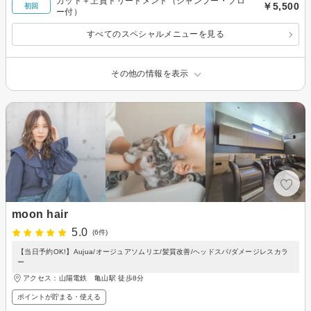
カット＋上質トリートメント（シャンプー・ブロ
￥5,500
初回
ー付）
すべてのスペシャルメニューを見る
その他の情報を表示
moon hair
5.0
(6件)
【当日予約OK!】Aujua/オージュアソムリエ/髪質改善/ヘッドスパ/ダメージレスカラ
ー
アクセス：山陽電鉄 亀山駅 徒歩8分
ポイントが貯まる・使える