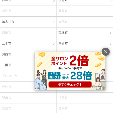
芦屋市
伊丹市
相生市
豊岡市
加古川市
赤穂市
西脇市
宝塚市
三木市
高砂市
川西市
小野市
三田市
加西市
丹波篠山市
養父市
丹波市
南あわじ市
朝来市
淡路市
宍粟市
加東市