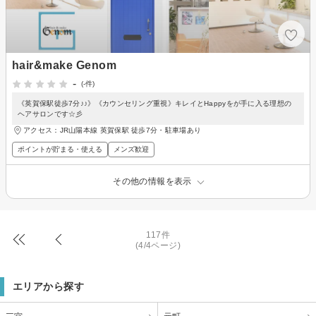
hair&make Genom
-
(-件)
《英賀保駅徒歩7分♪♪》《カウンセリング重視》キレイとHappyをが手に入る理想の
ヘアサロンです☆彡
アクセス：JR山陽本線 英賀保駅 徒歩7分・駐車場あり
ポイントが貯まる・使える
メンズ歓迎
その他の情報を表示
117件
(4/4ページ)
エリアから探す