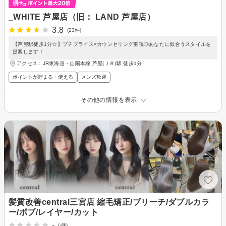
_WHITE 芦屋店（旧： LAND 芦屋店）
3.8
(23件)
【芦屋駅徒歩1分☆】プチプライス×カウンセリング重視◎あなたに似合うスタイルを
提案します！
アクセス：JR東海道・山陽本線 芦屋(ＪＲ)駅 徒歩1分
ポイントが貯まる・使える
メンズ歓迎
その他の情報を表示
髪質改善central三宮店 縮毛矯正/ブリーチ/ダブルカラ
ー/ボブ/レイヤー/カット
-
(-件)