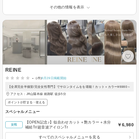
その他の情報を表示
REINE
-
(-件)
6月29日掲載開始
【全席完全半個室/完全女性専門】でサロンタイムをを堪能！カット＋カラー¥6980～
アクセス：JR山陽本線 姫路駅 徒歩5分
ポイントが貯まる・使える
スペシャルメニュー
【OPEN記念♪】似合わせカット＋艶カラー＋水分
￥6,980
女性
補給Tr/超音波アイロンTr
すべてのスペシャルメニューを見る