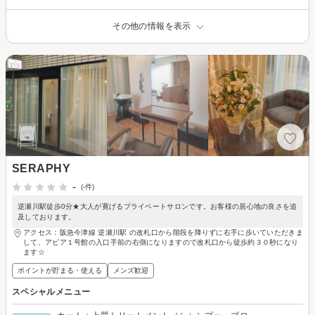
その他の情報を表示
SERAPHY
-
(-件)
逆瀬川駅徒歩0分★大人が寛げるプライベートサロンです。お客様の居心地の良さを追
及しております。
アクセス：阪急今津線 逆瀬川駅 の改札口から階段を降りずに右手に歩いていただきま
して、アピア１号館の入口手前の右側になりますので改札口から徒歩約３０秒になり
ます☆
ポイントが貯まる・使える
メンズ歓迎
スペシャルメニュー