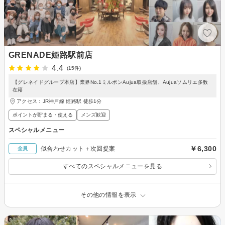
GRENADE姫路駅前店
4.4
(15件)
【グレネイドグループ本店】業界No.1ミルボンAujua取扱店舗、Aujuaソムリエ多数
在籍
アクセス：JR神戸線 姫路駅 徒歩1分
ポイントが貯まる・使える
メンズ歓迎
スペシャルメニュー
￥6,300
似合わせカット＋次回提案
全員
すべてのスペシャルメニューを見る
その他の情報を表示