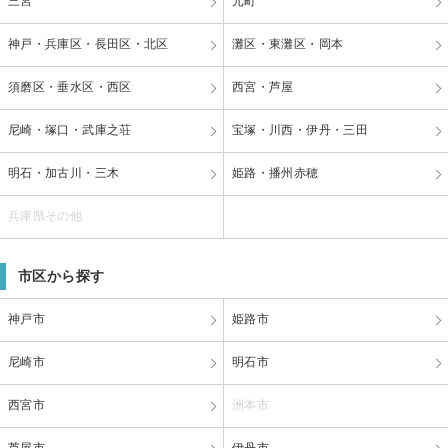
三宮
元町
神戸・兵庫区・長田区・北区
灘区・東灘区・岡本
須磨区・垂水区・西区
西宮・芦屋
尼崎・塚口・武庫之荘
宝塚・川西・伊丹・三田
明石・加古川・三木
姫路・播州赤穂
兵庫県その他
市区から探す
神戸市
姫路市
尼崎市
明石市
西宮市
洲本市