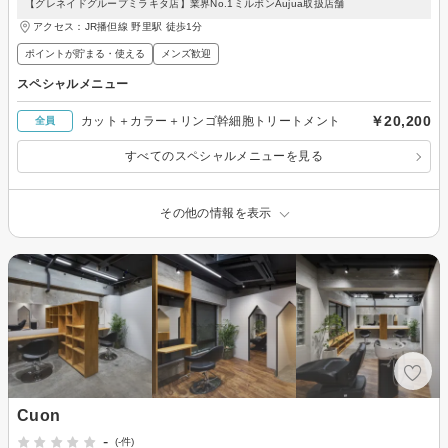
【グレネイドグループミラキタ店】業界No.1ミルボンAujua取扱店舗
アクセス：JR播但線 野里駅 徒歩1分
ポイントが貯まる・使える
メンズ歓迎
スペシャルメニュー
￥20,200
カット＋カラー＋リンゴ幹細胞トリートメント
全員
すべてのスペシャルメニューを見る
その他の情報を表示
Cuon
-
(-件)