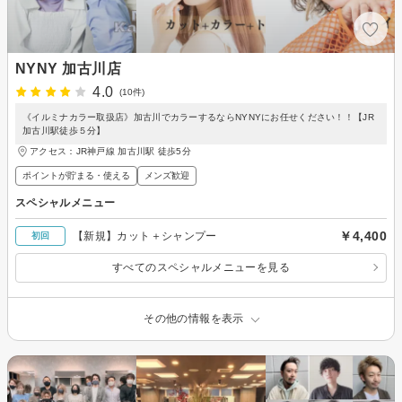
NYNY 加古川店
4.0
(10件)
《イルミナカラー取扱店》加古川でカラーするならNYNYにお任せください！！【JR
加古川駅徒歩５分】
アクセス：JR神戸線 加古川駅 徒歩5分
ポイントが貯まる・使える
メンズ歓迎
スペシャルメニュー
￥4,400
【新規】カット＋シャンプー
初回
すべてのスペシャルメニューを見る
その他の情報を表示