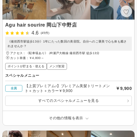
Agu hair sourire 岡山下中野店
4.6
(45件)
《備前西市駅徒歩13分》1年にたった数回の美容院。自分へのご褒美で心も体も癒さ
れませんか？
アクセス：《駐車場あり》 JR瀬戸大橋線 備前西市駅 徒歩13分
カット単価：
￥4,800～
ポイントが貯まる・使える
メンズ歓迎
スペシャルメニュー
【上質プレミアム♪】プレミアム美髪トリートメン
￥9,900
全員
ト＋カット＋カラー￥9,900
すべてのスペシャルメニューを見る
その他の情報を表示