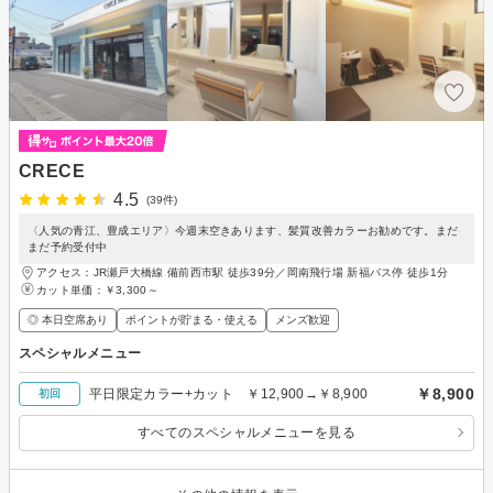
CRECE
4.5
(39件)
〈人気の青江、豊成エリア〉今週末空きあります、髪質改善カラーお勧めです。まだ
まだ予約受付中
アクセス：JR瀬戸大橋線 備前西市駅 徒歩39分／岡南飛行場 新福バス停 徒歩1分
カット単価：
￥3,300～
◎ 本日空席あり
ポイントが貯まる・使える
メンズ歓迎
スペシャルメニュー
￥8,900
平日限定カラー+カット ￥12,900→￥8,900
初回
すべてのスペシャルメニューを見る