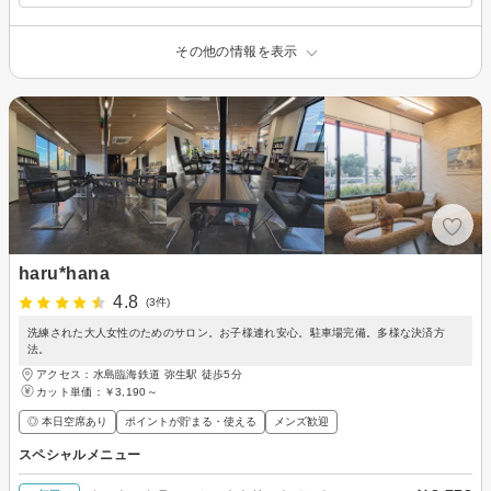
その他の情報を表示
haru*hana
4.8
(3件)
洗練された大人女性のためのサロン。お子様連れ安心。駐車場完備。多様な決済方
法。
アクセス：水島臨海鉄道 弥生駅 徒歩5分
カット単価：
￥3,190～
◎ 本日空席あり
ポイントが貯まる・使える
メンズ歓迎
スペシャルメニュー