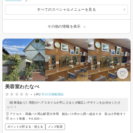
すべてのスペシャルメニューを見る
その他の情報を表示
美容室わたなべ
-
(-件)
7月10日掲載開始
《駐車場あり》理想のヘアスタイルが手に入る☆彡幅広いデザインをお任せくださ
い！！
アクセス：両備バス岡山駅西大寺間 福泊バス停から西へ徒歩５分 富山小学校すぐ
カット単価：
￥4,620～
ポイントが貯まる・使える
メンズ歓迎