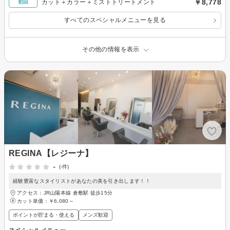
￥8,778
カット＋カラー＋ミストトリートメント
初回
すべてのスペシャルメニューを見る
その他の情報を表示
REGINA【レジーナ】
-
(-件)
経験豊富なスタイリストがあなたの美を引き出します！！
アクセス：JR山陽本線 倉敷駅 徒歩15分
カット単価：
￥6,080～
ポイントが貯まる・使える
メンズ歓迎