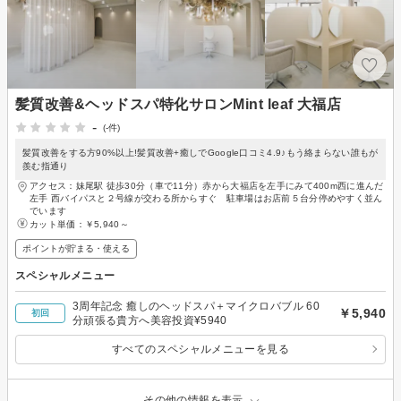
髪質改善&ヘッドスパ特化サロンMint leaf 大福店
-
(-件)
髪質改善をする方90%以上!髪質改善+癒しでGoogle口コミ4.9♪もう絡まらない誰もが
羨む指通り
アクセス：妹尾駅 徒歩30分（車で11分）赤から大福店を左手にみて400m西に進んだ
左手 西バイパスと２号線が交わる所からすぐ 駐車場はお店前５台分停めやすく並ん
でいます
カット単価：
￥5,940～
ポイントが貯まる・使える
スペシャルメニュー
3周年記念 癒しのヘッドスパ＋マイクロバブル 60
￥5,940
初回
分頑張る貴方へ美容投資¥5940
すべてのスペシャルメニューを見る
その他の情報を表示