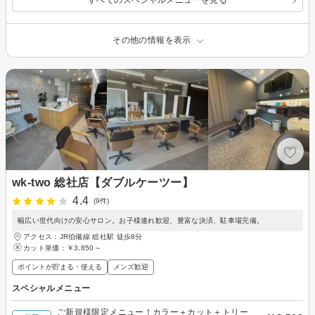
すべてのスペシャルメニューを見る
その他の情報を表示
wk-two 総社店【ダブルケーツー】
4.4
(9件)
幅広い世代向けの安心サロン。お子様連れ歓迎、豊富な決済、駐車場完備。
アクセス：JR伯備線 総社駅 徒歩8分
カット単価：
￥3,850～
ポイントが貯まる・使える
メンズ歓迎
スペシャルメニュー
ご新規様限定メニュー！カラー＋カット＋トリー