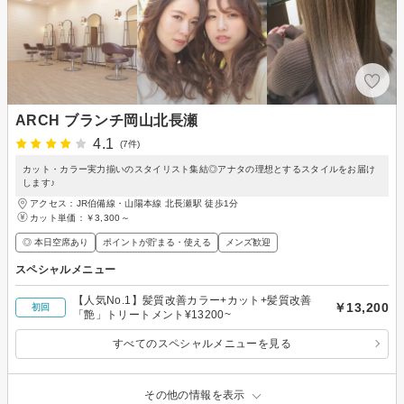
ARCH ブランチ岡山北長瀬
4.1
(7件)
カット・カラー実力揃いのスタイリスト集結◎アナタの理想とするスタイルをお届け
します♪
アクセス：JR伯備線・山陽本線 北長瀬駅 徒歩1分
カット単価：
￥3,300～
◎ 本日空席あり
ポイントが貯まる・使える
メンズ歓迎
スペシャルメニュー
【人気No.1】髪質改善カラー+カット+髪質改善
￥13,200
初回
「艶」トリートメント¥13200~
すべてのスペシャルメニューを見る
その他の情報を表示