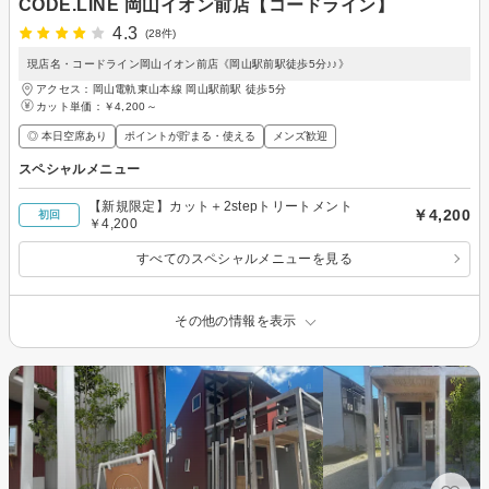
CODE.LINE 岡山イオン前店【コードライン】
4.3
(28件)
現店名・コードライン岡山イオン前店《岡山駅前駅徒歩5分♪♪》
アクセス：岡山電軌東山本線 岡山駅前駅 徒歩5分
カット単価：
￥4,200～
◎ 本日空席あり
ポイントが貯まる・使える
メンズ歓迎
スペシャルメニュー
【新規限定】カット＋2stepトリートメント
￥4,200
初回
￥4,200
すべてのスペシャルメニューを見る
その他の情報を表示