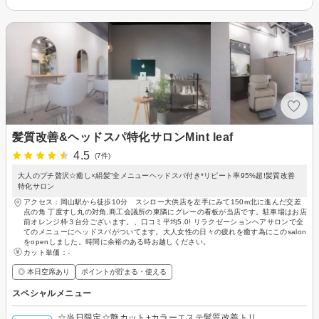
髪質改善&ヘッドスパ特化サロンMint leaf
4.5
(7件)
大人のプチ贅沢☆癒し×絹髪”全メニューヘッドスパ付き*リピート率95%超!髪質改善
特化サロン
アクセス：岡山駅から徒歩10分 スシロー大供店を左手にみて150m北に進んだ交差
点の角 丁度すし丸の対角,商工会議所の東隣にグレーの看板が当店です。駐車場はお店
前オレンジ枠３台分ございます。、口コミ平均5.0! リラクゼーションヘアサロンで全
てのメニューにヘッドスパがついてます。大人女性の日々の疲れを癒す為にこのsalon
をopenしました。時間に余裕のある時お越しください。
カット単価：
-
◎ 本日空席あり
ポイントが貯まる・使える
スペシャルメニュー
☆当日限定☆艶カット+カラーエステ髪質改善トリ