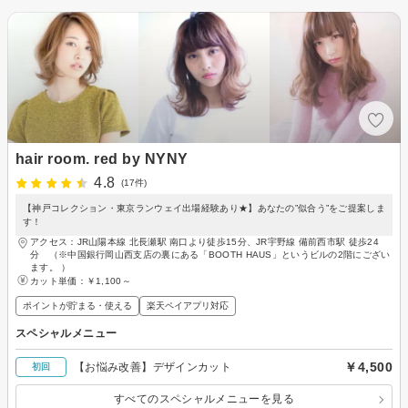
hair room. red by NYNY
4.8
(17件)
【神戸コレクション・東京ランウェイ出場経験あり★】あなたの”似合う”をご提案しま
す！
アクセス：JR山陽本線 北長瀬駅 南口より徒歩15分、JR宇野線 備前西市駅 徒歩24
分 （※中国銀行岡山西支店の裏にある「BOOTH HAUS」というビルの2階にござい
ます。 ）
カット単価：
￥1,100～
ポイントが貯まる・使える
楽天ペイアプリ対応
スペシャルメニュー
￥4,500
【お悩み改善】デザインカット
初回
すべてのスペシャルメニューを見る