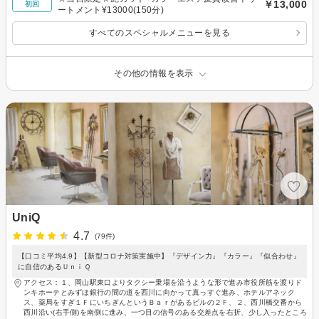
￥13,000
初回
ートメント¥13000(150分)
すべてのスペシャルメニューを見る
その他の情報を表示
UniQ
4.7
(79件)
【口コミ平均4.9】【新型コロナ対策実施中】『デザイン力』『カラー』『似合わせ』
に自信のあるＵｎｉＱ
アクセス：１、岡山駅東口よりタクシー乗場を沿うような形で進み市役所筋を渡りド
ンキホーテとみずほ銀行の間の道を西川に向かって真っすぐ進み、ホテルアネック
ス、薬局をすぎ１ＦにいちぎんというＢａｒがあるビルの２Ｆ、２、西川橋交番から
西川沿い(右手側)を南側に進み、一つ目の信号のある交差点を右折、少し入ったところ