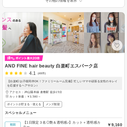
その他の情報を表示
AND FINE hair beauty 白楽町エスパーク店
4.1
(48件)
【白楽町/お子様同伴OK！ファミリールーム完備】忙しいママや頑張る女性のキレイ
を応援するヘアサロン♪
アクセス：JR山陽本線 倉敷駅 徒歩15分
カット単価：
￥3,580～
ポイントが貯まる・使える
メンズ歓迎
スペシャルメニュー
【1日限定３名◎艶＆透明感♪】カット＋透明感カ
￥9,160
初回
ラー