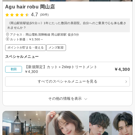
Agu hair robu 岡山店
4.7
(30件)
《岡山駅前駅徒歩5分♪♪》1年にたった数回の美容院。自分へのご褒美で心も体も癒さ
れませんか？
アクセス：岡山電軌清輝橋線 岡山駅前駅 徒歩5分
カット単価：
￥3,500～
ポイントが貯まる・使える
メンズ歓迎
スペシャルメニュー
【新規限定】カット＋2stepトリートメント
￥4,300
初回
￥4,300
すべてのスペシャルメニューを見る
その他の情報を表示