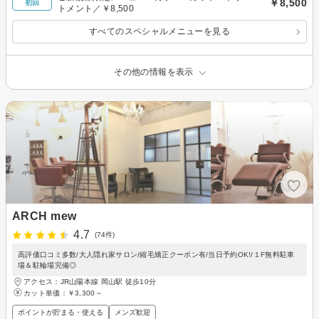
￥8,500
初回
トメント／￥8,500
すべてのスペシャルメニューを見る
その他の情報を表示
ARCH mew
4.7
(74件)
高評価口コミ多数/大人隠れ家サロン/縮毛矯正クーポン有/当日予約OK!/１F無料駐車
場＆駐輪場完備◎
アクセス：JR山陽本線 岡山駅 徒歩10分
カット単価：
￥3,300～
ポイントが貯まる・使える
メンズ歓迎