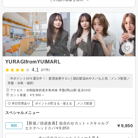
YURAGIfromYUIMARL
4.1
(27件)
〈Rポイント10％還元中！〉髪質改善サロン│脱白髪染めやスパも人気〈メンズ歓迎／
常盤・水島・福田〉
アクセス：水島臨海鉄道水島本線 常盤(岡山)駅 徒歩10分
カット単価：
￥5,500～
◎ 本日空席あり
ポイントが貯まる・使える
メンズ歓迎
スペシャルメニュー
【新規／頭皮改善】似合わせカット＋スキャルプ
￥9,850
初回
エステヘッドスパ￥9,850