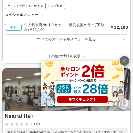
ポイントが貯まる・使える
メンズ歓迎
スペシャルメニュー
◇人気当店No.1◇カット＋髪質改善カラー(TR込
￥12,100
初回
み)￥12,100
すべてのスペシャルメニューを見る
その他の情報を表示
Natural Hair
-
(-件)
髪と肌の悩みはHAIR&FACENatural が解決☆あなたの理想をカタチにするヘアサロン