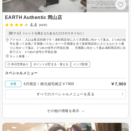
EARTH Authentic 岡山店
4.4
(94件)
【駅チカ】トレンドを踏まえたあなただけのスタイルに♪
アクセス：入口は商店街側です！表町商店街に入り天満屋に向かって進み、1つめの信
号を渡って右側／天満屋バスセンター⇒天満屋を出て表町商店街に入りももたろう通
りに向かって進み、1つめの信号の手前左側 、天満屋に向かって進み表町商店街に右
折で入り、1つめの信号の手前左側
カット単価：
-
◎ 本日空席あり
ポイントが貯まる・使える
メンズ歓迎
スペシャルメニュー
￥7,900
6月限定！根元縮毛矯正￥7900
全員
すべてのスペシャルメニューを見る
その他の情報を表示