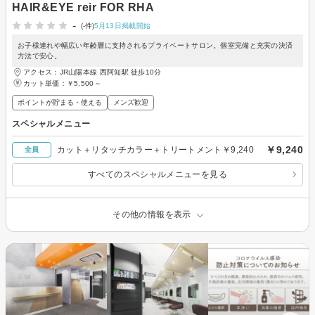
HAIR&EYE reir FOR RHA
-
(-件)
5月13日掲載開始
お子様連れや幅広い年齢層に支持されるプライベートサロン。個室完備と充実の決済
方法で安心。
アクセス：JR山陽本線 西阿知駅 徒歩10分
カット単価：
￥5,500～
ポイントが貯まる・使える
メンズ歓迎
スペシャルメニュー
￥9,240
カット＋リタッチカラー＋トリートメント￥9,240
全員
すべてのスペシャルメニューを見る
その他の情報を表示