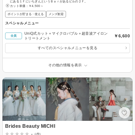
にある１ＦにいちぎんというＢａｒがあるビルの２Ｆ。
カット単価：
￥4,500～
ポイントが貯まる・使える
メンズ歓迎
スペシャルメニュー
UniQ式カット＋マイクロバブル＋超音波アイロン
￥6,600
全員
トリートメント
すべてのスペシャルメニューを見る
その他の情報を表示
Brides Beauty MICHI
-
(-件)