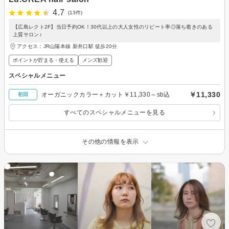
4.7
(13件)
【広島レクト2F】当日予約OK！30代以上の大人女性のリピート率◎落ち着きのある
上質サロン♪
アクセス：JR山陽本線 新井口駅 徒歩20分
ポイントが貯まる・使える
メンズ歓迎
スペシャルメニュー
￥11,330
オーガニックカラー＋カット￥11,330～sb込
初回
すべてのスペシャルメニューを見る
その他の情報を表示