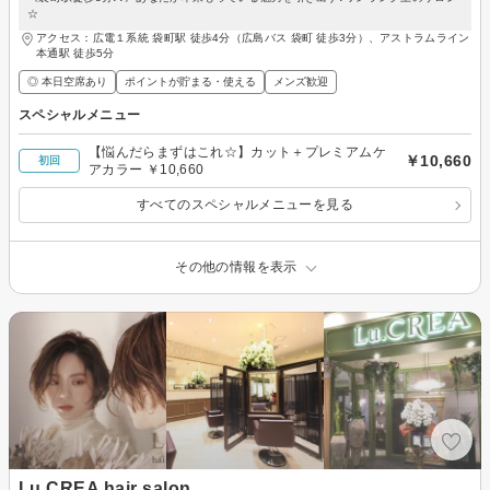
☆
アクセス：広電１系統 袋町駅 徒歩4分（広島バス 袋町 徒歩3分）、アストラムライン
本通駅 徒歩5分
◎ 本日空席あり
ポイントが貯まる・使える
メンズ歓迎
スペシャルメニュー
【悩んだらまずはこれ☆】カット＋プレミアムケ
￥10,660
初回
アカラー ￥10,660
すべてのスペシャルメニューを見る
その他の情報を表示
Lu.CREA hair salon