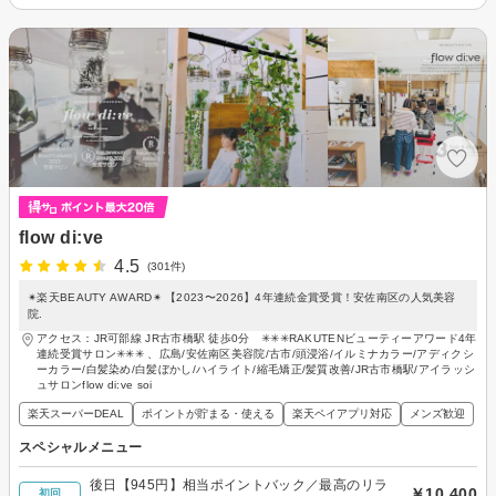
flow di:ve
4.5
(301件)
✴︎楽天BEAUTY AWARD✴︎ 【2023〜2026】4年連続金賞受賞！安佐南区の人気美容
院.
アクセス：JR可部線 JR古市橋駅 徒歩0分 ✳︎✳︎✳︎RAKUTENビューティーアワード4年
連続受賞サロン✳︎✳︎✳︎ 、広島/安佐南区美容院/古市/頭浸浴/イルミナカラー/アディクシ
ーカラー/白髪染め/白髪ぼかし/ハイライト/縮毛矯正/髪質改善/JR古市橋駅/アイラッシ
ュサロンflow di:ve soi
楽天スーパーDEAL
ポイントが貯まる・使える
楽天ペイアプリ対応
メンズ歓迎
スペシャルメニュー
後日【945円】相当ポイントバック／最高のリラ
￥10,400
初回