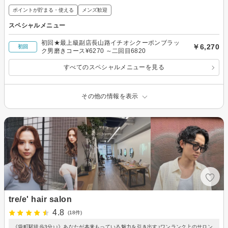
ポイントが貯まる・使える
メンズ歓迎
スペシャルメニュー
初回★最上級副店長山路イチオシクーポンブラッ
￥6,270
初回
ク男磨きコース¥6270 ～二回目6820
すべてのスペシャルメニューを見る
その他の情報を表示
tre/e' hair salon
4.8
(18件)
《袋町駅徒歩3分♪♪》あなたが本来もっている魅力を引き出す♪ワンランク上のサロン