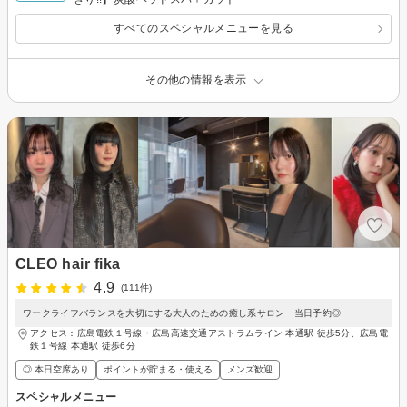
すべてのスペシャルメニューを見る
その他の情報を表示
CLEO hair fika
4.9
(111件)
ワークライフバランスを大切にする大人のための癒し系サロン 当日予約◎
アクセス：広島電鉄１号線・広島高速交通アストラムライン 本通駅 徒歩5分、広島電
鉄１号線 本通駅 徒歩6分
◎ 本日空席あり
ポイントが貯まる・使える
メンズ歓迎
スペシャルメニュー