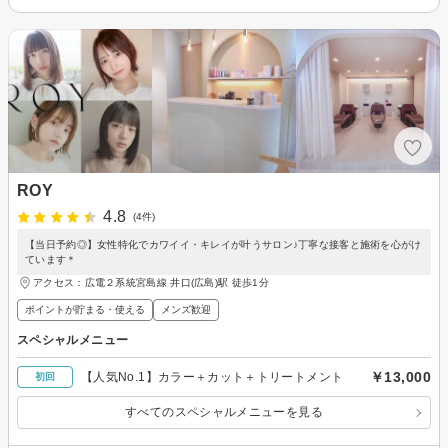
ROY
4.8
(4件)
【当日予約◎】女性特化でカワイイ・キレイが叶うサロン♪丁寧な接客と施術を心がけ
ています＊
アクセス：広電２系統宮島線 井口(広島)駅 徒歩1分
ポイントが貯まる・使える
メンズ歓迎
スペシャルメニュー
￥13,000
【人気No.1】カラー＋カット＋トリートメント
初回
すべてのスペシャルメニューを見る