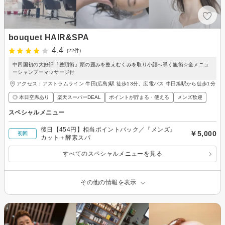
bouquet HAIR&SPA
4.4
(22件)
中四国初の大好評『整頭術』頭の歪みを整えむくみを取り小顔へ導く施術☆全メニュ
ーシャンプーマッサージ付
アクセス：アストラムライン 牛田(広島)駅 徒歩13分、広電バス 牛田旭駅から徒歩1分
◎ 本日空席あり
楽天スーパーDEAL
ポイントが貯まる・使える
メンズ歓迎
スペシャルメニュー
後日【454円】相当ポイントバック／『メンズ』
￥5,000
初回
カット＋酵素スパ
すべてのスペシャルメニューを見る
その他の情報を表示