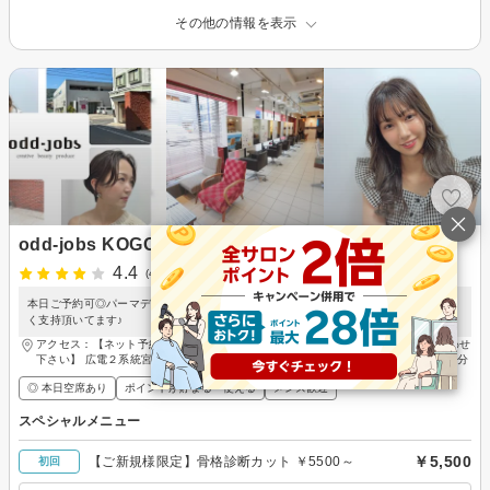
その他の情報を表示
odd-jobs KOGO
4.4
(41件)
本日ご予約可◎パーマデザインでちょっとした変化と遊び心を。パーマスタイルに多
く支持頂いてます♪
アクセス：【ネット予約×の場合でも予約可能なときがあるのでお気軽にお問い合わせ
下さい】 広電２系統宮島線 古江駅 徒歩5分、広島バス 25号線 庚午住宅入口 徒歩2分
◎ 本日空席あり
ポイントが貯まる・使える
メンズ歓迎
スペシャルメニュー
￥5,500
【ご新規様限定】骨格診断カット ￥5500～
初回