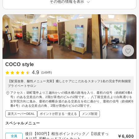
その他の情報を表示
COCO style
4.9
(149件)
【髪質改善、酸性メニュー充実】癒しとケアにこだわるスタッフ1名の完全予約制個室
プライベートサロン
アクセス：胡町電停より三越向かいの噴水横の路地を入り、最初の信号（鉄砲町6番4
号）のある交差点の角、2階が茶色のビルの2階です。、八丁堀交差点より白島通りを
女学院方向に進み、最初の横断歩道のある交差点を右に曲がり、最初の信号（鉄砲町6
番4号）のある交差点の角、2階が茶色のビルの2階です。
楽天スーパーDEAL
ポイントが貯まる・使える
メンズ歓迎
スペシャルメニュー
後日【600円】相当ポイントバック／【頭皮すっ
￥6,600
全員
きり!!】炭酸ヘッドスパ＋カット