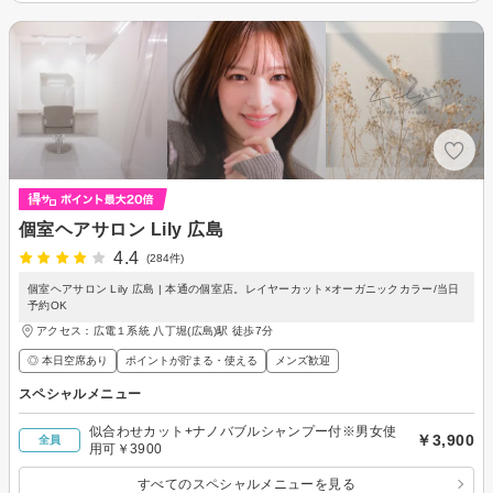
個室ヘアサロン Lily 広島
4.4
(284件)
個室ヘアサロン Lily 広島 | 本通の個室店。レイヤーカット×オーガニックカラー/当日
予約OK
アクセス：広電１系統 八丁堀(広島)駅 徒歩7分
◎ 本日空席あり
ポイントが貯まる・使える
メンズ歓迎
スペシャルメニュー
似合わせカット+ナノバブルシャンプー付※男女使
￥3,900
全員
用可￥3900
すべてのスペシャルメニューを見る