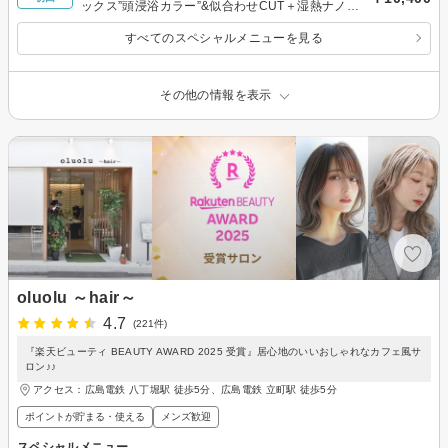
ックス”頭浸浴カラー”&似合わせCUT＋湿熱ナノ光
トリートメント 【癒しカラーCUT】
すべてのスペシャルメニューを見る
その他の情報を表示
oluolu ～hair～
4.7
(221件)
『楽天ビューティ BEAUTY AWARD 2025 受賞』居心地のいいおしゃれなカフェ風サ
ロン♪♪
アクセス：広島電鉄 八丁堀駅 徒歩5分、広島電鉄 立町駅 徒歩5分
ポイントが貯まる・使える
メンズ歓迎
スペシャルメニュー