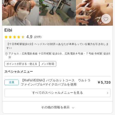
Eibi
4.9
(25件)
【十日市町駅徒歩1分】ヘッドスパが好評♪♪あなたが本来もっている魅力を引き出しま
す♪♪
アクセス：広島電鉄各線 十日市町駅 徒歩1分、広島電鉄８号線・７号線 寺町駅 徒歩5
分
ポイントが貯まる・使える
メンズ歓迎
スペシャルメニュー
【ReFaVEENA】バブルカットコース ウルトラ
￥5,720
全員
ファインバブル×マイクロバブルを使用
すべてのスペシャルメニューを見る
その他の情報を表示