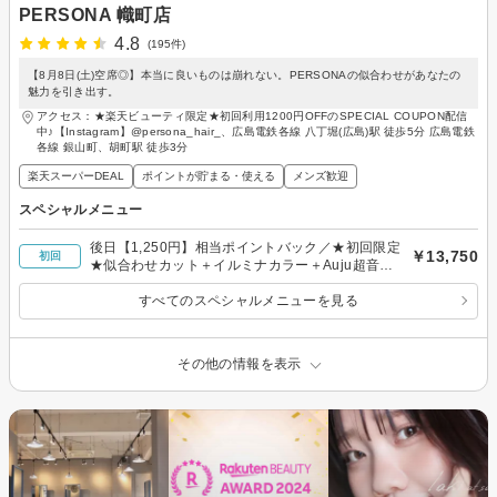
PERSONA 幟町店
4.8
(195件)
【8月8日(土)空席◎】本当に良いものは崩れない。PERSONAの似合わせがあなたの
魅力を引き出す。
アクセス：★楽天ビューティ限定★初回利用1200円OFFのSPECIAL COUPON配信
中♪【Instagram】@persona_hair_、広島電鉄各線 八丁堀(広島)駅 徒歩5分 広島電鉄
各線 銀山町、胡町駅 徒歩3分
楽天スーパーDEAL
ポイントが貯まる・使える
メンズ歓迎
スペシャルメニュー
後日【1,250円】相当ポイントバック／★初回限定
￥13,750
初回
★似合わせカット＋イルミナカラー＋Auju超音波
トリートメント ¥13,750
すべてのスペシャルメニューを見る
その他の情報を表示