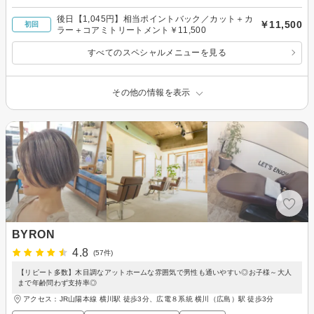
後日【1,045円】相当ポイントバック／カット＋カ
￥11,500
初回
ラー＋コアミトリートメント￥11,500
すべてのスペシャルメニューを見る
その他の情報を表示
BYRON
4.8
(57件)
【リピート多数】木目調なアットホームな雰囲気で男性も通いやすい◎お子様～大人
まで年齢問わず支持率◎
アクセス：JR山陽本線 横川駅 徒歩3分、広電８系統 横川（広島）駅 徒歩3分