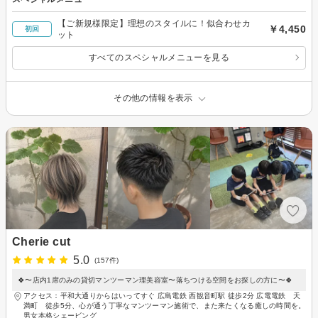
【ご新規様限定】理想のスタイルに！似合わせカ
￥4,450
初回
ット
すべてのスペシャルメニューを見る
その他の情報を表示
Cherie cut
5.0
(157件)
🍀〜店内1席のみの貸切マンツーマン理美容室〜落ちつける空間をお探しの方に〜🍀
アクセス：平和大通りからはいってすぐ 広島電鉄 西観音町駅 徒歩2分 広電電鉄 天
満町 徒歩5分、心が通う丁寧なマンツーマン施術で、また来たくなる癒しの時間を。
男女本格シェービング