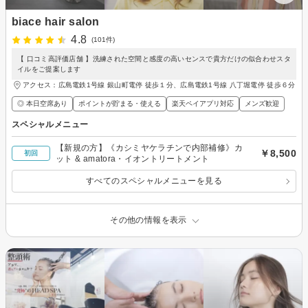
biace hair salon
4.8
(101件)
【 口コミ高評価店舗 】洗練された空間と感度の高いセンスで貴方だけの似合わせスタ
イルをご提案します
アクセス：広島電鉄1号線 銀山町電停 徒歩１分、広島電鉄1号線 八丁堀電停 徒歩６分
◎ 本日空席あり
ポイントが貯まる・使える
楽天ペイアプリ対応
メンズ歓迎
スペシャルメニュー
【新規の方】《カシミヤケラチンで内部補修》カ
￥8,500
初回
ット & amatora・イオントリートメント
すべてのスペシャルメニューを見る
その他の情報を表示