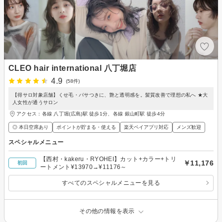
CLEO hair international 八丁堀店
4.9
(58件)
【得サロ対象店舗】くせ毛・パサつきに、艶と透明感を。髪質改善で理想の私へ ★大
人女性が通うサロン
アクセス：各線 八丁堀(広島)駅 徒歩1分、各線 銀山町駅 徒歩4分
◎ 本日空席あり
ポイントが貯まる・使える
楽天ペイアプリ対応
メンズ歓迎
スペシャルメニュー
【西村・kakeru・RYOHEI】カット+カラー+トリ
￥11,176
初回
ートメント¥13970→¥11176～
すべてのスペシャルメニューを見る
その他の情報を表示