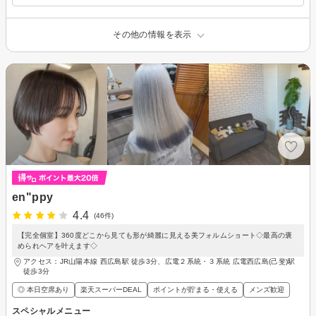
その他の情報を表示
en"ppy
4.4
(46件)
【完全個室】360度どこから見ても形が綺麗に見える美フォルムショート◇最高の褒
められヘアを叶えます◇
アクセス：JR山陽本線 西広島駅 徒歩3分、広電２系統・３系統 広電西広島(己斐)駅
徒歩3分
◎ 本日空席あり
楽天スーパーDEAL
ポイントが貯まる・使える
メンズ歓迎
スペシャルメニュー