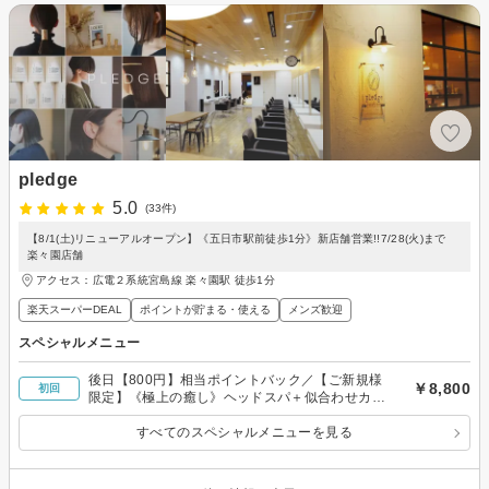
pledge
5.0
(33件)
【8/1(土)リニューアルオープン】《五日市駅前徒歩1分》新店舗営業!!7/28(火)まで
楽々園店舗
アクセス：広電２系統宮島線 楽々園駅 徒歩1分
楽天スーパーDEAL
ポイントが貯まる・使える
メンズ歓迎
スペシャルメニュー
後日【800円】相当ポイントバック／【ご新規様
￥8,800
初回
限定】《極上の癒し》ヘッドスパ＋似合わせカッ
ト￥8,800
すべてのスペシャルメニューを見る