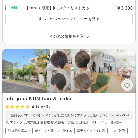
￥3,300
【natsuki限定】jr，スタイリストカット
全員
すべてのスペシャルメニューを見る
その他の情報を表示
odd-jobs KUM hair & make
4.6
(55件)
【当日予約OK！/府中】エイジングに立ち向かうアナタに力強いサロンodd-jobsKUM
アクセス：JR芸備線 矢賀駅 徒歩10分、広島バス2号線 本町五丁目 徒歩3分
◎ 本日空席あり
ポイントが貯まる・使える
楽天ペイアプリ対応
メンズ歓迎