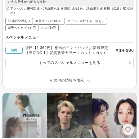
い大人男性から絶大な支持
アクセス：JR可部線・JR山陽本線 横川駅 徒歩2分、JR山陽本線 横川（広島）駅 徒歩
2分
◎ 本日空席あり
楽天スーパーDEAL
ポイントが貯まる・使える
楽天ペイアプリ対応
メンズ歓迎
スペシャルメニュー
後日【1,361円】相当ポイントバック／新規限定
￥14,980
初回
【当店NO.1】髪質改善カラー＋カット＋カシミヤ
TR
すべてのスペシャルメニューを見る
その他の情報を表示