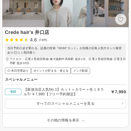
Crede hair's 井口店
4.6
(74件)
当日予約◎必ず変わる。話題の技術『N360°カット』が自慢の広島人気サロン☆個室
あり/口コミ高評価☆
アクセス：広電２系統宮島線 修大協創中高前駅 徒歩1分、広電２系統宮島線 広電五日
市駅 徒歩10分
◎ 本日空席あり
ポイントが貯まる・使える
メンズ歓迎
スペシャルメニュー
【新規当店人気No.1】カット＋カラー＋生ミネラ
￥7,990
初回
ルTr ￥7,990【フリー予約限定】
すべてのスペシャルメニューを見る
その他の情報を表示