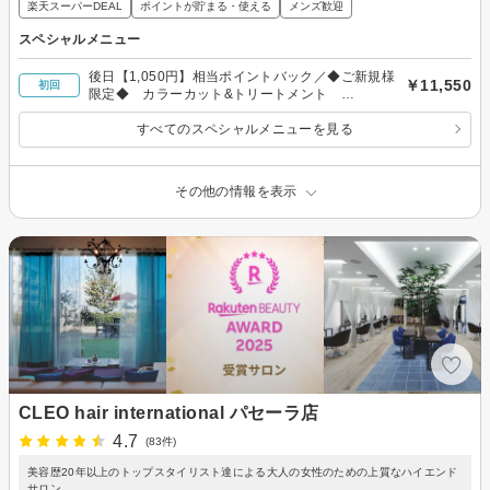
楽天スーパーDEAL
ポイントが貯まる・使える
メンズ歓迎
スペシャルメニュー
後日【1,050円】相当ポイントバック／◆ご新規様
￥11,550
初回
限定◆ カラーカット&トリートメント
13200→11550円
すべてのスペシャルメニューを見る
その他の情報を表示
CLEO hair international パセーラ店
4.7
(83件)
美容歴20年以上のトップスタイリスト達による大人の女性のための上質なハイエンド
サロン