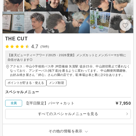
THE CUT
4.7
(78件)
【楽天ビューティーアワード2025・2026受賞】メンズカットとメンズパーマが特に
自信があります◎
アクセス：中山小学校前バス停 JR芸備線 矢賀駅 徒歩15分、中山踏切廃止で通れなく
なっており、アンダーパス(地下道)を通るように変わってます。 中山郵便局隣建物、
お好み焼き屋さん「絆心」さんの隣の店です。駐車場は表と裏に計2台あります。
ポイントが貯まる・使える
メンズ歓迎
スペシャルメニュー
￥7,950
【[平日限定】パーマ＋カット
全員
すべてのスペシャルメニューを見る
その他の情報を表示