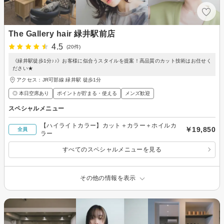
The Gallery hair 緑井駅前店
4.5
(20件)
《緑井駅徒歩1分♪♪》お客様に似合うスタイルを提案！高品質のカット技術はお任せく
ださい★
アクセス：JR可部線 緑井駅 徒歩1分
◎ 本日空席あり
ポイントが貯まる・使える
メンズ歓迎
スペシャルメニュー
【ハイライトカラー】カット＋カラー＋ホイルカ
￥19,850
全員
ラー
すべてのスペシャルメニューを見る
その他の情報を表示