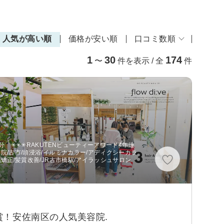
人気が高い順
価格が安い順
口コミ数順
1
30
174
〜
件を表示 / 全
件
 ✳︎✳︎✳︎RAKUTENビューティーアワード4年連
美容院/古市/頭浸浴/イルミナカラー/アディクシーカラ
毛矯正/髪質改善/JR古市橋駅/アイラッシュサロン
金賞受賞！安佐南区の人気美容院.