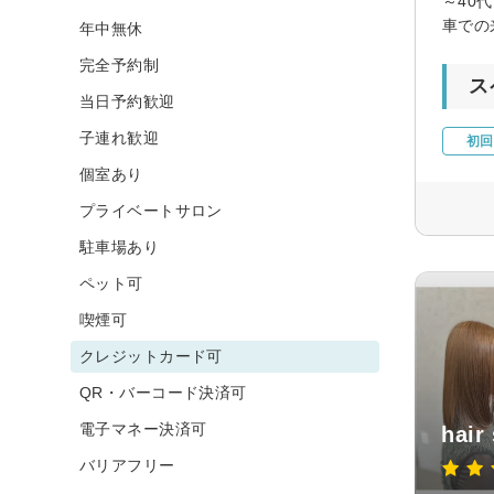
～40
車での
年中無休
完全予約制
ス
当日予約歓迎
子連れ歓迎
初回
個室あり
プライベートサロン
駐車場あり
ペット可
喫煙可
クレジットカード可
QR・バーコード決済可
電子マネー決済可
hair
バリアフリー