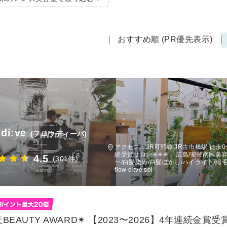
おすすめ順 (PR優先表示)
 di:ve
(フロウディーバ)
アクセス：JR可部線 JR古市橋駅 徒歩0分
続受賞サロン✳︎✳︎✳︎ 、広島/安佐南区
4.5
(301件)
ー/白髪染め/白髪ぼかし/ハイライト/縮
flow di:ve soi
天BEAUTY AWARD✴︎ 【2023〜2026】4年連続