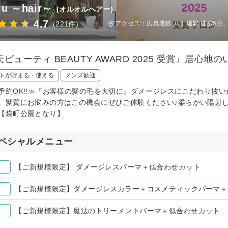
lu ～hair～
(オルオルヘアー)
4.7
(221件)
アクセス：広島電鉄 八丁堀駅 徒歩5分、
ビューティ BEAUTY AWARD 2025 受賞』居心
トが貯まる・使える
メンズ歓迎
予約OK!!≫『お客様の髪の毛を大切に』ダメージレスにこだわり抜
。髪質にお悩みの方はこの機会にぜひご体験ください♪柔らかい陽射
【袋町公園となり】
ペシャルメニュー
【ご新規様限定】 ダメージレスパーマ＋似合わせカット
【ご新規様限定】ダメージレスカラー＋コスメティックパーマ＋
【ご新規様限定】魔法のトリーメントパーマ＋似合わせカット