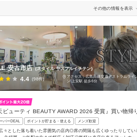
その他の情報を表示
LE 安古市店
(スタイル ヤスフルイチテン)
アクセス：広島高速交通アストラムライン
4.4
(98件)
ン 上安駅 徒歩6分
ビューティ BEAUTY AWARD 2026 受賞』買
ーパーDEAL
ポイントが貯まる・使える
メンズ歓迎
広々とした落ち着いた雰囲気の店内◎席の間隔も広くゆったりしてい