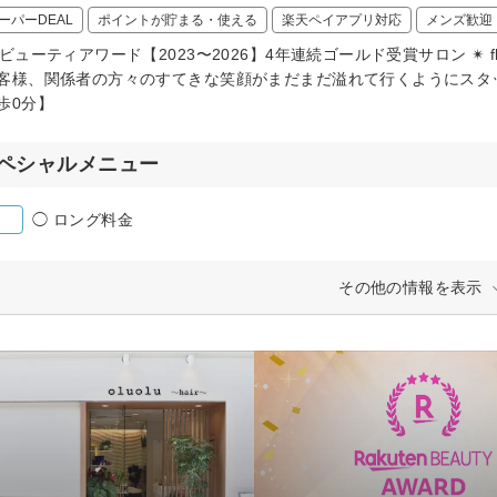
ーパーDEAL
ポイントが貯まる・使える
楽天ペイアプリ対応
メンズ歓迎
天ビューティアワード【2023〜2026】4年連続ゴールド受賞サロン ✴︎ 
客様、関係者の方々のすてきな笑顔がまだまだ溢れて行くようにスタ
歩0分】
ペシャルメニュー
◯ ロング料金
その他の情報を表示