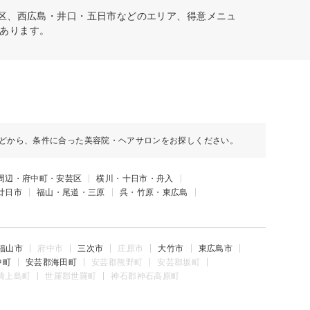
北区、西広島・井口・五日市などのエリア、得意メニュ
あります。
どから、条件に合った美容院・ヘアサロンをお探しください。
周辺・府中町・安芸区
横川・十日市・舟入
廿日市
福山・尾道・三原
呉・竹原・東広島
福山市
府中市
三次市
庄原市
大竹市
東広島市
中町
安芸郡海田町
安芸郡熊野町
安芸郡坂町
崎上島町
世羅郡世羅町
神石郡神石高原町