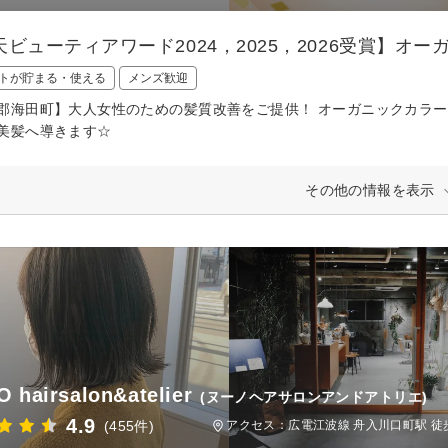
天ビューティアワード2024，2025，2026受賞】オ
トが貯まる・使える
メンズ歓迎
郡海田町】大人女性のための髪質改善をご提供！ オーガニックカラ
美髪へ導きます☆
その他の情報を表示
 hairsalon&atelier
(ヌーノヘアサロンアンドアトリエ)
4.9
(455件)
アクセス：広電江波線 舟入川口町駅 徒