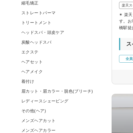
縮毛矯正
楽天ス
ストレートパーマ
✴︎ 楽
す。お
トリートメント
橋駅徒
ヘッドスパ・頭皮ケア
炭酸ヘッドスパ
ス
エクステ
全員
ヘアセット
ヘアメイク
着付け
眉カット・眉カラー・脱色(ブリーチ)
レディースシェービング
その他(ヘア)
メンズヘアカット
メンズヘアカラー