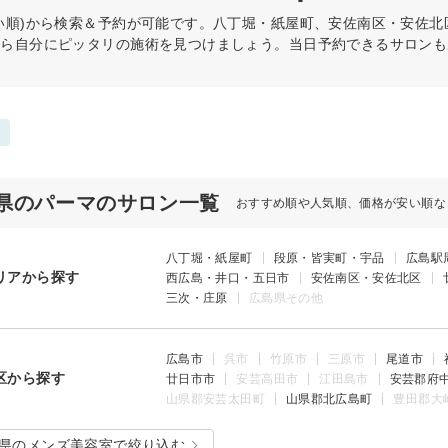
い順)から検索＆予約が可能です。八丁堀・紙屋町、安佐南区・安佐
から自分にピッタリの施術を見つけましょう。当日予約できるサロンも
県のパーマのサロン一覧
おすすめ順や人気順、価格が安い順な
八丁堀・紙屋町
段原・皆実町・宇品
広島駅
リアから探す
西広島・井口・五日市
安佐南区・安佐北区
三次・庄原
広島県その他
広島市
呉市
竹原市
三原市
尾道市
区から探す
廿日市市
安芸高田市
江田島市
安芸郡府
山県郡安芸太田町
山県郡北広島町
豊田郡大
県のメンズ美容室で絞り込む