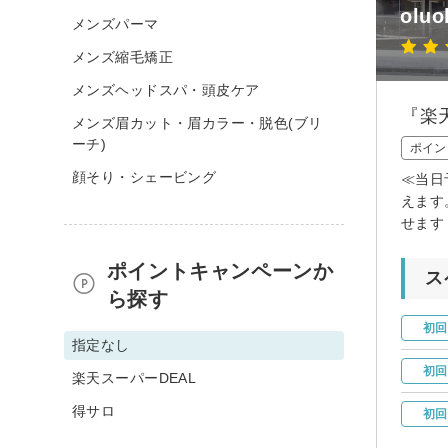
oluo
メンズパーマ
メンズ縮毛矯正
メンズヘッドスパ・頭皮ケア
『楽天
メンズ眉カット・眉カラー・脱色(ブリ
ーチ)
ポイン
顔そり・シェービング
≪当日
えます
せます
ポイントキャンペーンか
ス
ら探す
初回
指定なし
初回
楽天スーパーDEAL
得サロ
初回