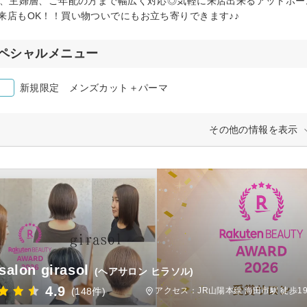
代、主婦層、ご年配の方まで幅広く対応◎気軽に来店出来るアットホ
来店もOK！！買い物ついでにもお立ち寄りできます♪♪
ペシャルメニュー
新規限定 メンズカット＋パーマ
その他の情報を表示
 salon girasol
(ヘアサロン ヒラソル)
4.9
(148件)
アクセス：JR山陽本線 海田市駅 徒歩1