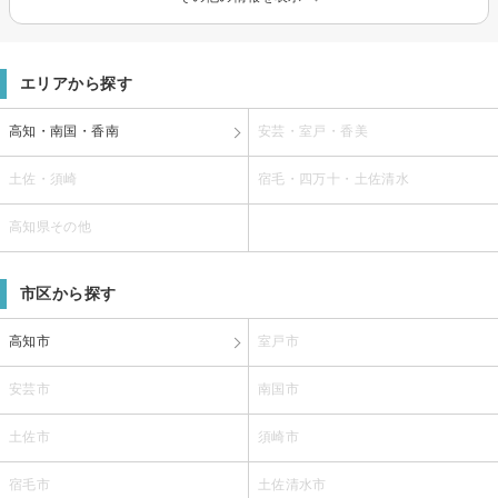
エリアから探す
高知・南国・香南
安芸・室戸・香美
土佐・須崎
宿毛・四万十・土佐清水
高知県その他
市区から探す
高知市
室戸市
安芸市
南国市
土佐市
須崎市
宿毛市
土佐清水市