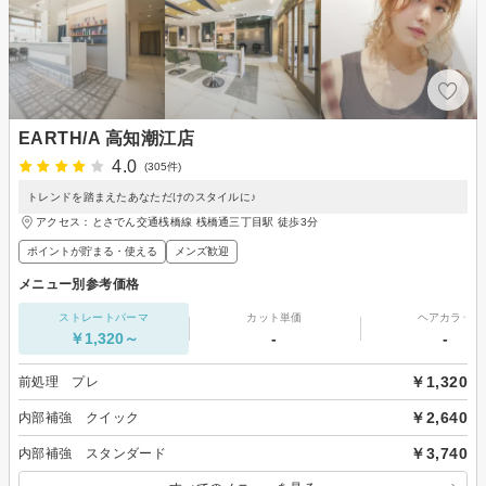
EARTH/A 高知潮江店
4.0
(305件)
トレンドを踏まえたあなただけのスタイルに♪
アクセス：とさでん交通桟橋線 桟橋通三丁目駅 徒歩3分
ポイントが貯まる・使える
メンズ歓迎
メニュー別参考価格
ストレートパーマ
カット単価
ヘアカラー
￥1,320～
-
-
￥1,320
前処理 プレ
￥2,640
内部補強 クイック
￥3,740
内部補強 スタンダード