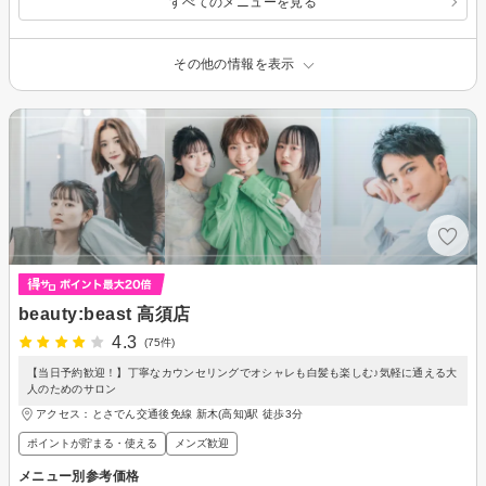
すべてのメニューを見る
その他の情報を表示
beauty:beast 高須店
4.3
(75件)
【当日予約歓迎！】丁寧なカウンセリングでオシャレも白髪も楽しむ♪気軽に通える大
人のためのサロン
アクセス：とさでん交通後免線 新木(高知)駅 徒歩3分
ポイントが貯まる・使える
メンズ歓迎
メニュー別参考価格