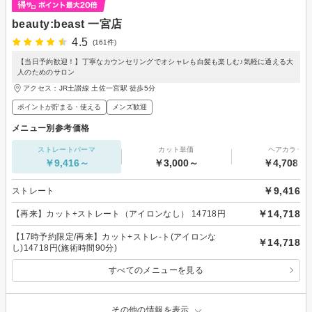
beauty:beast 一宮店
4.5
(161件)
【当日予約歓迎！】丁寧なカウンセリングでオシャレも白髪も楽しむ♪気軽に通える大
人のためのサロン
アクセス：JR土讃線 土佐一宮駅 徒歩5分
ポイントが貯まる・使える
メンズ歓迎
メニュー別参考価格
ストレートパーマ
カット単価
ヘアカラー
￥9,416～
￥3,000～
￥4,708～
￥9,416
ストレート
￥14,718
【再来】カット+ストレート（アイロンなし） 14718円
【17時予約限定/再来】カット+ストレ-ト(アイロンな
￥14,718
し)14718円(施術時間90分)
すべてのメニューを見る
その他の情報を表示