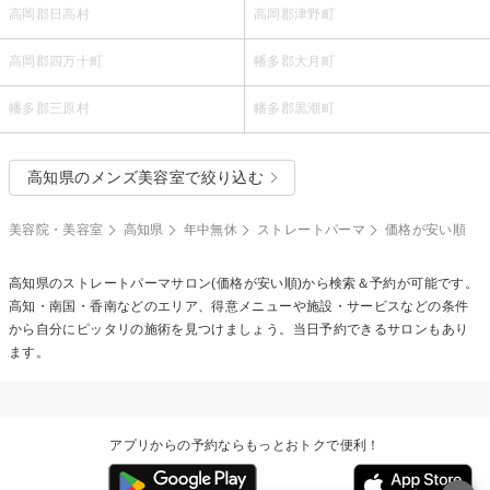
高岡郡日高村
高岡郡津野町
高岡郡四万十町
幡多郡大月町
幡多郡三原村
幡多郡黒潮町
高知県のメンズ美容室で絞り込む
美容院・美容室
高知県
年中無休
ストレートパーマ
価格が安い順
高知県の
ストレートパーマ
サロン(価格が安い順)から検索＆予約が可能です。
高知・南国・香南などのエリア、得意メニューや施設・サービスなどの条件
から自分にピッタリの施術を見つけましょう。当日予約できるサロンもあり
ます。
アプリからの予約ならもっとおトクで便利！