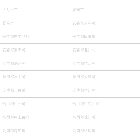
四万十市
香南市
香美市
安芸郡東洋町
安芸郡奈半利町
安芸郡田野町
安芸郡安田町
安芸郡北川村
安芸郡馬路村
安芸郡芸西村
長岡郡本山町
長岡郡大豊町
土佐郡土佐町
土佐郡大川村
吾川郡いの町
吾川郡仁淀川町
高岡郡中土佐町
高岡郡佐川町
高岡郡越知町
高岡郡檮原町