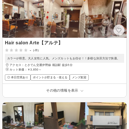
Hair salon Arte【アルテ】
-
(-件)
カラーが得意。大人女性に人気。メンズカットもお任せ！！多様な決済方法で快適。
アクセス：とさでん交通伊野線 堀詰駅 徒歩5分
カット単価：
￥3,850～
◎ 本日空席あり
ポイントが貯まる・使える
メンズ歓迎
その他の情報を表示