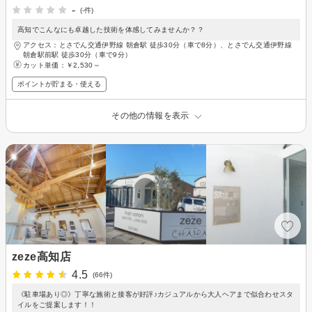
-
(-件)
高知でこんなにも卓越した技術を体感してみませんか？？
アクセス：とさでん交通伊野線 朝倉駅 徒歩30分（車で8分）、とさでん交通伊野線
朝倉駅前駅 徒歩30分（車で9分）
カット単価：
￥2,530～
ポイントが貯まる・使える
その他の情報を表示
zeze高知店
4.5
(66件)
《駐車場あり◎》丁寧な施術と接客が好評♪カジュアルから大人ヘアまで似合わせスタ
イルをご提案します！！