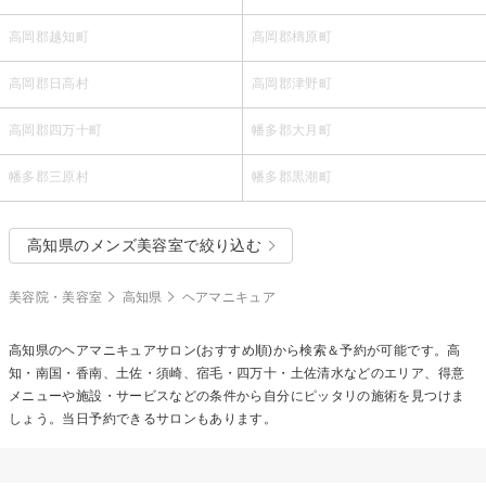
高岡郡越知町
高岡郡檮原町
高岡郡日高村
高岡郡津野町
高岡郡四万十町
幡多郡大月町
幡多郡三原村
幡多郡黒潮町
高知県のメンズ美容室で絞り込む
美容院・美容室
高知県
ヘアマニキュア
高知県の
ヘアマニキュア
サロン(おすすめ順)から検索＆予約が可能です。高
知・南国・香南、土佐・須崎、宿毛・四万十・土佐清水などのエリア、得意
メニューや施設・サービスなどの条件から自分にピッタリの施術を見つけま
しょう。当日予約できるサロンもあります。