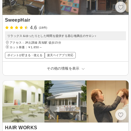
SweepHair
4.6
(18件)
リラックス＆ゆったりとした時間を提供する居心地満点のサロン♪
アクセス：JR土讃線 高知駅 徒歩15分
カット単価：
￥1,650～
ポイントが貯まる・使える
楽天ペイアプリ対応
その他の情報を表示
HAIR WORKS