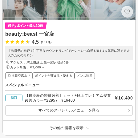
beauty:beast 一宮店
4.5
(161件)
【当日予約歓迎！】丁寧なカウンセリングでオシャレも白髪も楽しむ♪気軽に通える大
人のためのサロン
アクセス：JR土讃線 土佐一宮駅 徒歩5分
カット単価：
￥3,000～
◎ 本日空席あり
ポイントが貯まる・使える
メンズ歓迎
スペシャルメニュー
【最高級の髪質改善】カット+極上プレミアム髪質
￥16,400
初回
改善カラー¥22957→¥16400
すべてのスペシャルメニューを見る
その他の情報を表示