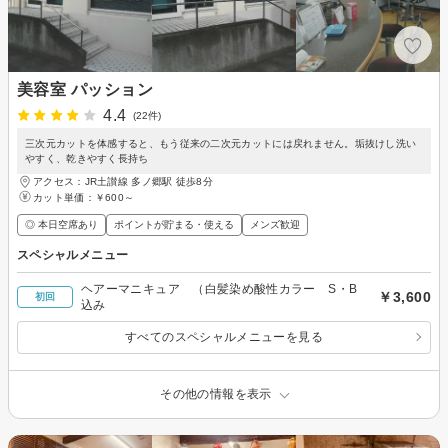
美容室 パッション
4.4
(22件)
三次元カットを体感すると、もう従来の二次元カットには戻れません。垢抜けし洗い
やすく、乾きやすく長持ち
アクセス：JR土讃線 多ノ郷駅 徒歩8分
カット単価：
￥600～
◎ 本日空席あり
ポイントが貯まる・使える
メンズ歓迎
スペシャルメニュー
ヘアーマニキュア （白髪染め酸性カラー S・B
￥3,600
初回
込み
すべてのスペシャルメニューを見る
その他の情報を表示