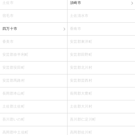
土佐市
須崎市
宿毛市
土佐清水市
四万十市
香南市
香美市
安芸郡東洋町
安芸郡奈半利町
安芸郡田野町
安芸郡安田町
安芸郡北川村
安芸郡馬路村
安芸郡芸西村
長岡郡本山町
長岡郡大豊町
土佐郡土佐町
土佐郡大川村
吾川郡いの町
吾川郡仁淀川町
高岡郡中土佐町
高岡郡佐川町