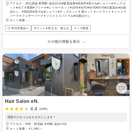
アクセス：JR土讃線 薊野駅 徒歩20分#髪質改善#高知市#高そね#ショート#キッズカ
ット#ボブ＃韓国#ブリーチ#レイヤーカット#20代#30代#40代#50代#白髪染め#白髪
ぼかし、#高知市#高そね#ショート#キッズカット＃眉カット＃ハイライト＃シャドウ
パーマ＃フェザーパーマ＃ツイストスパイラル#白髪ぼかし
カット単価：
-
◎ 本日空席あり
ポイントが貯まる・使える
メンズ歓迎
その他の情報を表示
Hair Salon eN.
4.4
(18件)
理想のスタイルをカタチにします！
アクセス：中村・宿毛線 中村駅 徒歩15分
カット単価：
￥1,980～