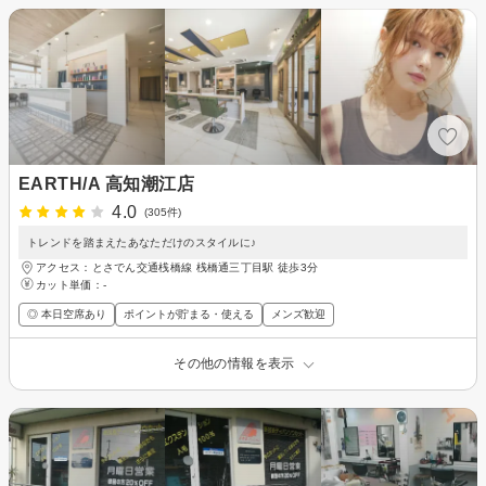
EARTH/A 高知潮江店
4.0
(305件)
トレンドを踏まえたあなただけのスタイルに♪
アクセス：とさでん交通桟橋線 桟橋通三丁目駅 徒歩3分
カット単価：
-
◎ 本日空席あり
ポイントが貯まる・使える
メンズ歓迎
その他の情報を表示