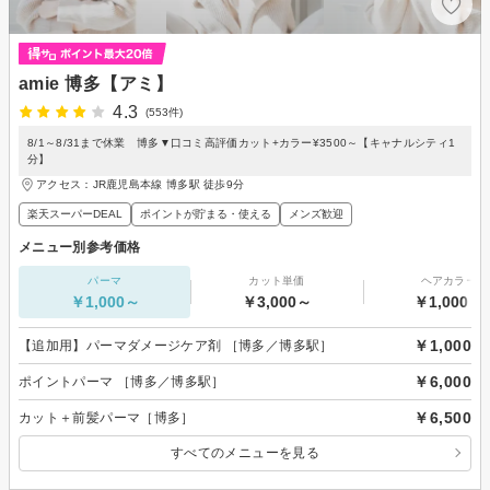
amie 博多【アミ】
4.3
(553件)
8/1～8/31まで休業 博多▼口コミ高評価カット+カラー¥3500～【キャナルシティ1
分】
アクセス：JR鹿児島本線 博多駅 徒歩9分
楽天スーパーDEAL
ポイントが貯まる・使える
メンズ歓迎
メニュー別参考価格
パーマ
カット単価
ヘアカラー
￥1,000～
￥3,000～
￥1,000～
￥1,000
【追加用】パーマダメージケア剤 ［博多／博多駅］
￥6,000
ポイントパーマ ［博多／博多駅］
￥6,500
カット＋前髪パーマ［博多］
すべてのメニューを見る