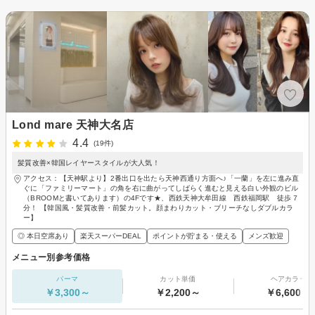
Lond mare 天神大名店
4.4
(19件)
髪質改善×韓国レイヤースタイルが大人気！
アクセス：【天神駅より】2番出口を出たら天神西通り方面へ♪「一蘭」を左に進み直
ぐに「ファミリーマート」の角を右に曲がってしばらく進むと見える白い外観のビル
（BROOMと書いてあります）の4Fです★、西鉄天神大牟田線 西鉄福岡駅 徒歩７
分！ 【韓国風・髪質改善・前髪カット。顔まわりカット・ブリーチなしダブルカラ
ー】
◎ 本日空席あり
楽天スーパーDEAL
ポイントが貯まる・使える
メンズ歓迎
メニュー別参考価格
パーマ
カット単価
ヘアカラー
￥3,300～
￥2,200～
￥6,600～