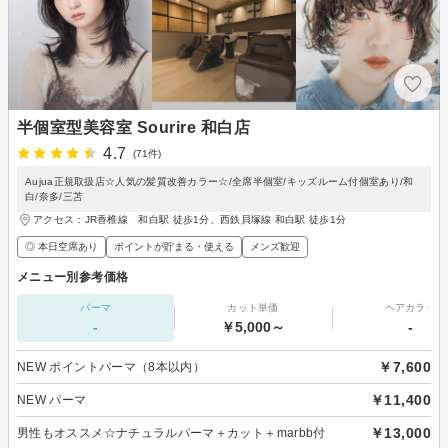
半個室型美容室 Sourire 和白店
4.7
(71件)
Aujua正規取扱店☆人気の髪質改善カラー☆/全席半個室/キッズルーム付個室あり/和
白/奈多/三苫
アクセス：JR香椎線 和白駅 徒歩1分、西鉄貝塚線 和白駅 徒歩1分
◎ 本日空席あり
ポイントが貯まる・使える
メンズ歓迎
メニュー別参考価格
パーマ
カット単価
ヘアカラー
-
￥5,000～
-
￥7,600
NEW ポイントパーマ（8本以内）
￥11,400
NEW パーマ
￥13,000
男性もオススメ☆ナチュラルパーマ＋カット＋marbb付