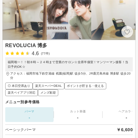
REVOLUCIA 博多
4.6
(77件)
福岡唯一！！朝８時～２４時まで営業のサロン☆全席半個室！マンツーマン接客！当
日予約OK☆
アクセス：福岡市地下鉄空港線 祇園(福岡)駅 徒歩5分、JR鹿児島本線 博多駅 徒歩20
分
◎ 本日空席あり
楽天スーパーDEAL
ポイントが貯まる・使える
楽天ペイアプリ対応
メンズ歓迎
メニュー別参考価格
パーマ
カット単価
ヘアカラー
-
-
-
￥6,600
ベーシックパーマ