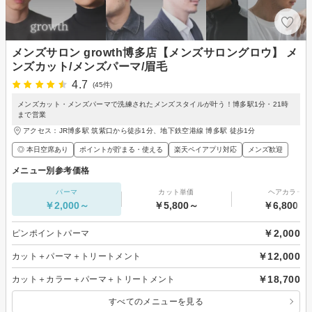
メンズサロン growth博多店【メンズサロングロウ】 メ
ンズカット/メンズパーマ/眉毛
4.7
(45件)
メンズカット・メンズパーマで洗練されたメンズスタイルが叶う！博多駅1分・21時
まで営業
アクセス：JR博多駅 筑紫口から徒歩1分、地下鉄空港線 博多駅 徒歩1分
◎ 本日空席あり
ポイントが貯まる・使える
楽天ペイアプリ対応
メンズ歓迎
メニュー別参考価格
パーマ
カット単価
ヘアカラー
￥2,000～
￥5,800～
￥6,800～
￥2,000
ピンポイントパーマ
￥12,000
カット＋パーマ＋トリートメント
￥18,700
カット＋カラー＋パーマ＋トリートメント
すべてのメニューを見る