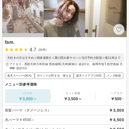
fam.
4.7
(30件)
犬好きの方おすすめ☆国体道路すぐ裏の隠れ家サロン☆当日予約大歓迎☆夜21時まで
アクセス：西鉄天神大牟田線 西鉄福岡(天神)駅南口 徒歩5分、福岡市地下鉄空港線 天
神駅 徒歩5分
楽天スーパーDEAL
ポイントが貯まる・使える
楽天ペイアプリ対応
メンズ歓迎
メニュー別参考価格
パーマ
カット単価
ヘアカラー
￥3,000～
￥3,500～
￥500～
￥3,000
前髪パーマ（ダメージレス）
￥4,500
水パーマ￥4500～