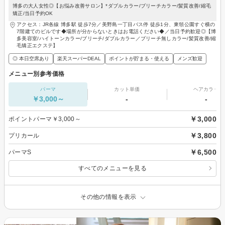
博多の大人女性◎【お悩み改善サロン】*ダブルカラー/ブリーチカラー/髪質改善/縮毛
矯正/当日予約OK
アクセス：JR各線 博多駅 徒歩7分／美野島一丁目バス停 徒歩1分、東領公園すぐ横の
7階建てのビルです◆場所が分からないときはお電話ください◆／当日予約歓迎◎【博
多美容室/ハイトーンカラー/ブリーチ/ダブルカラー／ブリーチ無しカラー/髪質改善/縮
毛矯正エクステ】
◎ 本日空席あり
楽天スーパーDEAL
ポイントが貯まる・使える
メンズ歓迎
メニュー別参考価格
パーマ
カット単価
ヘアカラー
￥3,000～
-
-
￥3,000
ポイントパーマ￥3,000～
￥3,800
プリカール
￥6,500
パーマS
すべてのメニューを見る
その他の情報を表示