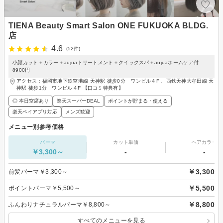
TIENA Beauty Smart Salon ONE FUKUOKA BLDG.
店
4.6
(52件)
小顔カット＋カラー＋aujuaトリートメント＋クイックスパ＋aujuaホームケア付
8900円
アクセス：福岡市地下鉄空港線 天神駅 徒歩0分 ワンビル４F 、西鉄天神大牟田線 天
神駅 徒歩1分 ワンビル４F 【口コミ特典有】
◎ 本日空席あり
楽天スーパーDEAL
ポイントが貯まる・使える
楽天ペイアプリ対応
メンズ歓迎
メニュー別参考価格
パーマ
カット単価
ヘアカラー
￥3,300～
-
-
￥3,300
前髪パーマ￥3,300～
￥5,500
ポイントパーマ￥5,500～
￥8,800
ふんわりナチュラルパーマ￥8,800～
すべてのメニューを見る