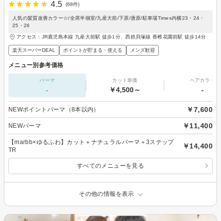
4.5
(68件)
人気の髪質改善カラー☆/全席半個室/九産大前/下原/唐原/駐車場Times内横23・24・
25・26
アクセス：JR鹿児島本線 九産大前駅 徒歩1分、西鉄貝塚線 香椎花園前駅 徒歩14分
楽天スーパーDEAL
ポイントが貯まる・使える
メンズ歓迎
メニュー別参考価格
パーマ
カット単価
ヘアカラー
-
￥4,500～
-
￥7,600
NEWポイントパーマ（8本以内）
￥11,400
NEWパーマ
【marbb×ゆるふわ】カット＋ナチュラルパーマ＋3ステップ
￥14,400
TR
すべてのメニューを見る
その他の情報を表示