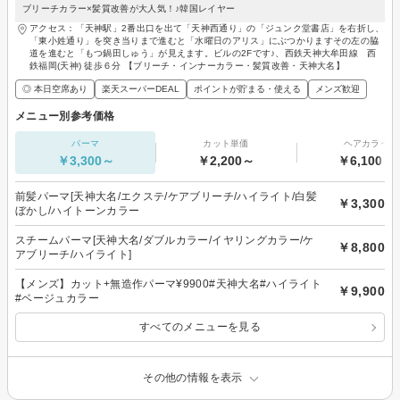
ブリーチカラー×髪質改善が大人気！♪韓国レイヤー
アクセス：「天神駅」2番出口を出て「天神西通り」の「ジュンク堂書店」を右折し、
「東小姓通り」を突き当りまで進むと「水曜日のアリス」にぶつかりますその左の脇
道を進むと「もつ鍋田しゅう」が見えます。ビルの2Fです♪、西鉄天神大牟田線 西
鉄福岡(天神) 徒歩６分 【ブリーチ・インナーカラー・髪質改善・天神大名】
◎ 本日空席あり
楽天スーパーDEAL
ポイントが貯まる・使える
メンズ歓迎
メニュー別参考価格
パーマ
カット単価
ヘアカラー
￥3,300～
￥2,200～
￥6,100～
前髪パーマ[天神大名/エクステ/ケアブリーチ/ハイライト/白髪
￥3,300
ぼかし/ハイトーンカラー
スチームパーマ[天神大名/ダブルカラー/イヤリングカラー/ケ
￥8,800
アブリーチ/ハイライト]
【メンズ】カット+無造作パーマ¥9900#天神大名#ハイライト
￥9,900
#ベージュカラー
すべてのメニューを見る
その他の情報を表示