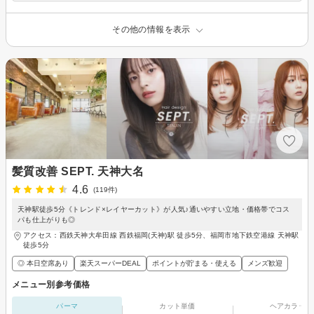
その他の情報を表示
髪質改善 SEPT. 天神大名
4.6
(119件)
天神駅徒歩5分《トレンド×レイヤーカット》が人気♪通いやすい立地・価格帯でコス
パも仕上がりも◎
アクセス：西鉄天神大牟田線 西鉄福岡(天神)駅 徒歩5分、福岡市地下鉄空港線 天神駅
徒歩5分
◎ 本日空席あり
楽天スーパーDEAL
ポイントが貯まる・使える
メンズ歓迎
メニュー別参考価格
パーマ
カット単価
ヘアカラー