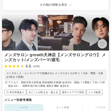
その他の情報を表示
メンズサロン growth天神店【メンズサロングロウ】 メ
ンズカット/メンズパーマ/眉毛
4.6
(12件)
メンズカット・メンズパーマで洗練されたメンズスタイルが叶う！大名・警固・今泉
(21時まで営業)
アクセス：西鉄天神大牟田線 西鉄福岡(天神)駅 徒歩8分（西鉄バス警固１丁目バス停
徒歩1分）、福岡市地下鉄七隈線 薬院大通駅 徒歩6分
◎ 本日空席あり
ポイントが貯まる・使える
楽天ペイアプリ対応
メンズ歓迎
メニュー別参考価格
パーマ
カット単価
ヘアカラー