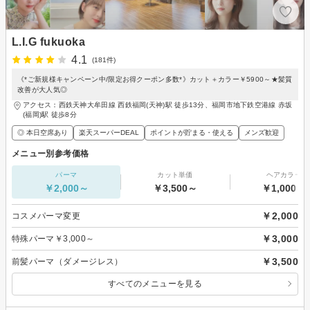
L.I.G fukuoka
4.1
(181件)
《*ご新規様キャンペーン中/限定お得クーポン多数*》カット＋カラー￥5900～★髪質
改善が大人気◎
アクセス：西鉄天神大牟田線 西鉄福岡(天神)駅 徒歩13分、福岡市地下鉄空港線 赤坂
(福岡)駅 徒歩8分
◎ 本日空席あり
楽天スーパーDEAL
ポイントが貯まる・使える
メンズ歓迎
メニュー別参考価格
パーマ
カット単価
ヘアカラー
￥2,000～
￥3,500～
￥1,000～
￥2,000
コスメパーマ変更
￥3,000
特殊パーマ￥3,000～
￥3,500
前髪パーマ（ダメージレス）
すべてのメニューを見る