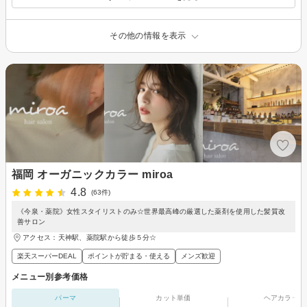
その他の情報を表示
福岡 オーガニックカラー miroa
4.8
(63件)
《今泉・薬院》女性スタイリストのみ☆世界最高峰の厳選した薬剤を使用した髪質改
善サロン
アクセス：天神駅、薬院駅から徒歩５分☆
楽天スーパーDEAL
ポイントが貯まる・使える
メンズ歓迎
メニュー別参考価格
パーマ
カット単価
ヘアカラー