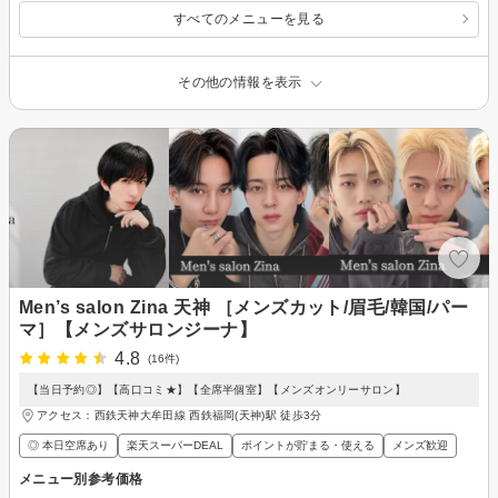
すべてのメニューを見る
その他の情報を表示
Men’s salon Zina 天神 ［メンズカット/眉毛/韓国/パー
マ］【メンズサロンジーナ】
4.8
(16件)
【当日予約◎】【高口コミ★】【全席半個室】【メンズオンリーサロン】
アクセス：西鉄天神大牟田線 西鉄福岡(天神)駅 徒歩3分
◎ 本日空席あり
楽天スーパーDEAL
ポイントが貯まる・使える
メンズ歓迎
メニュー別参考価格