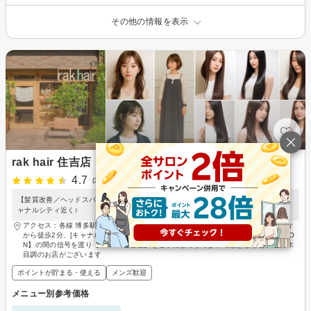
その他の情報を表示
rak hair 住吉店
4.7
(21件)
【髪質改善／ヘッドスパ】ゆったりくつろげる南欧風の全席半個室&美髪サロン☆キ
ャナルシティ近く♪
アクセス：各線 博多駅（博多口） 徒歩7分、櫛田神社前駅徒歩5分、キャナルシティ
から徒歩2分、[キャナルシティーイーストビルから]【パン屋フルフル】と【LAWSO
N】の間の信号を渡り【ＣoＣo壱番屋】を右手にまっすぐ歩いて頂きますと、左に木
目調のお店がございます
ポイントが貯まる・使える
メンズ歓迎
メニュー別参考価格