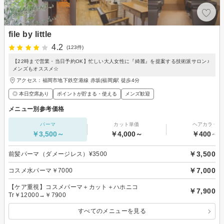
file by little
4.2
(123件)
【22時まで営業・当日予約OK】忙しい大人女性に『綺麗』を提案する技術派サロン♪
メンズもオススメ☆
アクセス：福岡市地下鉄空港線 赤坂(福岡)駅 徒歩4分
◎ 本日空席あり
ポイントが貯まる・使える
メンズ歓迎
メニュー別参考価格
パーマ
カット単価
ヘアカラー
￥3,500～
￥4,000～
￥400～
￥3,500
前髪パーマ（ダメージレス）¥3500
￥7,000
コスメ水パーマ￥7000
【ケア重視】コスメパーマ＋カット＋ハホニコ
￥7,900
Tr￥12000→￥7900
すべてのメニューを見る