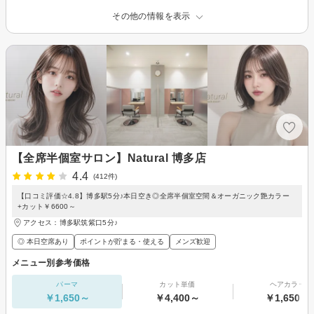
その他の情報を表示
【全席半個室サロン】Natural 博多店
4.4
(412件)
【口コミ評価☆4.8】博多駅5分♪本日空き◎全席半個室空間＆オーガニック艶カラー
+カット￥6600～
アクセス：博多駅筑紫口5分♪
◎ 本日空席あり
ポイントが貯まる・使える
メンズ歓迎
メニュー別参考価格
パーマ
カット単価
ヘアカラー
￥1,650～
￥4,400～
￥1,650～