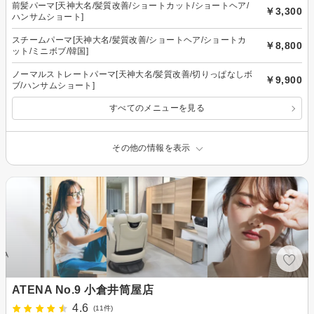
前髪パーマ[天神大名/髪質改善/ショートカット/ショートヘア/
￥3,300
ハンサムショート]
スチームパーマ[天神大名/髪質改善/ショートヘア/ショートカ
￥8,800
ット/ミニボブ/韓国]
ノーマルストレートパーマ[天神大名/髪質改善/切りっぱなしボ
￥9,900
ブ/ハンサムショート]
すべてのメニューを見る
その他の情報を表示
ATENA No.9 小倉井筒屋店
4.6
(11件)