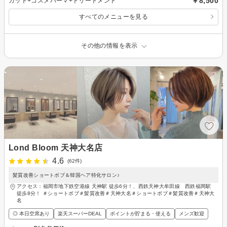
￥8,500
カット+コスメパーマ+トリートメント
すべてのメニューを見る
その他の情報を表示
Lond Bloom 天神大名店
4.6
(62件)
髪質改善ショートボブ＆韓国ヘア特化サロン♪
アクセス：福岡市地下鉄空港線 天神駅 徒歩6分！、西鉄天神大牟田線 西鉄福岡駅
徒歩8分！ ＃ショートボブ＃髪質改善＃天神大名＃ショートボブ＃髪質改善＃天神大
名
◎ 本日空席あり
楽天スーパーDEAL
ポイントが貯まる・使える
メンズ歓迎