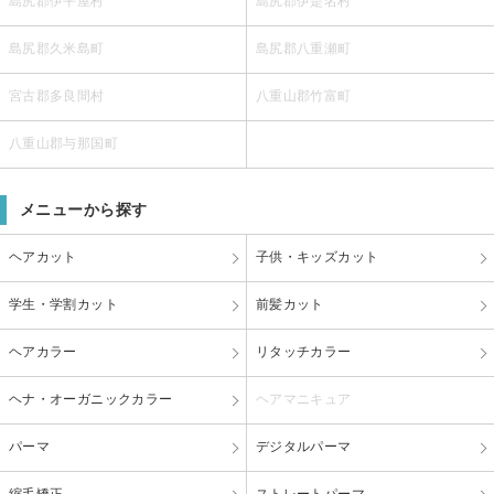
島尻郡伊平屋村
島尻郡伊是名村
島尻郡久米島町
島尻郡八重瀬町
宮古郡多良間村
八重山郡竹富町
八重山郡与那国町
メニューから探す
ヘアカット
子供・キッズカット
学生・学割カット
前髪カット
ヘアカラー
リタッチカラー
ヘナ・オーガニックカラー
ヘアマニキュア
パーマ
デジタルパーマ
縮毛矯正
ストレートパーマ