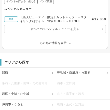
ポイントが貯まる・使える
メンズ歓迎
スペシャルメニュー
【楽天ビューティー限定】カット＋カラー＋スタ
￥17,800
全員
イリング剤オイル 通常￥18300→￥17800
すべてのスペシャルメニューを見る
その他の情報を表示
エリアから探す
那覇
豊見城・南風原・与那原
糸満・八重瀬・南城・その他南部
浦添・宜野湾
西原・中城・北中城
北谷・嘉手納・読谷
沖縄市・うるま
恩納・金武・宜野座