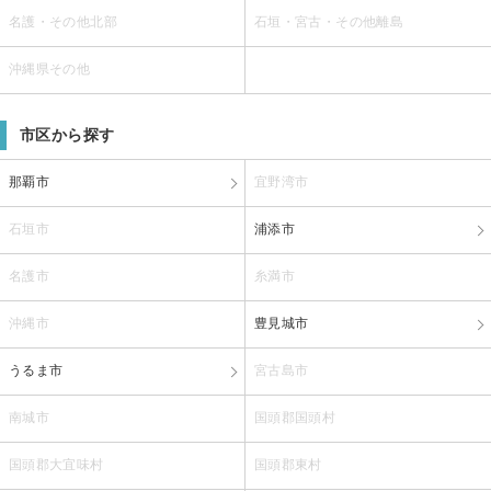
名護・その他北部
石垣・宮古・その他離島
沖縄県その他
市区から探す
那覇市
宜野湾市
石垣市
浦添市
名護市
糸満市
沖縄市
豊見城市
うるま市
宮古島市
南城市
国頭郡国頭村
国頭郡大宜味村
国頭郡東村