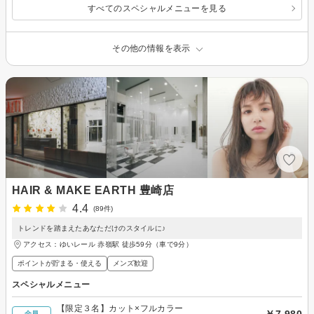
すべてのスペシャルメニューを見る
その他の情報を表示
HAIR & MAKE EARTH 豊崎店
4.4
(89件)
トレンドを踏まえたあなただけのスタイルに♪
アクセス：ゆいレール 赤嶺駅 徒歩59分（車で9分）
ポイントが貯まる・使える
メンズ歓迎
スペシャルメニュー
【限定３名】カット×フルカラー
￥7,980
全員