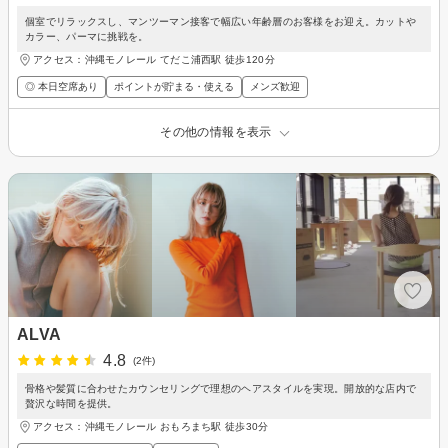
個室でリラックスし、マンツーマン接客で幅広い年齢層のお客様をお迎え。カットや
カラー、パーマに挑戦を。
アクセス：沖縄モノレール てだこ浦西駅 徒歩120分
◎ 本日空席あり
ポイントが貯まる・使える
メンズ歓迎
その他の情報を表示
ALVA
4.8
(2件)
骨格や髪質に合わせたカウンセリングで理想のヘアスタイルを実現。開放的な店内で
贅沢な時間を提供。
アクセス：沖縄モノレール おもろまち駅 徒歩30分