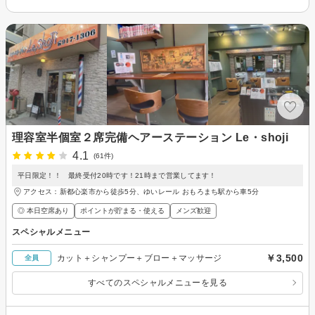
理容室半個室２席完備ヘアーステーション Le・shoji
4.1
(61件)
平日限定！！ 最終受付20時です！21時まで営業してます！
アクセス：新都心楽市から徒歩5分、ゆいレール おもろまち駅から車5分
◎ 本日空席あり
ポイントが貯まる・使える
メンズ歓迎
スペシャルメニュー
￥3,500
カット＋シャンプー＋ブロー＋マッサージ
全員
すべてのスペシャルメニューを見る