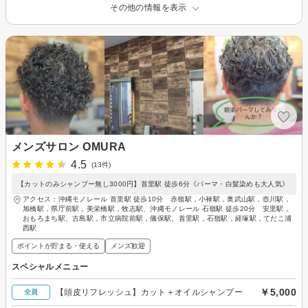
その他の情報を表示
メンズサロン OMURA
4.5
(13件)
【カットのみシャンプー無し3000円】首里駅 徒歩6分《パーマ・白髪染めも大人気》
アクセス：沖縄モノレール 首里駅 徒歩10分 赤嶺駅，小禄駅，奥武山駅，壺川駅，
旭橋駅，県庁前駅，美栄橋駅，牧志駅、沖縄モノレール 石嶺駅 徒歩20分 安里駅，
おもろまち駅、古島駅，市立病院前駅，儀保駅、首里駅，石嶺駅，経塚駅，てだこ浦
西駅
ポイントが貯まる・使える
メンズ歓迎
スペシャルメニュー
￥5,000
【頭皮リフレッシュ】カット＋オイルシャンプー
全員