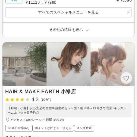
￥11120→￥7980
すべてのスペシャルメニューを見る
その他の情報を表示
HAIR & MAKE EARTH 小禄店
4.3
(104件)
【那覇・小禄】安心安全の全室半個室のセット面☆朝９時～19時まで営業♪キッズル
ームあり☆当日予約◎
アクセス：ゆいレール 小禄駅 徒歩1分
◎ 本日空席あり
ポイントが貯まる・使える
メンズ歓迎