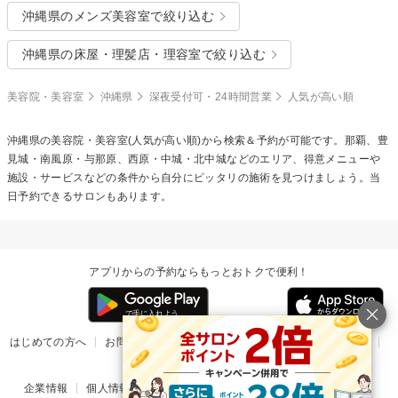
沖縄県のメンズ美容室で絞り込む
沖縄県の床屋・理髪店・理容室で絞り込む
美容院・美容室
沖縄県
深夜受付可・24時間営業
人気が高い順
沖縄県の美容院・美容室(人気が高い順)から検索＆予約が可能です。那覇、豊
見城・南風原・与那原、西原・中城・北中城などのエリア、得意メニューや
施設・サービスなどの条件から自分にピッタリの施術を見つけましょう。当
日予約できるサロンもあります。
アプリからの予約ならもっとおトクで便利！
はじめての方へ
お問い合わせ
ヘルプ
リリース情報
利用規約
掲載ご希望のサロン様
企業情報
個人情報保護方針
楽天のサービス一覧
アプリ一覧