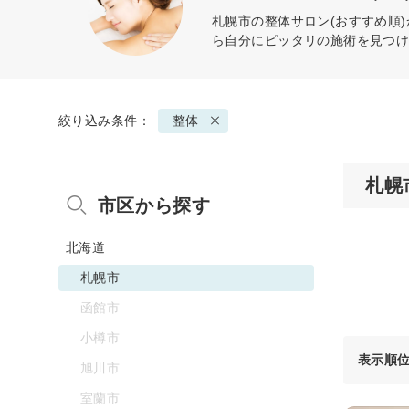
札幌市の
整体
サロン(おすすめ順
ら自分にピッタリの施術を見つ
絞り込み条件：
整体
札幌
市区から探す
北海道
札幌市
函館市
小樽市
表示順
旭川市
室蘭市