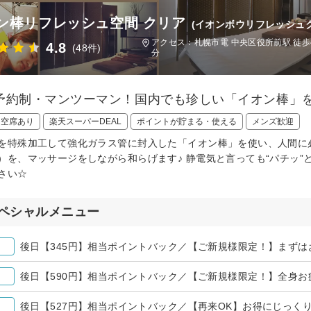
ン棒リフレッシュ空間 クリア
(イオンボウリフレッシュ
アクセス：札幌市電 中央区役所前駅 徒歩
4.8
(48件)
分
予約制・マンツーマン！国内でも珍しい「イオン棒」
日空席あり
楽天スーパーDEAL
ポイントが貯まる・使える
メンズ歓迎
を特殊加工して強化ガラス管に封入した「イオン棒」を使い、人間に
）を、マッサージをしながら和らげます♪ 静電気と言っても“パチッ
さい☆
ペシャルメニュー