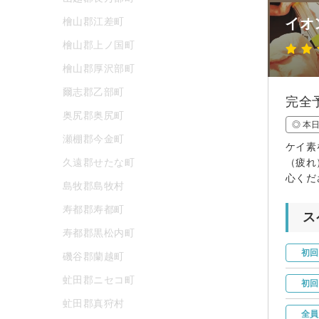
檜山郡江差町
イオ
檜山郡上ノ国町
檜山郡厚沢部町
爾志郡乙部町
完全
奥尻郡奥尻町
◎ 本
瀬棚郡今金町
ケイ素
久遠郡せたな町
（疲れ
心くだ
島牧郡島牧村
寿都郡寿都町
ス
寿都郡黒松内町
初回
磯谷郡蘭越町
虻田郡ニセコ町
初回
虻田郡真狩村
全員