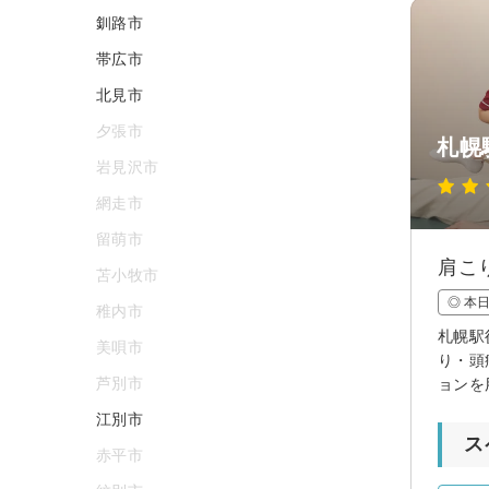
釧路市
帯広市
北見市
夕張市
札幌
岩見沢市
網走市
留萌市
肩こ
苫小牧市
◎ 本
稚内市
札幌駅
美唄市
り・頭
芦別市
ョンを
江別市
ス
赤平市