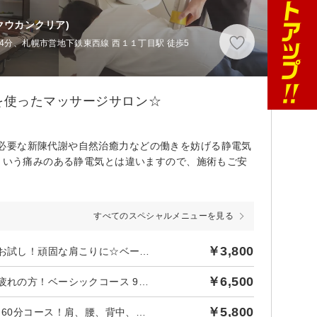
クウカンクリア)
4分、札幌市営地下鉄東西線 西１１丁目駅 徒歩5
を使ったマッサージサロン☆
必要な新陳代謝や自然治癒力などの働きを妨げる静電気
”という痛みのある静電気とは違いますので、施術もご安
すべてのスペシャルメニューを見る
￥3,800
後日【345円】相当ポイントバック／【ご新規様限定！】まずはお試し！頑固な肩こりに☆ベーシックコース 40分 5000円 ⇒ 3800円
￥6,500
後日【590円】相当ポイントバック／【ご新規様限定！】全身お疲れの方！ベーシックコース 90分 9000円 ⇒ 6500円★
￥5,800
後日【527円】相当ポイントバック／【再来OK】お得にじっくり60分コース！肩、腰、背中、足などの疲れにオススメです！