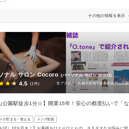
その他の情報を表示
ナル サロン Cocoro
(パーソナル サロン ココロ)
4.5
(1件)
アクセス：札幌市営地下鉄東西線 円山公園
山公園駅徒歩1分☆】開業15年！安心の都度払いで「
トが貯まる・使える
メンズ歓迎
お試し10％引き！】お客様おひとりひとりの、さまざまなお悩みに