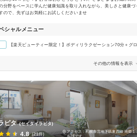
の分野をベースに学んだ健康知識を取り入れながら、美しさと健康づ
すので、先ずはお気軽にお試しくださいませ
ペシャルメニュー
【楽天ビューティー限定！】ボディリラクゼーション70分＋グロ
その他の情報を表示
ラピタ
(セイタイラピタ)
アクセス：札幌市営地下鉄東西線 南郷１
4.8
(21件)
ル2Fです。