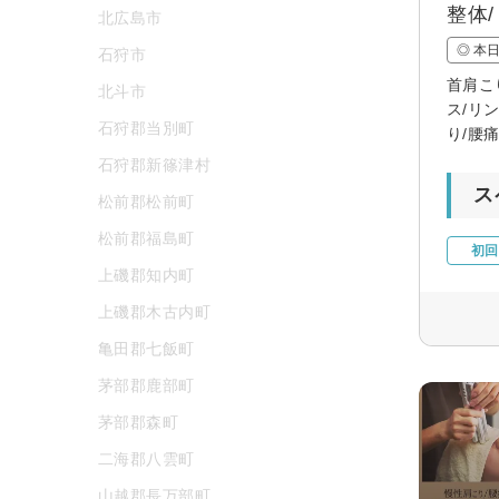
整体
北広島市
◎ 本
石狩市
首肩こ
北斗市
ス/リ
石狩郡当別町
り/腰
石狩郡新篠津村
ス
松前郡松前町
松前郡福島町
初回
上磯郡知内町
上磯郡木古内町
亀田郡七飯町
茅部郡鹿部町
茅部郡森町
二海郡八雲町
山越郡長万部町