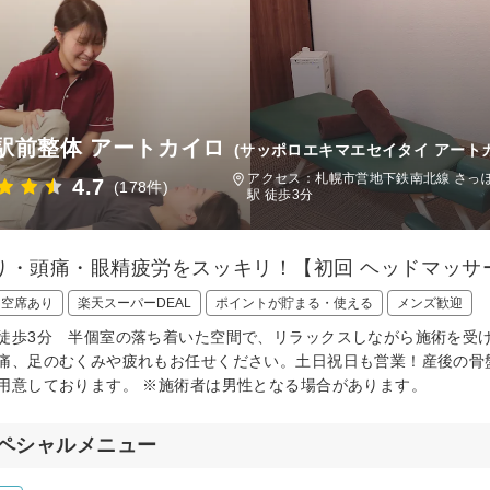
駅前整体 アートカイロ
(サッポロエキマエセイタイ アート
アクセス：札幌市営地下鉄南北線 さっぽろ
4.7
(178件)
駅 徒歩3分
り・頭痛・眼精疲労をスッキリ！【初回 ヘッドマッサージ
日空席あり
楽天スーパーDEAL
ポイントが貯まる・使える
メンズ歓迎
徒歩3分 半個室の落ち着いた空間で、リラックスしながら施術を受
痛、足のむくみや疲れもお任せください。土日祝日も営業！産後の骨
用意しております。 ※施術者は男性となる場合があります。
ペシャルメニュー