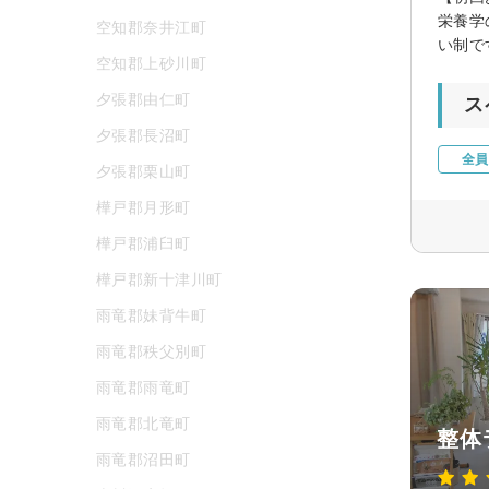
栄養学
空知郡奈井江町
い制で
空知郡上砂川町
夕張郡由仁町
ス
夕張郡長沼町
全員
夕張郡栗山町
樺戸郡月形町
樺戸郡浦臼町
樺戸郡新十津川町
雨竜郡妹背牛町
雨竜郡秩父別町
雨竜郡雨竜町
雨竜郡北竜町
整体
雨竜郡沼田町