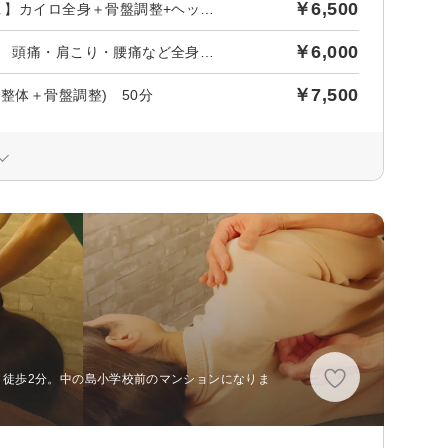
￥6,500
後日【590円】相当ポイントバック／初回限定 【当店人気No.１】カイロ全身＋骨盤調整+ヘッドor脚（50+25分）
￥6,000
後日【545円】相当ポイントバック／【初回限定】50分全身整体 頭痛・肩こり・腰痛など全身スッキリ！
￥7,500
整体＋骨盤調整) 50分
 徒歩2分。中の島小学校前のマンションになりま