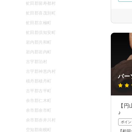
虻田郡留寿都村
虻田郡喜茂別町
虻田郡京極町
虻田郡倶知安町
岩内郡共和町
岩内郡岩内町
古宇郡泊村
古宇郡神恵内村
パーソ
積丹郡積丹町
古平郡古平町
余市郡仁木町
【円
余市郡余市町
♪
余市郡赤井川村
ポイン
空知郡南幌町
【初回