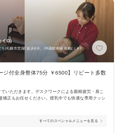
カイロ)
(札幌市営)駅 徒歩6分、JR函館本線 札幌(ＪＲ)
付全身整体75分 ￥6500】リピート多数
けていただきます。デスクワークによる眼精疲労・肩こ
盤矯正もお任せください。授乳中でも快適な専用クッシ
すべてのスペシャルメニューを見る