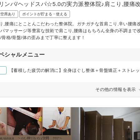
/リンパ/ヘッドスパ☆5.0の実力派整体院♪肩こり,腰痛改
日空席あり
ポイントが貯まる・使える
り,腰痛にとことんこだわった整体院。ガチガチな首肩こり,辛い腰痛改善
ンパマッサージ等豊富な技術で肩こり,腰痛はもちろん全身の不調まで
痛/骨格/骨盤/体の歪みまで丁寧に整えます！
ペシャルメニュー
【蓄積した疲労の解消に】全身ほぐし整体＋骨盤矯正＋ストレッチ1
その他の情報を表示