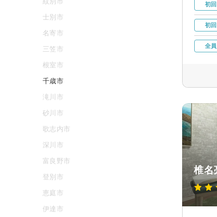
紋別市
初回
士別市
初回
名寄市
全員
三笠市
根室市
千歳市
滝川市
砂川市
歌志内市
深川市
富良野市
椎名
登別市
恵庭市
伊達市