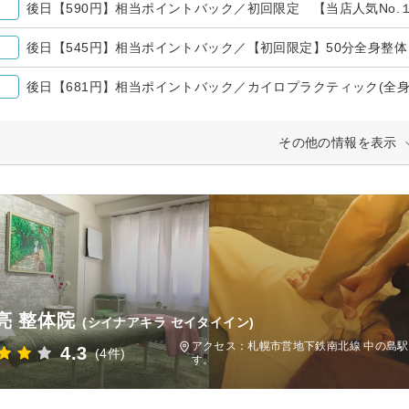
後日【681円】相当ポイントバック／カイロプラクティック(全身
その他の情報を表示
亮 整体院
(シイナアキラ セイタイイン)
アクセス：札幌市営地下鉄南北線 中の島駅
4.3
(4件)
す。