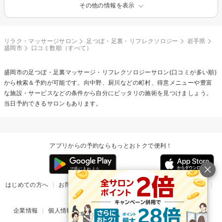
その他の情報を表示
リラク・マッサージサロン
足つぼ・足裏・リフレクソロジー
岩手県
盛岡市
口コミ数順（すべて）
盛岡市の
足つぼ・足裏マッサージ・リフレクソロジー
サロン(口コミが多い順)
から検索＆予約が可能です。向中野、厨川などの町村、得意メニューや豊富
な施設・サービスなどの条件から自分にピッタリの施術を見つけましょう。
当日予約できるサロンもあります。
アプリからの予約ならもっとおトクで便利！
はじめての方へ
お問い合わせ
ヘルプ
リリース情報
利用規約
掲載ご希望のサロン様
企業情報
個人情報保護方針
楽天のサービス一覧
アプリ一覧