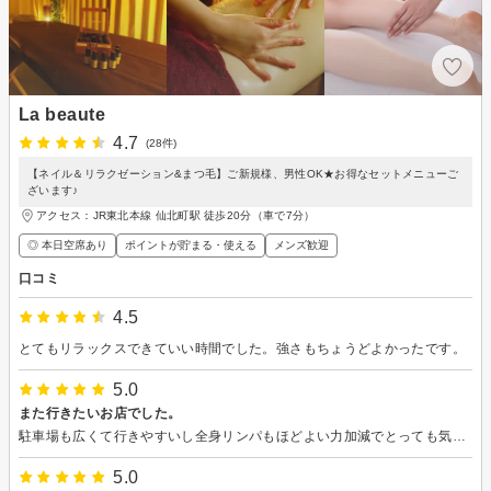
La beaute
4.7
(28件)
【ネイル＆リラクゼーション&まつ毛】ご新規様、男性OK★お得なセットメニューご
ざいます♪
アクセス：JR東北本線 仙北町駅 徒歩20分（車で7分）
◎ 本日空席あり
ポイントが貯まる・使える
メンズ歓迎
口コミ
4.5
とてもリラックスできていい時間でした。強さもちょうどよかったです。
5.0
また行きたいお店でした。
駐車場も広くて行きやすいし全身リンパもほどよい力加減でとっても気持ちよかったです。 なにより終わった後の全身のスッキリ感には感動しました！ また利用したいお店でした。 ありがとうございました。
5.0