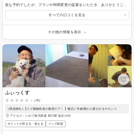
急な予約でしたが、プランや時間変更の提案をいただき、ありがとうございました。 コリもだいぶ楽になり、ありがとうございました。
すべての口コミを見る
その他の情報を表示
ふぃっくす
-
(-件)
⭐︎満員御礼⭐︎【スゴ腕施術者が徹底ケア！ 】幅広い年齢層から愛されるサロン☆
アクセス：いわて銀河鉄道 厨川駅 徒歩13分
ポイントが貯まる・使える
メンズ歓迎