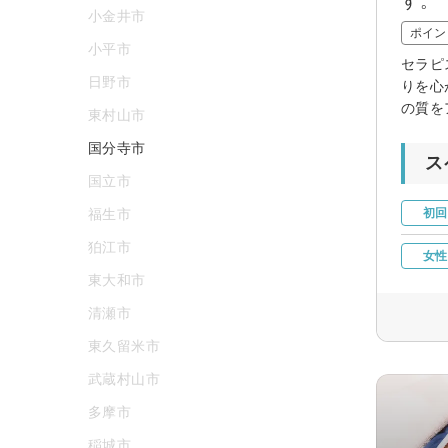
す。
小金井市
ポイン
小平市
セラピ
日野市
りを心
の質を
東村山市
国分寺市
ス
国立市
福生市
初回
狛江市
女性
東大和市
清瀬市
東久留米市
武蔵村山市
多摩市
稲城市