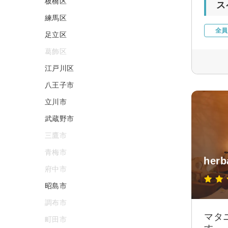
板橋区
ス
練馬区
全員
足立区
葛飾区
江戸川区
八王子市
立川市
武蔵野市
三鷹市
青梅市
herb
府中市
昭島市
調布市
マタ
町田市