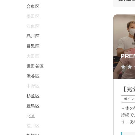
台東区
墨田区
江東区
品川区
目黒区
PRE
大田区
世田谷区
渋谷区
中野区
【完
杉並区
ポイン
豊島区
～体の
持続で
北区
う、あ
荒川区