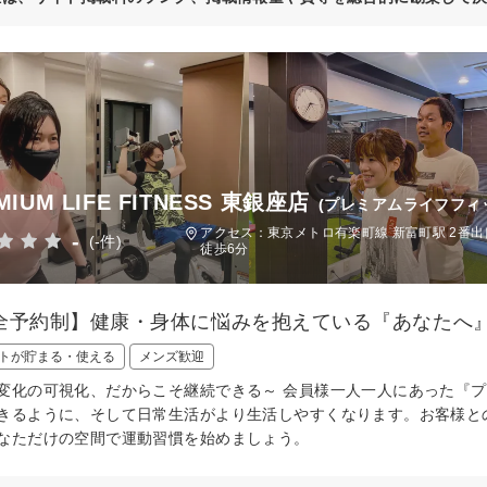
MIUM LIFE FITNESS 東銀座店
(プレミアムライフフィ
アクセス：東京メトロ有楽町線 新富町駅 2番出
-
(-件)
徒歩6分
全予約制】健康・身体に悩みを抱えている『あなたへ
トが貯まる・使える
メンズ歓迎
変化の可視化、だからこそ継続できる～ 会員様一人一人にあった『
きるように、そして日常生活がより生活しやすくなります。お客様と
なただけの空間で運動習慣を始めましょう。