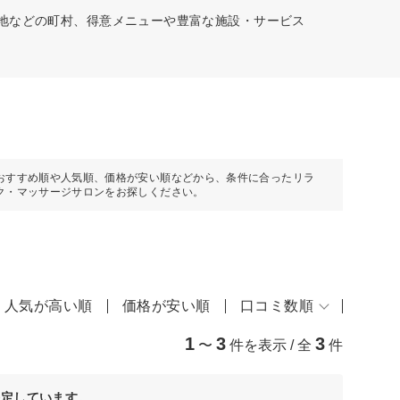
築地などの町村、得意メニューや豊富な施設・サービス
おすすめ順や人気順、価格が安い順などから、条件に合ったリラ
ク・マッサージサロンをお探しください。
人気が高い順
価格が安い順
口コミ数順
1
3
3
〜
件を表示 / 全
件
決定しています。