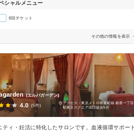
ペシャルメニュー
8回チケット
その他の情報を表示
agarden
(エルバガーデン)
アクセス：東京メトロ有楽町線 銀座一丁目
4.0
(5件)
駅東京スクエア出口徒歩5分
ニティ・妊活に特化したサロンです。血液循環サポー