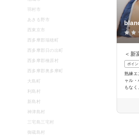
羽村市
あきる野市
bla
西東京市
西多摩郡瑞穂町
西多摩郡日の出町
＜新
西多摩郡檜原村
ポイン
西多摩郡奥多摩町
熟練エ
ャル・
大島町
もなく
利島村
新島村
神津島村
三宅島三宅村
御蔵島村