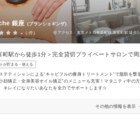
nche 銀座
(ブランシェギンザ)
-
(-件)
アクセス：東京メトロ有楽町線 新富町駅 徒歩1
富町駅から徒歩1分＞完全貸切プライベートサロンで
トが貯まる・使える
ステティシャンによる“キャビフルの痩身トリートメント”で脂肪を撃
小顔矯正・全身美容オイル矯正”のメニューも充実！マタニティ中の
、キレイになりたいあなたを全力でサポートします☆
その他の情報を表示