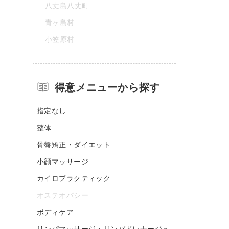
八丈島八丈町
青ヶ島村
小笠原村
得意メニューから探す
指定なし
整体
骨盤矯正・ダイエット
小顔マッサージ
カイロプラクティック
オステオパシー
ボディケア
リンパマッサージ・リンパドレナージュ