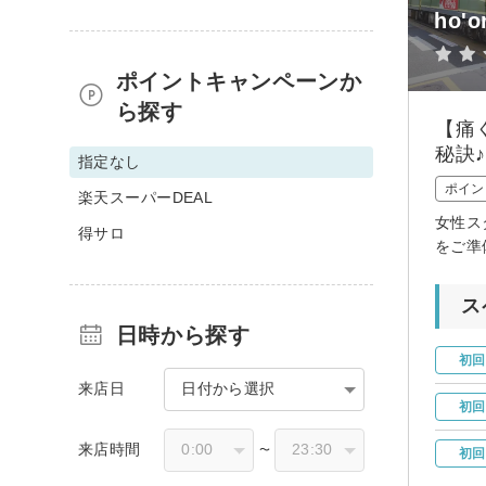
ho'
ポイントキャンペーンか
ら探す
【痛
秘訣♪
指定なし
ポイン
楽天スーパーDEAL
女性ス
得サロ
をご準
ス
日時から探す
初回
来店日
日付から選択
初回
来店時間
〜
初回