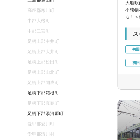
大船駅
不純物
高座郡寒川町
も！＜
中郡大磯町
中郡二宮町
ス
足柄上郡中井町
初回
足柄上郡大井町
足柄上郡松田町
初回
足柄上郡山北町
足柄上郡開成町
足柄下郡箱根町
足柄下郡真鶴町
足柄下郡湯河原町
愛甲郡愛川町
愛甲郡清川村