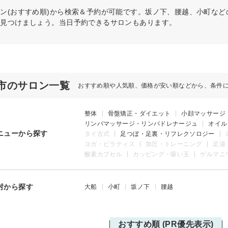
ン(おすすめ順)から検索＆予約が可能です。坂ノ下、腰越、小町な
を見つけましょう。当日予約できるサロンもあります。
市のサロン一覧
おすすめ順や人気順、価格が安い順などから、条件
整体
骨盤矯正・ダイエット
小顔マッサージ
リンパマッサージ・リンパドレナージュ
オイル
ニューから探す
タイ古式
足つぼ・足裏・リフレクソロジー
ヨガ・ピラティス
加圧・トレーニング
足湯
酸素カプセル
カッピング・吸い玉
ゲルマニ
村から探す
大船
小町
坂ノ下
腰越
おすすめ順 (PR優先表示)