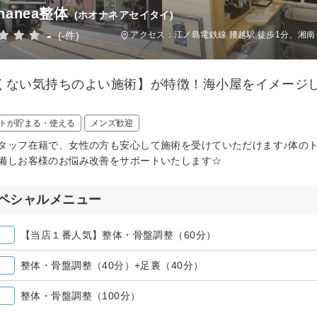
onanea整体
(ホオナネアセイタイ)
-
(-件)
アクセス：江ノ島電鉄線 腰越駅 徒歩1分、湘南
くない気持ちのよい施術】が特徴！海小屋をイメージ
トが貯まる・使える
メンズ歓迎
タッフ在籍で、女性の方も安心して施術を受けていただけます♪体の
備しお客様のお悩み改善をサポートいたします☆
ペシャルメニュー
【当店１番人気】整体・骨盤調整（60分）
整体・骨盤調整（40分）+足裏（40分）
整体・骨盤調整（100分）