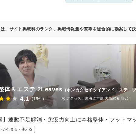
位は、サイト掲載料のランク、掲載情報量や質等を総合的に勘案して
体＆エステ 2Leaves
(ホンカクセイタイアンドエステ ツ
4.1
(19件)
アクセス：東海道本線 大船駅 徒歩3分
開】運動不足解消・免疫力向上に本格整体・フットマ
トが貯まる・使える