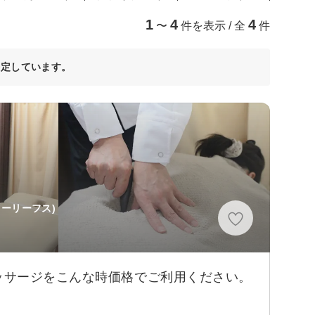
1
4
4
〜
件を表示 / 全
件
決定しています。
ーリーフス)
ッサージをこんな時価格でご利用ください。