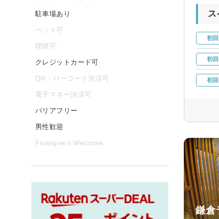
ス
駐車場あり
ペット可
初回
喫煙可
初回
クレジットカード可
QR・バーコード決済可
初回
電子マネー決済可
バリアフリー
男性歓迎
Foreigners Welcome
鎌倉