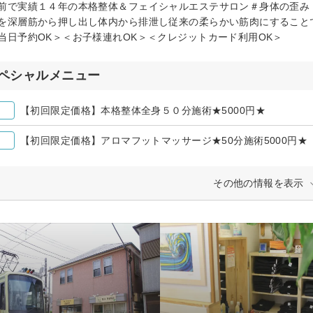
前で実績１４年の本格整体＆フェイシャルエステサロン＃身体の歪み
を深層筋から押し出し体内から排泄し従来の柔らかい筋肉にすること
当日予約OK＞＜お子様連れOK＞＜クレジットカード利用OK＞
ペシャルメニュー
【初回限定価格】本格整体全身５０分施術★5000円★
【初回限定価格】アロマフットマッサージ★50分施術5000円★
その他の情報を表示