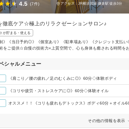
4.5
(7件)
アクセス：JR横須賀線 鎌倉駅 徒歩3分
を徹底ケア☆極上のリラクゼーションサロン♪
トが貯まる・使える
制》《当日予約◎》《個室あり》《駐車場あり》《クレジット支払い◎
術をご提供☆自慢の技術力×上質空間で、心も身体も癒される時間をお
ペシャルメニュー
《肩こり／腰の疲れ／足のむくみに◎》60分◇体験ボディ
《コリや疲労・ストレスケアに◎》60分◇体験オイル
オススメ！！《コリも疲れもデトックス》ボディ60分＋オイル6
その他の情報を表示