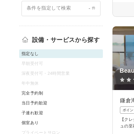
-
条件を指定して検索
件
設備・サービスから探す
指定なし
早朝受付可
Beau
深夜受付可・24時間営業
年中無休
完全予約制
鎌倉
当日予約歓迎
ポイン
子連れ歓迎
【クレ
個室あり
ュの至
プライベートサロン