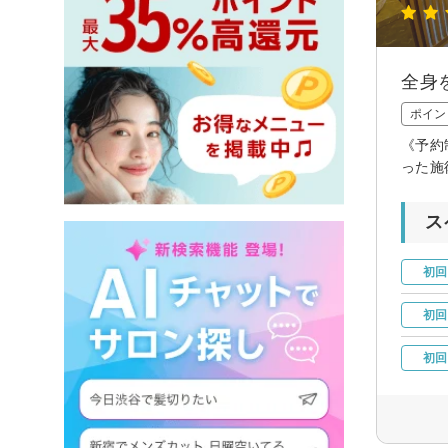
全身
ポイン
《予約
った施
ス
初回
初回
初回