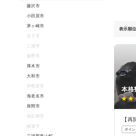
藤沢市
小田原市
茅ヶ崎市
表示順
逗子市
三浦市
秦野市
厚木市
大和市
伊勢原市
本格整
海老名市
座間市
南足柄市
【再
綾瀬市
ポイン
三浦郡葉山町