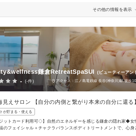
その他の情報を表示
ty&wellness鎌倉RetreatSpaSUI
(ビューティーアン
-
(-件)
アクセス：江ノ島電鉄線 長谷(神奈川)駅 徒歩1
海見えサロン 【自分の内側と繋がり本来の自分に還る
トが貯まる・使える
ジットカード利用可◇】自然のエネルギーを感じる鎌倉の隠れ家◆女性
福のフェイシャル＋チャクラバランスボディトリートメントで、心身