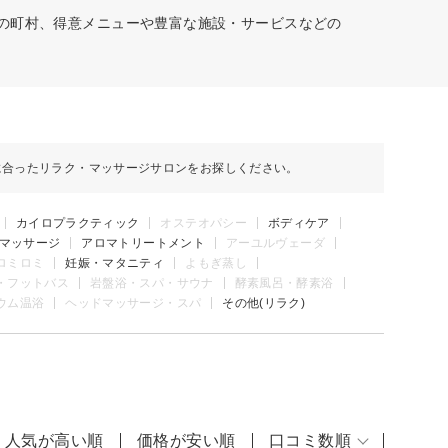
どの町村、得意メニューや豊富な施設・サービスなどの
に合ったリラク・マッサージサロンをお探しください。
カイロプラクティック
オステオパシー
ボディケア
マッサージ
アロマトリートメント
アーユルヴェーダ
ロミロミ
妊娠・マタニティ
よもぎ蒸し
・フットバス
岩盤浴・スパ・サウナ
酵素風呂・酵素浴
ウム温浴
ヘッドマッサージ・スパ
その他(リラク)
人気が高い順
価格が安い順
口コミ数順