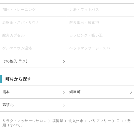
加圧・トレーニング
足湯・フットバス
岩盤浴・スパ・サウナ
酵素風呂・酵素浴
酸素カプセル
カッピング・吸い玉
ゲルマニウム温浴
ヘッドマッサージ・スパ
その他(リラク)
町村から探す
熊本
紺屋町
高須北
リラク・マッサージサロン
福岡県
北九州市
バリアフリー
口コミ数
順（すべて）