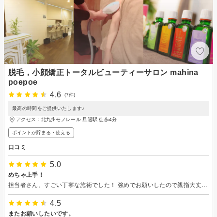
脱毛，小顔矯正トータルビューティーサロン mahina
poepoe
4.6
(7件)
最高の時間をご提供いたします♪
アクセス：北九州モノレール 旦過駅 徒歩4分
ポイントが貯まる・使える
口コミ
5.0
めちゃ上手！
担当者さん、すごい丁寧な施術でした！ 強めでお願いしたので親指大丈夫かなぁと 心配になるぐらいでした。 次回も綾野さんを指名しようと思います ありがとうございましたm(_ _)m
4.5
またお願いしたいです。