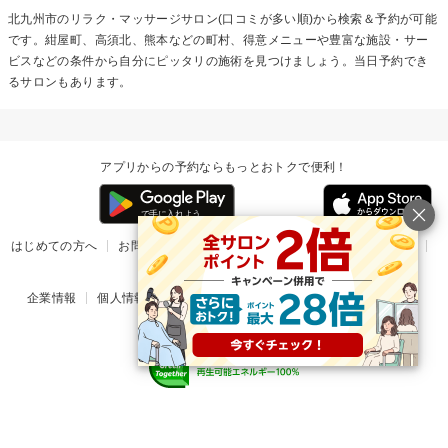
北九州市のリラク・マッサージサロン(口コミが多い順)から検索＆予約が可能
です。紺屋町、高須北、熊本などの町村、得意メニューや豊富な施設・サー
ビスなどの条件から自分にピッタリの施術を見つけましょう。当日予約でき
るサロンもあります。
アプリからの予約ならもっとおトクで便利！
はじめての方へ
お問い合わせ
ヘルプ
リリース情報
利用規約
掲載ご希望のサロン様
企業情報
個人情報保護方針
楽天のサービス一覧
アプリ一覧
© Rakuten Group, Inc.