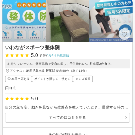
いわながスポーツ整体院
5.0
(1件)
6月4日掲載開始
心身リフレッシュ。個室完備で安心の癒し、子供連れOK。駐車場2台有り。
アクセス：JR鹿児島本線 折尾駅 徒歩58分（車で13分）
◎ 本日空席あり
ポイントが貯まる・使える
メンズ歓迎
口コミ
5.0
自分の立ち姿、動きを見ながら改善点を教えていただき、運動する時のアドバイスもいただきました。 また、不具合でLINE登録ができなかったのですが、すぐに代替案もいただき、スムーズに施術に入ることができました。 これからも通いたいと思える満足できる環境雰囲気、施術でした。これからもよろしくお願いします！
すべての口コミを見る
その他の情報を表示