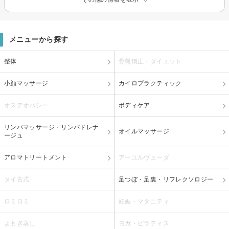
メニューから探す
整体
骨盤矯正・ダイエット
小顔マッサージ
カイロプラクティック
オステオパシー
ボディケア
リンパマッサージ・リンパドレナ
オイルマッサージ
ージュ
アロマトリートメント
アーユルヴェーダ
タイ古式
足つぼ・足裏・リフレクソロジー
ロミロミ
妊娠・マタニティ
よもぎ蒸し
ヨガ・ピラティス