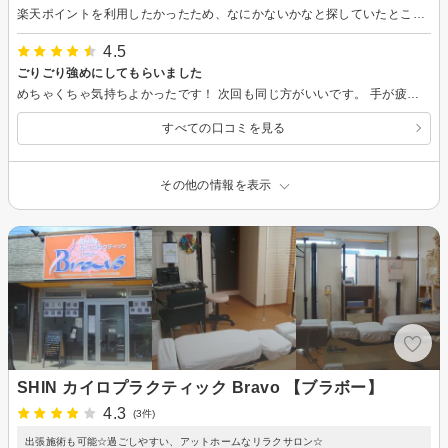
楽天ポイントを利用したかったため、なにかないかなと探していたところ、小倉出張で夕方まで時間がありタイミングもよく初来店で予約しました。 日頃ずっと座り仕事で動かず、体がこわばっているのですが、とても気持ち良くリンパを流してくださいました。新人の方ということだったのですが、とても良かったです。出張タイミングがあったときは、またぜひお願いしたいです。
4.5
ごりごり強めにしてもらいました
めちゃくちゃ気持ちよかったです！ 次回も同じ方がいいです。 手が疲れたと思いますが大丈夫でしたか？ ありがとうございました(^人^)
すべての口コミを見る
その他の情報を表示
SHIN カイロプラクティック Bravo 【ブラボー】
4.3
(3件)
出張施術も可能☆過ごしやすい、アットホームなリラクサロン☆