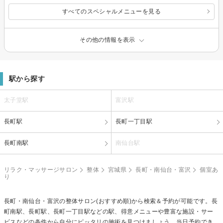
すべてのスペシャルメニューを見る
その他の情報を表示
駅から探す
太子堂駅
富沢駅
長町駅
長町一丁目駅
長町南駅
南仙台駅
リラク・マッサージサロン
整体
宮城県
長町・南仙台・富沢
個室あ
り
長町・南仙台・富沢の
整体
サロン(おすすめ順)から検索＆予約が可能です。長
町南駅、長町駅、長町一丁目駅などの駅、得意メニューや豊富な施設・サー
ビスなどの条件から自分にピッタリの施術を見つけましょう。当日予約でき