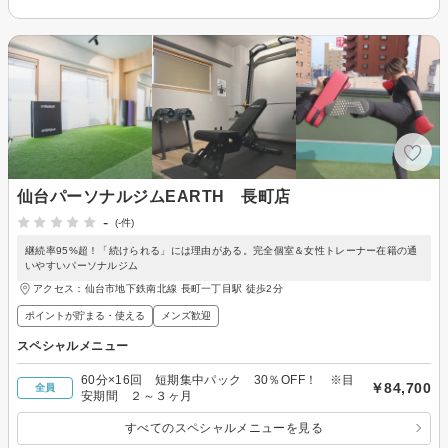
仙台パーソナルジムEARTH 長町店
-
(-件)
継続率95%超！「続けられる」には理由がある。完全個室＆女性トレーナー在籍の通
いやすいパーソナルジム
アクセス：仙台市地下鉄南北線 長町一丁目駅 徒歩2分
ポイントが貯まる・使える
メンズ歓迎
スペシャルメニュー
60分×16回 短期集中パック 30％OFF！ ※目
￥84,700
全員
安期間 ２～３ヶ月
すべてのスペシャルメニューを見る