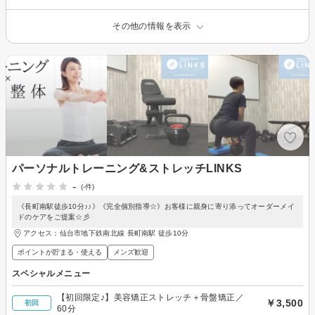
その他の情報を表示
パーソナルトレーニング&ストレッチLINKS
-
(-件)
《長町南駅徒歩10分♪♪》《完全個別指導☆》お客様に親身に寄り添ってオーダーメイ
ドのケアをご提案☆彡
アクセス：仙台市地下鉄南北線 長町南駅 徒歩10分
ポイントが貯まる・使える
メンズ歓迎
スペシャルメニュー
【初回限定♪】美容矯正ストレッチ＋骨盤矯正／
￥3,500
初回
60分