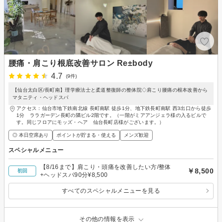
腰痛・肩こり根底改善サロン Re±body
4.7
(9件)
【仙台太白区/長町南】理学療法士と柔道整復師の整体院◇肩こり腰痛の根本改善から
マタニティ・ヘッドスパ
アクセス：仙台市地下鉄南北線 長町南駅 徒歩1分、地下鉄長町南駅 西3出口から徒歩
1分 ララガーデン長町の隣ビル2階です。（一階がミアアンジェラ様の入るビルで
す。同じフロアにモッズ・へア 仙台長町店様がございます。）
◎ 本日空席あり
ポイントが貯まる・使える
メンズ歓迎
スペシャルメニュー
【8/16まで】肩こり・頭痛を改善したい方/整体
￥8,500
初回
+ヘッドスパ90分¥8,500
すべてのスペシャルメニューを見る
その他の情報を表示