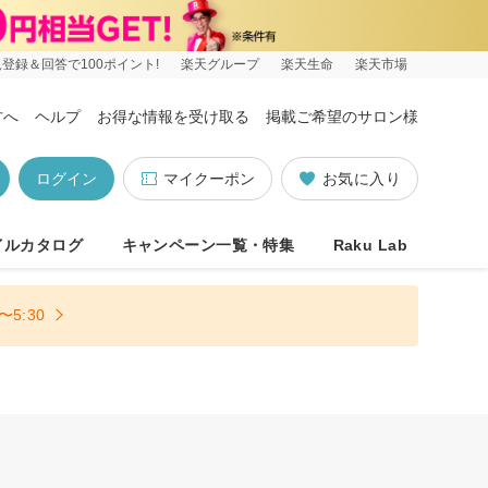
登録＆回答で100ポイント!
楽天グループ
楽天生命
楽天市場
方へ
ヘルプ
お得な情報を受け取る
掲載ご希望のサロン様
ログイン
マイクーポン
お気に入り
イルカタログ
キャンペーン一覧・特集
Raku Lab
5:30