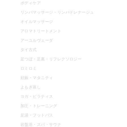
ボディケア
リンパマッサージ・リンパドレナージュ
オイルマッサージ
アロマトリートメント
アーユルヴェーダ
タイ古式
足つぼ・足裏・リフレクソロジー
ロミロミ
妊娠・マタニティ
よもぎ蒸し
ヨガ・ピラティス
加圧・トレーニング
足湯・フットバス
岩盤浴・スパ・サウナ