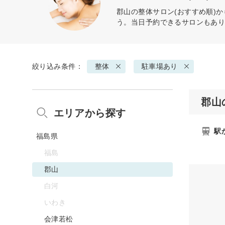
郡山の
整体
サロン(おすすめ順)
う。当日予約できるサロンもあ
絞り込み条件：
整体
駐車場あり
郡山
エリアから探す
駅
福島県
福島
郡山
白河
いわき
会津若松