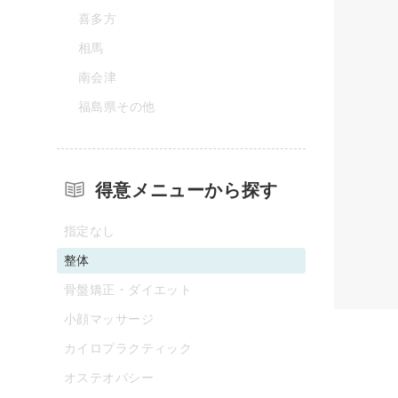
喜多方
相馬
南会津
福島県その他
得意メニューから探す
指定なし
整体
骨盤矯正・ダイエット
小顔マッサージ
カイロプラクティック
オステオパシー