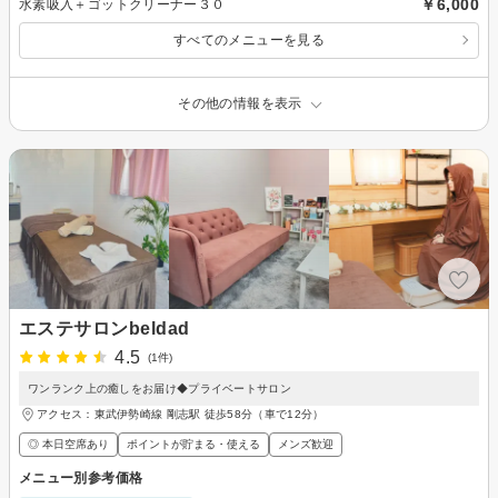
￥6,000
水素吸入＋ゴットクリーナー３０
すべてのメニューを見る
その他の情報を表示
エステサロンbeldad
4.5
(1件)
ワンランク上の癒しをお届け◆プライベートサロン
アクセス：東武伊勢崎線 剛志駅 徒歩58分（車で12分）
◎ 本日空席あり
ポイントが貯まる・使える
メンズ歓迎
メニュー別参考価格