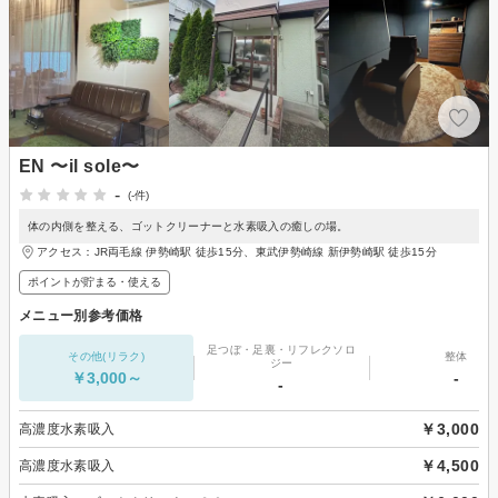
EN 〜il sole〜
-
(-件)
体の内側を整える、ゴットクリーナーと水素吸入の癒しの場。
アクセス：JR両毛線 伊勢崎駅 徒歩15分、東武伊勢崎線 新伊勢崎駅 徒歩15分
ポイントが貯まる・使える
メニュー別参考価格
足つぼ・足裏・リフレクソロ
その他(リラク)
整体
ジー
￥3,000～
-
-
￥3,000
高濃度水素吸入
￥4,500
高濃度水素吸入