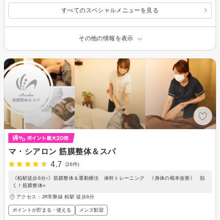
すべてのスペシャルメニューを見る
その他の情報を表示
マ・シアロン 筋膜整体＆スパ
4.7
(26件)
《柏駅徒歩6分♪》筋膜整体＆運動療法 体幹トレーニング 《身体の根本改善》 効
く！筋膜整体⭐︎
アクセス：JR常磐線 柏駅 徒歩6分
ポイントが貯まる・使える
メンズ歓迎