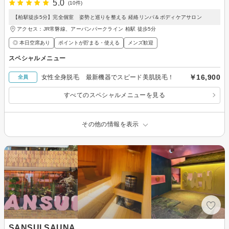
5.0
(10件)
【柏駅徒歩5分】完全個室 姿勢と巡りを整える 経絡リンパ＆ボディケアサロン
アクセス：JR常磐線、アーバンパークライン 柏駅 徒歩5分
◎ 本日空席あり
ポイントが貯まる・使える
メンズ歓迎
スペシャルメニュー
￥16,900
女性全身脱毛 最新機器でスピード美肌脱毛！
全員
すべてのスペシャルメニューを見る
その他の情報を表示
SANSUI SAUNA