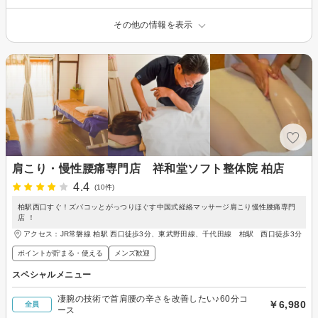
その他の情報を表示
肩こり・慢性腰痛専門店 祥和堂ソフト整体院 柏店
4.4
(10件)
柏駅西口すぐ！ズバコッとがっつりほぐす中国式経絡マッサージ肩こり慢性腰痛専門
店 ！
アクセス：JR常磐線 柏駅 西口徒歩3分、東武野田線、千代田線 柏駅 西口徒歩3分
ポイントが貯まる・使える
メンズ歓迎
スペシャルメニュー
凄腕の技術で首肩腰の辛さを改善したい♪60分コ
￥6,980
全員
ース