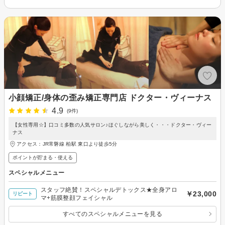
小顔矯正/身体の歪み矯正専門店 ドクター・ヴィーナス
4.9
(9件)
【女性専用☆】口コミ多数の人気サロン♪ほぐしながら美しく・・・ドクター・ヴィー
ナス
アクセス：JR常磐線 柏駅 東口より徒歩5分
ポイントが貯まる・使える
スペシャルメニュー
スタッフ絶賛！スペシャルデトックス★全身アロ
￥23,000
リピート
マ+筋膜整顔フェイシャル
すべてのスペシャルメニューを見る