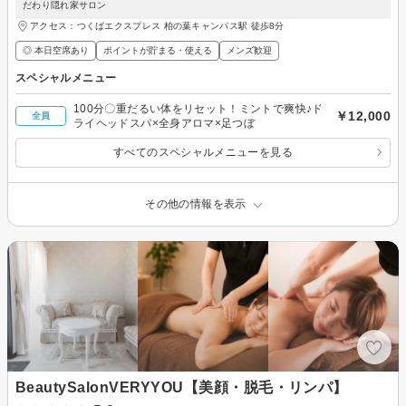
だわり隠れ家サロン
アクセス：つくばエクスプレス 柏の葉キャンパス駅 徒歩8分
◎ 本日空席あり
ポイントが貯まる・使える
メンズ歓迎
スペシャルメニュー
100分〇重だるい体をリセット！ミントで爽快♪ド
￥12,000
全員
ライヘッドスパ×全身アロマ×足つぼ
すべてのスペシャルメニューを見る
その他の情報を表示
BeautySalonVERYYOU【美顔・脱毛・リンパ】