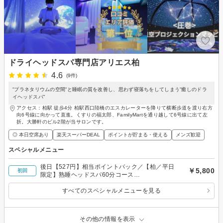
ドライヘッドスパ専門店アリエス柏
4.6
(9件)
”プラネタリウムの空間”と睡眠の質を改善し、思わず寝落ちをしてしまう”癒しのドラ
イヘッドスパ”
アクセス：柏駅 徒歩4分 柏駅西口陸橋のエスカレーターを降りて横断歩道を渡り右方
向6号線に向かって直進。くすりの福太郎、FamilyMartを通り越して6号線に出て左
折。大勝軒のビル2階が当サロンです。
◎ 本日空席あり
楽天スーパーDEAL
ポイントが貯まる・使える
メンズ歓迎
スペシャルメニュー
後日【527円】相当ポイントバック／【柏／平日
￥5,800
初回
限定】熟睡ヘッドスパ60分コース
￥7,700→￥5,800
すべてのスペシャルメニューを見る
その他の情報を表示