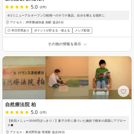
5.0
(2件)
4/1リニューアルオープン◎柏唯一のサウナ施設。自分を整える場所に
アクセス：JR常磐線快速 柏駅 徒歩5分
◎ 本日空席あり
ポイントが貯まる・使える
メンズ歓迎
その他の情報を表示
自然療法院 柏
5.0
(1件)
【初回メニュー2000円ぽっきり！】量子力学に基づいた施術で根本の原因にアプロー
チ◆
アクセス：東武野田線 増尾駅 徒歩28分