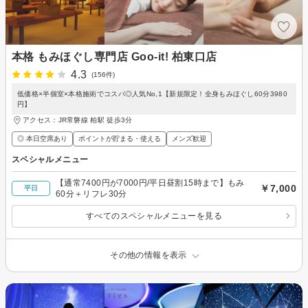
本格 もみほぐし専門店 Goo-it! 柏東口店
4.3
(156件)
低価格×半個室×本格施術でコスパ◎人気No,1【新規限定！全身もみほぐし60分3980
円】
アクセス：JR常磐線 柏駅 徒歩3分
◎ 本日空席あり
ポイントが貯まる・使える
メンズ歓迎
スペシャルメニュー
【通常7400円が7000円/平日昼割15時まで】もみ
￥7,000
平日
60分＋リフレ30分
すべてのスペシャルメニューを見る
その他の情報を表示