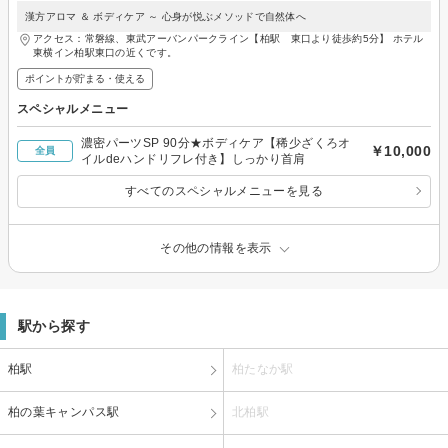
漢方アロマ ＆ ボディケア ～ 心身が悦ぶメソッドで自然体へ
アクセス：常磐線、東武アーバンパークライン【柏駅 東口より徒歩約5分】 ホテル
東横イン柏駅東口の近くです。
ポイントが貯まる・使える
スペシャルメニュー
濃密パーツSP 90分★ボディケア【稀少ざくろオ
￥10,000
全員
イルdeハンドリフレ付き】しっかり首肩
すべてのスペシャルメニューを見る
その他の情報を表示
駅から探す
柏駅
柏たなか駅
柏の葉キャンパス駅
北柏駅