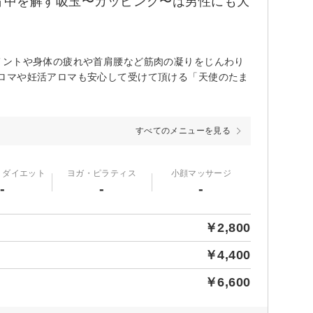
背中を解す吸玉〜カッピング〜は男性にも大
メントや身体の疲れや首肩腰など筋肉の凝りをじんわり
ロマや妊活アロマも安心して受けて頂ける「天使のたま
すべてのメニューを見る
・ダイエット
ヨガ・ピラティス
小顔マッサージ
-
-
-
￥2,800
￥4,400
￥6,600