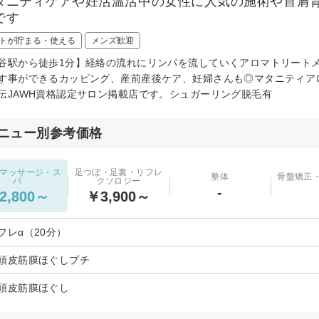
タニティケアや妊活温活中の女性に人気の施術や首肩
です
トが貯まる・使える
メンズ歓迎
谷駅から徒歩1分】経絡の流れにリンパを流していくアロマトリート
す事ができるカッピング、産前産後ケア、妊婦さんも◎マタニティア
伝JAWH資格認定サロン掲載店です。シュガーリング脱毛有
ニュー別参考価格
マッサージ・ス
足つぼ・足裏・リフレ
整体
骨盤矯正
パ
クソロジー
-
2,800～
￥3,900～
フレα（20分）
頭皮筋膜ほぐしプチ
頭皮筋膜ほぐし