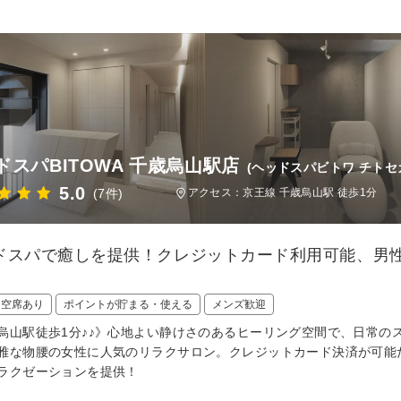
ドスパBITOWA 千歳烏山駅店
(ヘッドスパビトワ チトセ
5.0
(7件)
アクセス：京王線 千歳烏山駅 徒歩1分
ドスパで癒しを提供！クレジットカード利用可能、男
日空席あり
ポイントが貯まる・使える
メンズ歓迎
烏山駅徒歩1分♪♪》心地よい静けさのあるヒーリング空間で、日常の
雅な物腰の女性に人気のリラクサロン。クレジットカード決済が可能
ラクゼーションを提供！