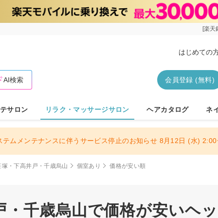
[楽天
はじめての
AI検索
会員登録 (無料)
テサロン
リラク・マッサージサロン
ヘアカタログ
ネ
ステムメンテナンスに伴うサービス停止のお知らせ 8月12日 (水) 2:00〜
笹塚・下高井戸・千歳烏山
個室あり
価格が安い順
戸・千歳烏山で価格が安いヘ