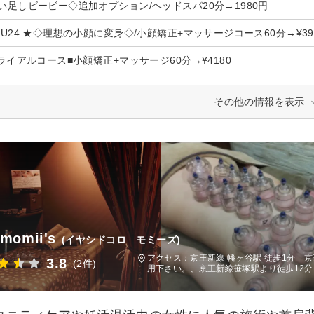
い足しビービー◇追加オプション/ヘッドスパ20分→1980円
割U24 ★◇理想の小顔に変身◇/小顔矯正+マッサージコース60分→¥39
トライアルコース■小顔矯正+マッサージ60分→¥4180
その他の情報を表示
momii's
(イヤシドコロ モミーズ)
アクセス：京王新線 幡ヶ谷駅 徒歩1分 
3.8
(2件)
用下さい。、京王新線笹塚駅より徒歩12分