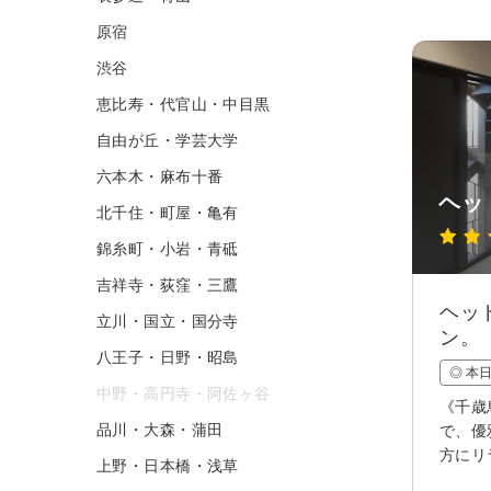
原宿
渋谷
恵比寿・代官山・中目黒
自由が丘・学芸大学
六本木・麻布十番
ヘッ
北千住・町屋・亀有
錦糸町・小岩・青砥
吉祥寺・荻窪・三鷹
ヘッ
立川・国立・国分寺
ン。
八王子・日野・昭島
◎ 本
中野・高円寺・阿佐ヶ谷
《千歳
品川・大森・蒲田
で、優
方にリ
上野・日本橋・浅草