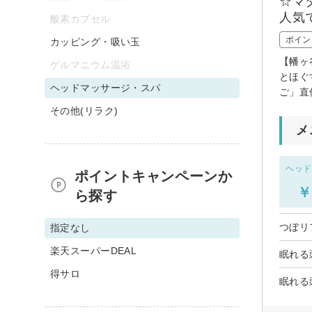
☆マ
人気
酸素カプセル
ポイン
カッピング・吸い玉
【幡ヶ
ゲルマニウム温浴
とほぐ
ヘッドマッサージ・スパ
ご」直
その他(リラク)
メ
ヘッド
ポイントキャンペーンか
￥
ら探す
つぼリ
指定なし
楽天スーパーDEAL
眠れる
得サロ
眠れる