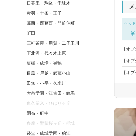
日暮里・駒込・千駄木
メ
赤羽・十条・王子
葛西・西葛西・門前仲町
ヘッド
￥
町田
三軒茶屋・用賀・二子玉川
【オプ
下北沢・代々木上原
【オプ
板橋・成増・巣鴨
【オプ
目黒・戸越・武蔵小山
田無・小平・久米川
大泉学園・江古田・練馬
東久留米・ひばりヶ丘
調布・府中
多摩・聖蹟桜ヶ丘・稲城
経堂・成城学園・狛江