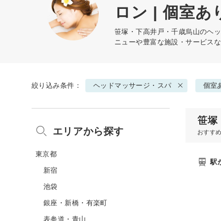
ロン | 個室あ
笹塚・下高井戸・千歳烏山の
ヘ
ニューや豊富な施設・サービス
絞り込み条件：
ヘッドマッサージ・スパ
個室
笹塚
エリアから探す
おすす
東京都
駅
新宿
池袋
銀座・新橋・有楽町
表参道・青山