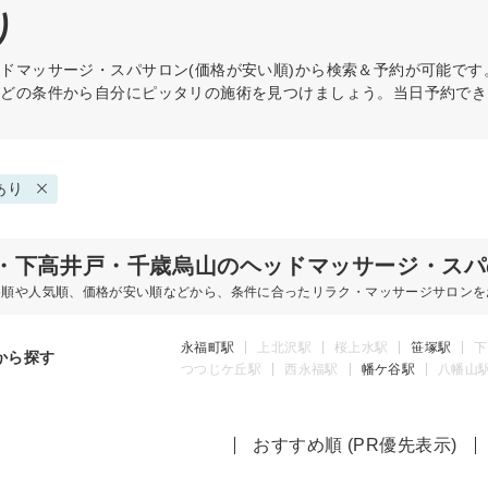
り
ッドマッサージ・スパ
サロン(価格が安い順)から検索＆予約が可能で
などの条件から自分にピッタリの施術を見つけましょう。当日予約でき
あり
・下高井戸・千歳烏山のヘッドマッサージ・スパ
め順や人気順、価格が安い順などから、条件に合ったリラク・マッサージサロンを
永福町駅
上北沢駅
桜上水駅
笹塚駅
下
から探す
つつじケ丘駅
西永福駅
幡ケ谷駅
八幡山
おすすめ順 (PR優先表示)