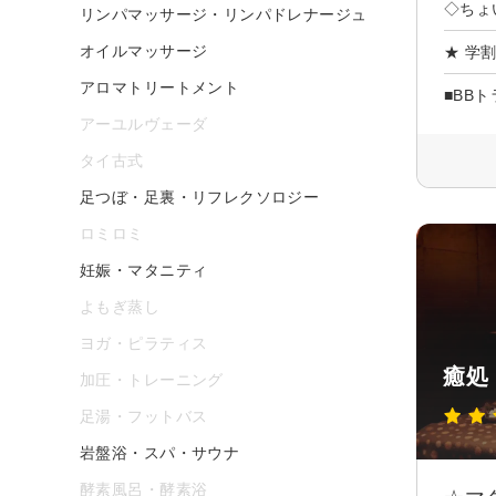
◇ちょ
リンパマッサージ・リンパドレナージュ
オイルマッサージ
★ 学
アロマトリートメント
■BB
アーユルヴェーダ
タイ古式
足つぼ・足裏・リフレクソロジー
ロミロミ
妊娠・マタニティ
よもぎ蒸し
ヨガ・ピラティス
癒処 
加圧・トレーニング
足湯・フットバス
岩盤浴・スパ・サウナ
酵素風呂・酵素浴