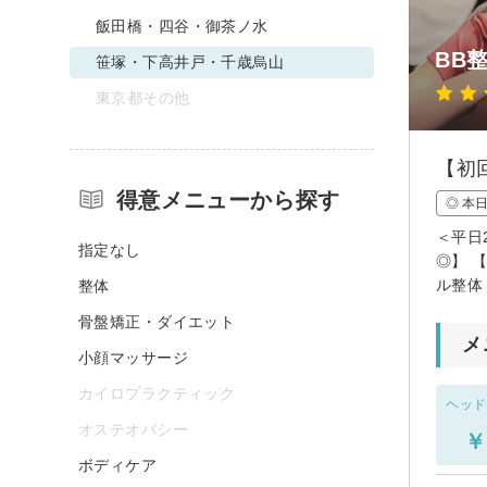
飯田橋・四谷・御茶ノ水
BB
笹塚・下高井戸・千歳烏山
東京都その他
【初
得意メニューから探す
◎ 本
＜平日
指定なし
◎】 
ル整体
整体
骨盤矯正・ダイエット
メ
小顔マッサージ
カイロプラクティック
ヘッド
オステオパシー
￥
ボディケア