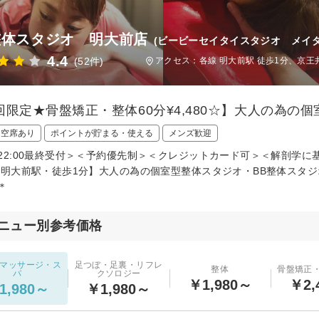
整体スタジオ 明大前店
(ビービーセイタイスタジオ メイダ
4.4
(52件)
アクセス：各線 明大前駅 徒歩1分、京王
回限定★骨盤矯正・整体60分¥4,480☆】大人の為の
日空席あり
ポイントが貯まる・使える
メンズ歓迎
22:00最終受付＞＜予約優先制＞＜クレジットカード可＞＜解剖学に基づいた
【明大前駅・徒歩1分】大人の為の個室型整体スタジオ・BB整体スタ
＊
ニュー別参考価格
マッサージ・ス
足つぼ・足裏・リフレ
整体
骨盤矯正
パ
クソロジー
￥1,980～
￥2,
1,980～
￥1,980～