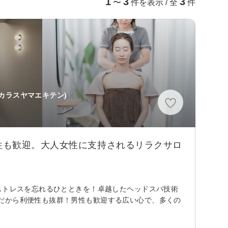
1
3
3
〜
件を表示 / 全
件
カラスヤマエキテン)
性も歓迎。大人女性に支持されるリラクサロ
ストレスを忘れるひとときを！卓越したヘッドスパ技術
だから利便性も抜群！男性も歓迎する広い心で、多くの