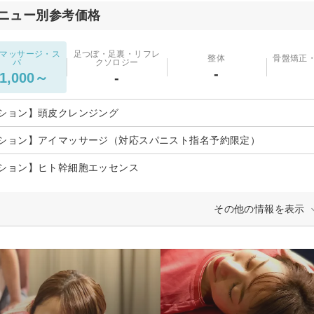
ニュー別参考価格
マッサージ・ス
足つぼ・足裏・リフレ
整体
骨盤矯正
パ
クソロジー
-
1,000～
-
ション】頭皮クレンジング
ション】アイマッサージ（対応スパニスト指名予約限定）
ション】ヒト幹細胞エッセンス
その他の情報を表示