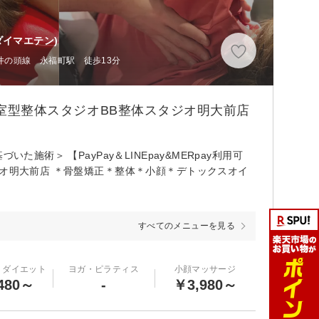
イマエテン)
井の頭線 永福町駅 徒歩13分
個室型整体スタジオBB整体スタジオ明大前店
施術＞ 【PayPay＆LINEpay&MERpay利用可
ジオ明大前店 ＊骨盤矯正＊整体＊小顔＊デトックスオイ
すべてのメニューを見る
・ダイエット
ヨガ・ピラティス
小顔マッサージ
480～
-
￥3,980～