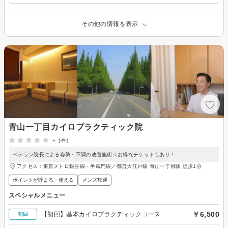
その他の情報を表示
青山一丁目カイロプラクティック院
-
(-件)
ベテラン院長による姿勢・不調の改善施術☆お得なチケットもあり！
アクセス：東京メトロ銀座線・半蔵門線／都営大江戸線 青山一丁目駅 徒歩1分
ポイントが貯まる・使える
メンズ歓迎
スペシャルメニュー
￥6,500
【初回】基本カイロプラクティックコース
初回