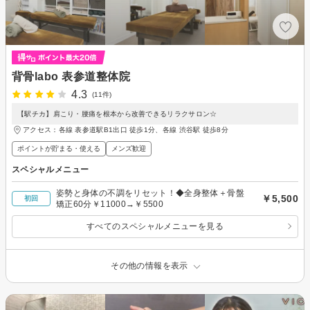
背骨labo 表参道整体院
4.3
(11件)
【駅チカ】肩こり・腰痛を根本から改善できるリラクサロン☆
アクセス：各線 表参道駅B1出口 徒歩1分、各線 渋谷駅 徒歩8分
ポイントが貯まる・使える
メンズ歓迎
スペシャルメニュー
姿勢と身体の不調をリセット！◆全身整体＋骨盤
￥5,500
初回
矯正60分￥11000→￥5500
すべてのスペシャルメニューを見る
その他の情報を表示