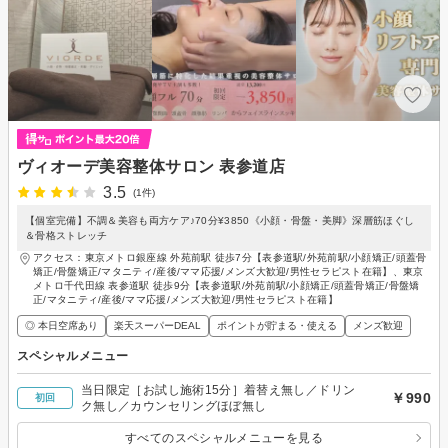
ヴィオーデ美容整体サロン 表参道店
3.5
(1件)
【個室完備】不調＆美容も両方ケア♪70分¥3850《小顔・骨盤・美脚》深層筋ほぐし
＆骨格ストレッチ
アクセス：東京メトロ銀座線 外苑前駅 徒歩7分【表参道駅/外苑前駅/小顔矯正/頭蓋骨
矯正/骨盤矯正/マタニティ/産後/ママ応援/メンズ大歓迎/男性セラピスト在籍】、東京
メトロ千代田線 表参道駅 徒歩9分【表参道駅/外苑前駅/小顔矯正/頭蓋骨矯正/骨盤矯
正/マタニティ/産後/ママ応援/メンズ大歓迎/男性セラピスト在籍】
◎ 本日空席あり
楽天スーパーDEAL
ポイントが貯まる・使える
メンズ歓迎
スペシャルメニュー
当日限定［お試し施術15分］着替え無し／ドリン
￥990
初回
ク無し／カウンセリングほぼ無し
すべてのスペシャルメニューを見る