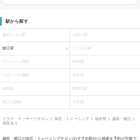
駅から探す
越前たけふ駅
北鯖江駅
鯖江駅
三十八社駅
サンドーム西駅
神明駅
スポーツ公園駅
武生駅
南条駅
西鯖江駅
西山公園駅
北府駅
リラク・マッサージサロン
加圧・トレーニング
福井県
越前・鯖江
個室あり
越前・鯖江の
加圧・トレーニング
サロン(おすすめ順)から検索＆予約が可能で