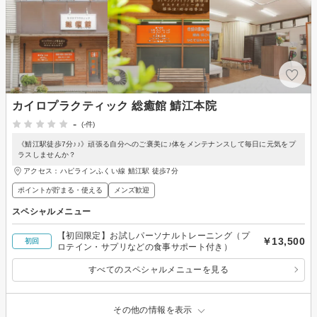
カイロプラクティック 総癒館 鯖江本院
-
(-件)
《鯖江駅徒歩7分♪♪》頑張る自分へのご褒美に♪体をメンテナンスして毎日に元気をプ
ラスしませんか？
アクセス：ハピラインふくい線 鯖江駅 徒歩7分
ポイントが貯まる・使える
メンズ歓迎
スペシャルメニュー
【初回限定】お試しパーソナルトレーニング（プ
￥13,500
初回
ロテイン・サプリなどの食事サポート付き）
すべてのスペシャルメニューを見る
その他の情報を表示