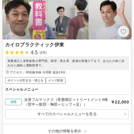
カイロプラクティック伊東
4.5
(1件)
骨盤矯正と姿勢改善の専門院。猫背・巻き肩・産後の骨盤ケアまで、あなたの体に合
わせた施術と運動指導で、
アクセス：JR信越本線 今井駅 徒歩28分
ポイントが貯まる・使える
メンズ歓迎
スペシャルメニュー
全身フルマックス（骨盤矯正＋トリートメント4種
￥22,000
女性
（背中＋腹部・胸部＋ヒップ＋足））
すべてのスペシャルメニューを見る
その他の情報を表示