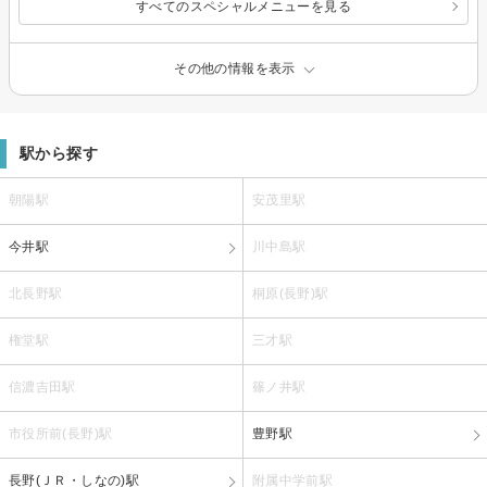
すべてのスペシャルメニューを見る
その他の情報を表示
駅から探す
朝陽駅
安茂里駅
今井駅
川中島駅
北長野駅
桐原(長野)駅
権堂駅
三才駅
信濃吉田駅
篠ノ井駅
市役所前(長野)駅
豊野駅
長野(ＪＲ・しなの)駅
附属中学前駅