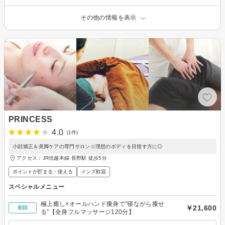
その他の情報を表示
PRINCESS
4.0
(1件)
小顔矯正＆美脚ケアの専門サロン☆理想のボディを目指す方に◎
アクセス：JR信越本線 長野駅 徒歩5分
ポイントが貯まる・使える
メンズ歓迎
スペシャルメニュー
極上癒し×オールハンド痩身で”寝ながら痩せ
￥21,600
初回
る”【全身フルマッサージ120分】