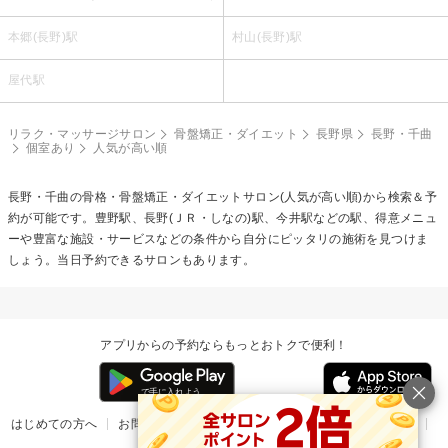
本郷(長野)駅
村山(長野)駅
屋代駅
リラク・マッサージサロン
骨盤矯正・ダイエット
長野県
長野・千曲
個室あり
人気が高い順
長野・千曲の
骨格・骨盤矯正・ダイエット
サロン(人気が高い順)から検索＆予
約が可能です。豊野駅、長野(ＪＲ・しなの)駅、今井駅などの駅、得意メニュ
ーや豊富な施設・サービスなどの条件から自分にピッタリの施術を見つけま
しょう。当日予約できるサロンもあります。
アプリからの予約ならもっとおトクで便利！
はじめての方へ
お問い合わせ
ヘルプ
リリース情報
利用規約
掲載ご希望のサロン様