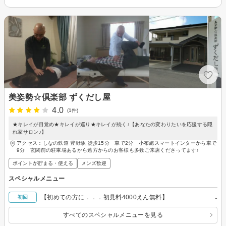
美姿勢☆倶楽部 ずくだし屋
4.0
(1件)
★キレイが目覚め★キレイが巡り★キレイが続く♪【あなたの変わりたいを応援する隠
れ家サロン♪】
アクセス：しなの鉄道 豊野駅 徒歩15分 車で2分 小布施スマートインターから車で
9分 玄関前の駐車場あるから遠方からのお客様も多数ご来店くださってます♪
ポイントが貯まる・使える
メンズ歓迎
スペシャルメニュー
-
【初めての方に．．．初見料4000えん無料】
初回
すべてのスペシャルメニューを見る