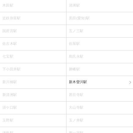
木田駅
清洲駅
近鉄弥富駅
黒田(愛知)駅
国府宮駅
五ノ三駅
佐古木駅
佐屋駅
七宝駅
島氏永駅
下小田井駅
勝幡駅
新川橋駅
新木曽川駅
新清洲駅
甚目寺駅
須ケ口駅
大山寺駅
玉野駅
玉ノ井駅
津島駅
西一宮駅