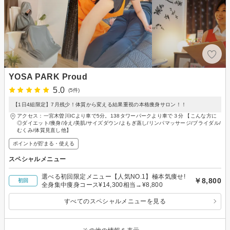
YOSA PARK Proud
5.0
(5件)
【1日4組限定】7月残少！体質から変える結果重視の本格痩身サロン！！
アクセス：一宮木曽川ICより車で5分。138タワーパークより車で３分 【こんな方に
◎ダイエット/痩身/冷え/美肌/サイズダウン/よもぎ蒸し/リンパマッサージ/ブライダル/
むくみ/体質見直し他】
ポイントが貯まる・使える
スペシャルメニュー
選べる初回限定メニュー【人気NO.1】極本気痩せ!
￥8,800
初回
全身集中痩身コース¥14,300相当→¥8,800
すべてのスペシャルメニューを見る