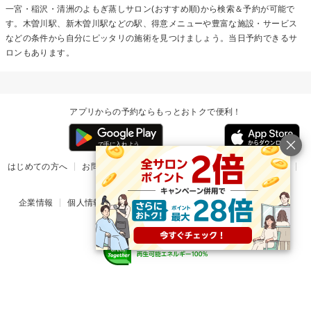
一宮・稲沢・清洲の
よもぎ蒸し
サロン(おすすめ順)から検索＆予約が可能で
す。木曽川駅、新木曽川駅などの駅、得意メニューや豊富な施設・サービス
などの条件から自分にピッタリの施術を見つけましょう。当日予約できるサ
ロンもあります。
アプリからの予約ならもっとおトクで便利！
はじめての方へ
お問い合わせ
ヘルプ
リリース情報
利用規約
掲載ご希望のサロン様
企業情報
個人情報保護方針
楽天のサービス一覧
アプリ一覧
© Rakuten Group, Inc.