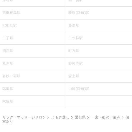
西枇杷島駅
萩原(愛知)駅
枇杷島駅
藤浪駅
二子駅
二ツ杁駅
渕高駅
町方駅
丸渕駅
妙興寺駅
名鉄一宮駅
森上駅
弥富駅
山崎(愛知)駅
六輪駅
リラク・マッサージサロン
よもぎ蒸し
愛知県
一宮・稲沢・清洲
個
室あり