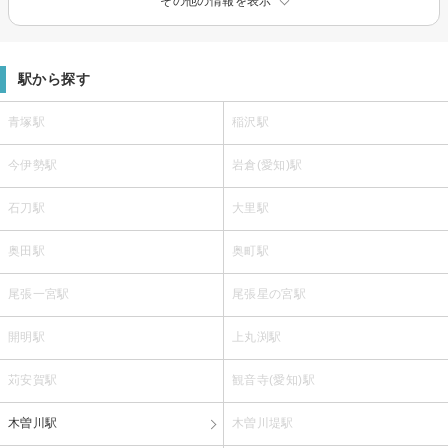
その他の情報を表示
駅から探す
青塚駅
稲沢駅
今伊勢駅
岩倉(愛知)駅
石刀駅
大里駅
奥田駅
奥町駅
尾張一宮駅
尾張星の宮駅
開明駅
上丸渕駅
苅安賀駅
観音寺(愛知)駅
木曽川駅
木曽川堤駅