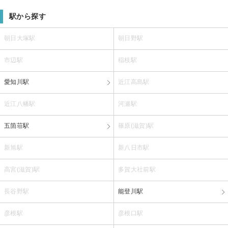
駅から探す
朝日大塚駅
朝日野駅
市辺駅
稲枝駅
愛知川駅
近江高島駅
近江八幡駅
河瀬駅
五箇荘駅
篠原(滋賀)駅
新旭駅
新八日市駅
高宮(滋賀)駅
多賀大社前駅
長谷野駅
能登川駅
彦根駅
彦根口駅