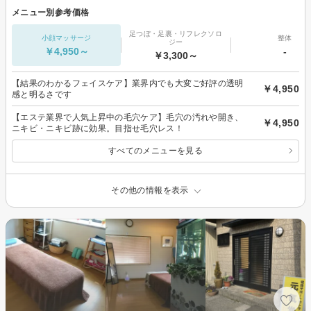
メニュー別参考価格
足つぼ・足裏・リフレクソロ
小顔マッサージ
整体
ジー
￥4,950～
-
￥3,300～
【結果のわかるフェイスケア】業界内でも大変ご好評の透明
￥4,950
感と明るさです
【エステ業界で人気上昇中の毛穴ケア】毛穴の汚れや開き、
￥4,950
ニキビ・ニキビ跡に効果。目指せ毛穴レス！
すべてのメニューを見る
その他の情報を表示