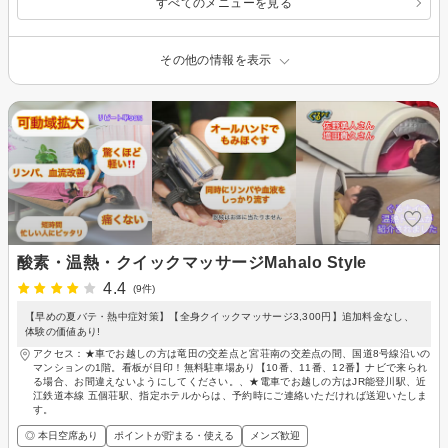
すべてのメニューを見る
その他の情報を表示
酸素・温熱・クイックマッサージMahalo Style
4.4
(9件)
【早めの夏バテ・熱中症対策】【全身クイックマッサージ3,300円】追加料金なし、
体験の価値あり!
アクセス：★車でお越しの方は竜田の交差点と宮荘南の交差点の間、国道8号線沿いの
マンションの1階。看板が目印！無料駐車場あり【10番、11番、12番】ナビで来られ
る場合、お間違えないようにしてください。、★電車でお越しの方はJR能登川駅、近
江鉄道本線 五個荘駅、指定ホテルからは、予約時にご連絡いただければ送迎いたしま
す。
◎ 本日空席あり
ポイントが貯まる・使える
メンズ歓迎