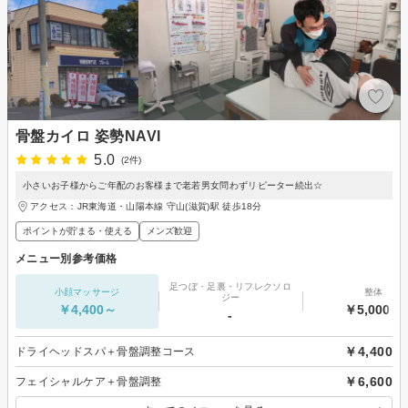
骨盤カイロ 姿勢NAVI
5.0
(2件)
小さいお子様からご年配のお客様まで老若男女問わずリピーター続出☆
アクセス：JR東海道・山陽本線 守山(滋賀)駅 徒歩18分
ポイントが貯まる・使える
メンズ歓迎
メニュー別参考価格
足つぼ・足裏・リフレクソロ
小顔マッサージ
整体
ジー
￥4,400～
￥5,000～
-
￥4,400
ドライヘッドスパ＋骨盤調整コース
￥6,600
フェイシャルケア＋骨盤調整