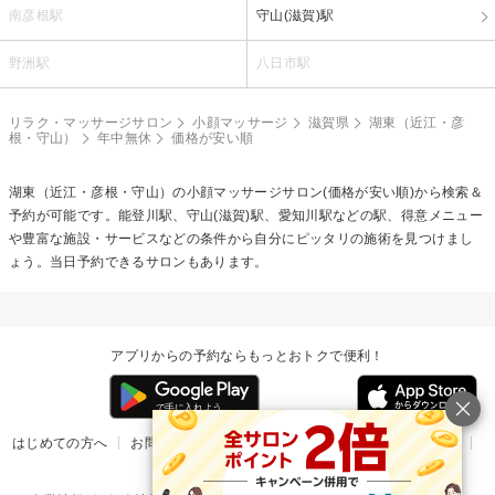
南彦根駅
守山(滋賀)駅
野洲駅
八日市駅
リラク・マッサージサロン
小顔マッサージ
滋賀県
湖東（近江・彦
根・守山）
年中無休
価格が安い順
湖東（近江・彦根・守山）の
小顔マッサージ
サロン(価格が安い順)から検索＆
予約が可能です。能登川駅、守山(滋賀)駅、愛知川駅などの駅、得意メニュー
や豊富な施設・サービスなどの条件から自分にピッタリの施術を見つけまし
ょう。当日予約できるサロンもあります。
アプリからの予約ならもっとおトクで便利！
はじめての方へ
お問い合わせ
ヘルプ
リリース情報
利用規約
掲載ご希望のサロン様