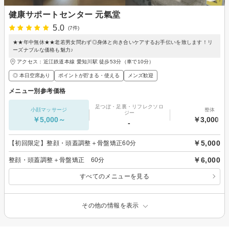
健康サポートセンター 元氣堂
5.0
(7件)
★★年中無休★★老若男女問わず◎身体と向き合いケアするお手伝いを致します！リ
ーズナブルな価格も魅力♪
アクセス：近江鉄道本線 愛知川駅 徒歩53分（車で10分）
◎ 本日空席あり
ポイントが貯まる・使える
メンズ歓迎
メニュー別参考価格
足つぼ・足裏・リフレクソロ
小顔マッサージ
整体
ジー
￥5,000～
￥3,000～
-
￥5,000
【初回限定】整顔・頭蓋調整＋骨盤矯正60分
￥6,000
整顔・頭蓋調整＋骨盤矯正 60分
すべてのメニューを見る
その他の情報を表示