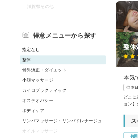
滋賀県その他
得意メニューから探す
整体処
指定なし
整体
骨盤矯正・ダイエット
本気
小顔マッサージ
◎ 本
カイロプラクティック
どこに
オステオパシー
ョン】
ボディケア
ス
リンパマッサージ・リンパドレナージュ
オイルマッサージ
初回