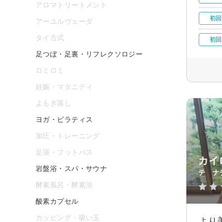
アロマトリートメント
初回
アーユルヴェーダ
タイ古式
初回
足つぼ・足裏・リフレクソロジー
ロミロミ
妊娠・マタニティ
よもぎ蒸し
ヨガ・ピラティス
加圧・トレーニング
足湯・フットバス
カイ
岩盤浴・スパ・サウナ
テ ナ
酵素風呂・酵素浴
酸素カプセル
カッピング・吸い玉
より