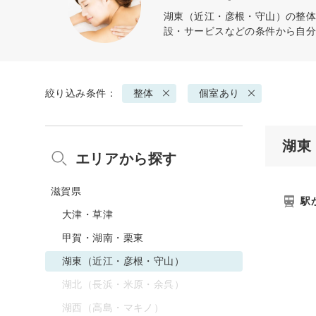
湖東（近江・彦根・守山）の
整
設・サービスなどの条件から自
絞り込み条件：
整体
個室あり
湖東
エリアから探す
滋賀県
駅
大津・草津
甲賀・湖南・栗東
湖東（近江・彦根・守山）
湖北（長浜・米原・余呉）
湖西（高島・マキノ）