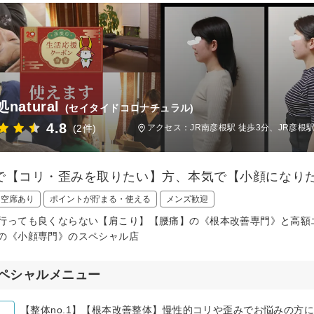
natural
(セイタイドコロナチュラル)
4.8
(2件)
アクセス：JR南彦根駅 徒歩3分、JR彦根
で【コリ・歪みを取りたい】方、本気で【小顔になり
日空席あり
ポイントが貯まる・使える
メンズ歓迎
行っても良くならない【肩こり】【腰痛】の《根本改善専門》と高額
の《小顔専門》のスペシャル店
ペシャルメニュー
【整体no.1】【根本改善整体】慢性的コリや歪みでお悩みの方に！