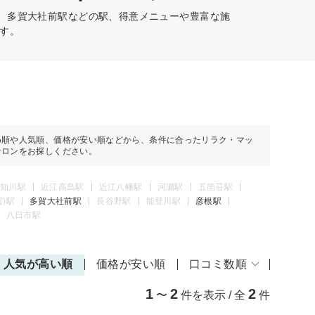
駅、多賀大社前駅などの駅、得意メニューや豊富な施
す。
め順や人気順、価格が安い順などから、条件に合ったリラク・マッ
サロンをお探しください。
知川駅
近江高島駅
近江八幡駅
河瀬駅
五箇荘駅
賀)駅
多賀大社前駅
長谷野駅
能登川駅
彦根駅
八日市駅
人気が高い順
価格が安い順
口コミ数順
1
2
2
〜
件を表示 / 全
件