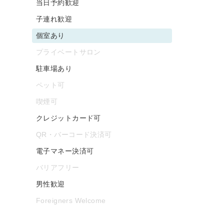
当日予約歓迎
子連れ歓迎
個室あり
プライベートサロン
駐車場あり
ペット可
喫煙可
クレジットカード可
QR・バーコード決済可
電子マネー決済可
バリアフリー
男性歓迎
Foreigners Welcome