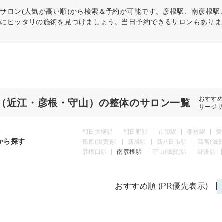
体
サロン(人気が高い順)から検索＆予約が可能です。彦根駅、南彦根
分にピッタリの施術を見つけましょう。当日予約できるサロンもありま
おすす
（近江・彦根・守山）の整体のサロン一覧
サージ
朝日大塚駅
朝日野駅
市辺駅
稲枝駅
愛
から探す
篠原(滋賀)駅
新旭駅
新八日市駅
高宮(滋
彦根口駅
南彦根駅
守山(滋賀)駅
野洲駅
おすすめ順 (PR優先表示)