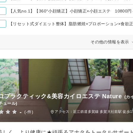
【人気no.1】【360°小顔矯正】小顔矯正×小顔エステ 10800円
【リセット式ダイエット整体】脂肪燃焼×プロポーション×食欲正常化
その他の情報を表示
ロプラクティック&美容カイロエステ Nature
(カ
チュール)
-
(-件)
アクセス：近江鉄道多賀線 多賀大社前駅 徒歩1
美しく、より健康に★頑張るアナタをトータルサポート