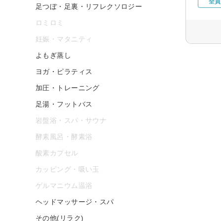
全員
足つぼ・足裏・リフレクソロジー
ロミロミ
妊娠・マタニティ
よもぎ蒸し
ヨガ・ピラティス
加圧・トレーニング
足湯・フットバス
岩盤浴・スパ・サウナ
酵素風呂・酵素浴
酸素カプセル
カッピング・吸い玉
ゲルマニウム温浴
ヘッドマッサージ・スパ
その他(リラク)