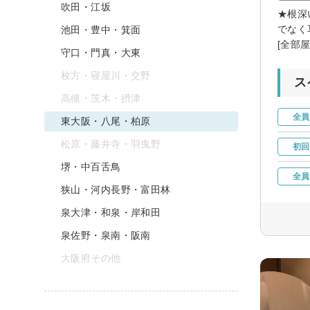
吹田・江坂
★根深
でなく
池田・豊中・箕面
[全部屋
守口・門真・大東
枚方・寝屋川・交野
ス
高槻・茨木・摂津
全員
東大阪・八尾・柏原
松原・藤井寺・羽曳野
初回
堺・中百舌鳥
全員
狭山・河内長野・富田林
泉大津・和泉・岸和田
泉佐野・泉南・阪南
大阪府その他