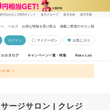
銀行]もれなく1000ポイント
楽天グループ
楽天生命
楽天市場
方へ
ヘルプ
お得な情報を受け取る
掲載ご希望のサロン様
ログイン
マイクーポン
お気に入り
イルカタログ
キャンペーン一覧・特集
Raku Lab
5:30
ージサロン | クレジ