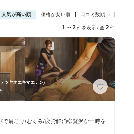
人気が高い順
価格が安い順
口コミ数順
1
2
2
〜
件を表示 / 全
件
ンテツヤオエキマエテン)
分
パで肩こり/むくみ/疲労解消◎贅沢な一時を