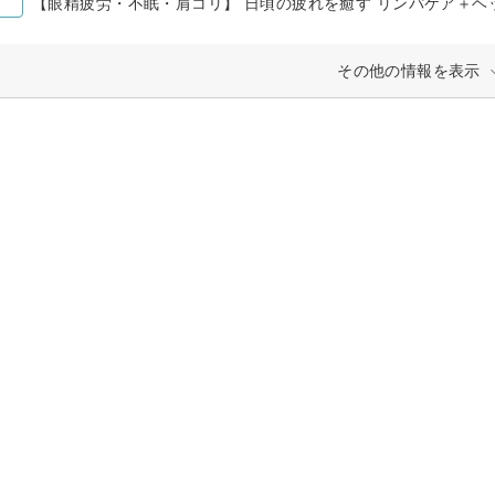
【眼精疲労・不眠・肩コリ】 日頃の疲れを癒す リンパケア＋ヘッ
その他の情報を表示