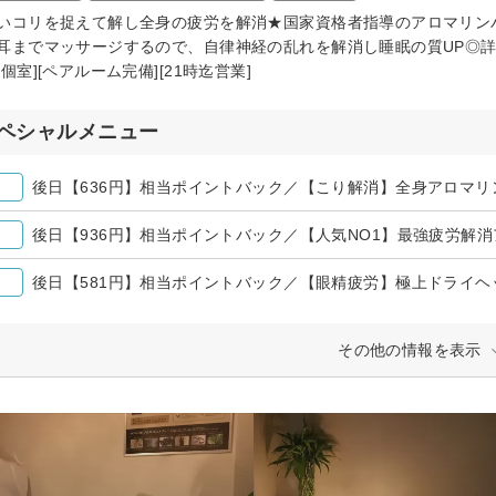
いコリを捉えて解し全身の疲労を解消★国家資格者指導のアロマリン
耳までマッサージするので、自律神経の乱れを解消し睡眠の質UP◎詳
個室][ペアルーム完備][21時迄営業]
ペシャルメニュー
その他の情報を表示