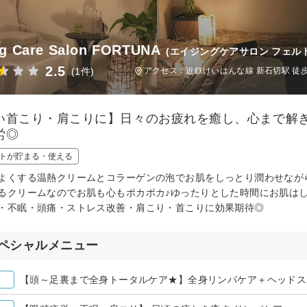
g Care Salon FORTUNA
(エイジングケアサロン フェル
2.5
(1件)
アクセス：近鉄けいはんな線 新石切駅 徒
い首こり・肩こりに】日々のお疲れを癒し、心まで解
労◎
トが貯まる・使える
よくする温熱クリームとコラーゲンの泡でお肌をしっとり潤わせなが
るクリームなのでお肌も心もポカポカ♪ゆったりとした時間にお肌は
・不眠・頭痛・ストレス改善・肩こり・首こりに効果期待◎
ペシャルメニュー
【頭～足裏まで全身トータルケア★】全身リンパケア＋ヘッドスパ