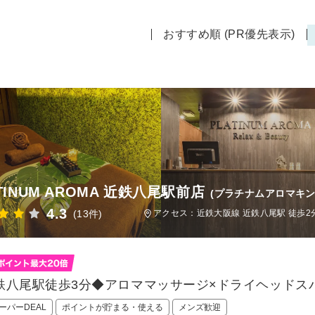
おすすめ順 (PR優先表示)
TINUM AROMA 近鉄八尾駅前店
(プラチナムアロマキ
4.3
(13件)
アクセス：近鉄大阪線 近鉄八尾駅 徒歩2
鉄八尾駅徒歩3分◆アロママッサージ×ドライヘッドス
ーパーDEAL
ポイントが貯まる・使える
メンズ歓迎