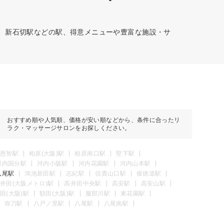
駅、新石切駅などの駅、得意メニューや豊富な施設・サ
おすすめ順や人気順、価格が安い順などから、条件に合ったリ
ラク・マッサージサロンをお探しください。
恩智駅
柏原(大阪)駅
柏原南口駅
堅下駅
河内国分駅
河内小阪駅
河内花園駅
河内山本駅
八尾駅
鴻池新田駅
志紀駅
信貴山口駅
俊徳道駅
井田(大阪メトロ)駅
高井田中央駅
高安駅
高安山駅
田(大阪)駅
額田(大阪)駅
服部川駅
東花園駅
弥刀駅
八戸ノ里駅
八尾駅
八尾南駅