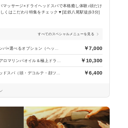
パマッサージ×ドライヘッドスパで本格癒し体験♪頭だけ
しくはこだわり特集をチェック▼[近鉄八尾駅徒歩3分]
すべてのスペシャルメニューを見る
￥7,000
後日【636円】相当ポイントバック／【こり解消】全身アロマリンパ+選べるオプション（ヘッド/顔ツボ/足裏）70分
￥10,300
後日【936円】相当ポイントバック／【人気NO1】最強疲労解消アロマリンパオイル＆極上ドライヘッドスパ100分
￥6,400
後日【581円】相当ポイントバック／【眼精疲労】極上ドライヘッドスパ（頭・デコルテ・顔ツボ・足裏）60分