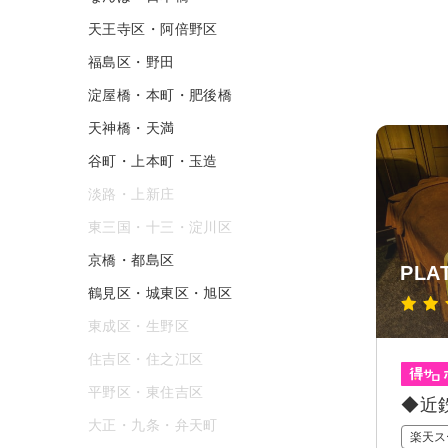
天王寺区・阿倍野区
福島区・野田
淀屋橋・本町・肥後橋
天神橋・天満
谷町・上本町・玉造
淡路・上新庄
東三国・十三・淀川区
京橋・都島区
PLA
鶴見区・城東区・旭区
東成区・生野区
住吉区・住之江区
平野区・東住吉区
◆近
大正・九条・弁天町
楽天ス