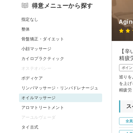
得意メニューから探す
指定なし
Agin
整体
骨盤矯正・ダイエット
小顔マッサージ
【辛
精疲
カイロプラクティック
ポイン
オステオパシー
巡りを
ボディケア
を上げ
リンパマッサージ・リンパドレナージュ
精疲労
オイルマッサージ
ス
アロマトリートメント
アーユルヴェーダ
全員
タイ古式