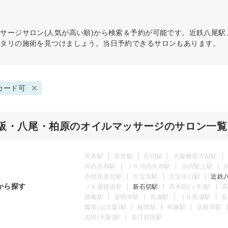
ッサージ
サロン(人気が高い順)から検索＆予約が可能です。近鉄八尾
ッタリの施術を見つけましょう。当日予約できるサロンもあります。
カード可
阪・八尾・柏原のオイルマッサージのサロン一覧
荒本駅
安堂駅
石切駅
大阪教育大前駅
河内永和駅
ＪＲ河内永和駅
河内堅上駅
衣摺加美北駅
久宝寺駅
久宝寺口駅
近鉄
から探す
ＪＲ俊徳道駅
新石切駅
高井田(ＪＲ)駅
高
徳庵駅
道明寺駅
長瀬駅
ＪＲ長瀬駅
長
瓢箪山(大阪)駅
枚岡駅
布施駅
法善寺駅
吉田(大阪)駅
若江岩田駅