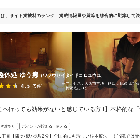
位は、サイト掲載料のランク、掲載情報量や質等を総合的に勘案して
整体処 ゆう癒
(ワフウセイタイドコロユウユ)
アクセス：大阪市営地下鉄四つ橋線 四ツ橋
4.5
(5件)
橋駅 徒歩3分
こへ行っても効果がないと感じている方!!】本格的な
日空席あり
ポイントが貯まる・使える
1丁目【四ツ橋駅徒歩2分】全国的にも珍しい根本療法！！当院では