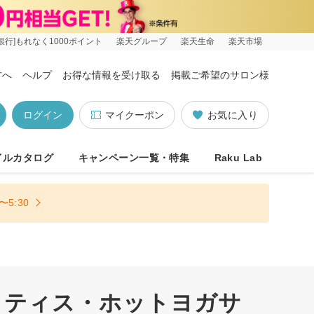
銀行]もれなく1000ポイント
楽天グループ
楽天生命
楽天市場
方へ
ヘルプ
お得な情報を受け取る
掲載ご希望のサロン様
ログイン
マイクーポン
お気に入り
イルカタログ
キャンペーン一覧・特集
Raku Lab
5:30
ラティス・ホットヨガサ