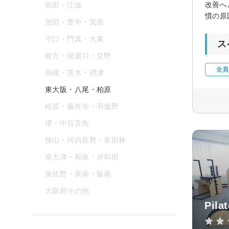
改善へ
吹田・江坂
慣の原
池田・豊中・箕面
守口・門真・大東
ス
枚方・寝屋川・交野
全員
高槻・茨木・摂津
東大阪・八尾・柏原
松原・藤井寺・羽曳野
堺・中百舌鳥
狭山・河内長野・富田林
泉大津・和泉・岸和田
泉佐野・泉南・阪南
大阪府その他
Pila