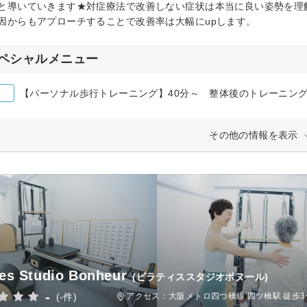
と導いていきます★対症療法で改善しない症状は本当に良い姿勢を理
因からもアプローチすることで改善率は大幅にupします。
ペシャルメニュー
その他の情報を表示
tes Studio Bonheur
(ピラティススタジオボヌール)
-
(-件)
アクセス：大阪メトロ四つ橋線 四ツ橋駅 徒歩3