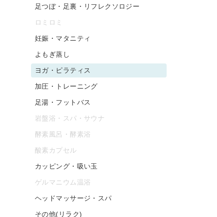
足つぼ・足裏・リフレクソロジー
ロミロミ
妊娠・マタニティ
よもぎ蒸し
ヨガ・ピラティス
加圧・トレーニング
足湯・フットバス
岩盤浴・スパ・サウナ
酵素風呂・酵素浴
酸素カプセル
カッピング・吸い玉
ゲルマニウム温浴
ヘッドマッサージ・スパ
その他(リラク)