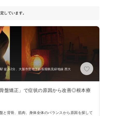
決定しています。
駅 徒歩2分、大阪市営地下鉄長堀鶴見緑地線 西大
「骨盤矯正」で症状の原因から改善◎根本療
骨盤と背骨、筋肉、身体全体のバランスから原因を探して