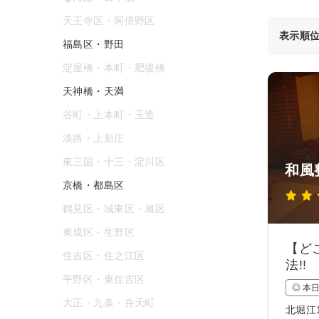
天王寺区・阿倍野区
表示順
福島区・野田
淀屋橋・本町・肥後橋
天神橋・天満
谷町・上本町・玉造
淡路・上新庄
東三国・十三・淀川区
和風
京橋・都島区
鶴見区・城東区・旭区
東成区・生野区
【ど
住吉区・住之江区
法!!
平野区・東住吉区
◎ 本
大正・九条・弁天町
北堀江