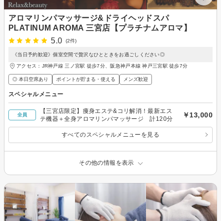
アロマリンパマッサージ&ドライヘッドスパ
PLATINUM AROMA 三宮店【プラチナムアロマ】
5.0
(2件)
《当日予約歓迎》個室空間で贅沢なひとときをお過ごしください◎
アクセス：JR神戸線 三ノ宮駅 徒歩7分、阪急神戸本線 神戸三宮駅 徒歩7分
◎ 本日空席あり
ポイントが貯まる・使える
メンズ歓迎
スペシャルメニュー
【三宮店限定】痩身エステ&コリ解消！最新エス
￥13,000
全員
テ機器＋全身アロマリンパマッサージ 計120分
すべてのスペシャルメニューを見る
その他の情報を表示