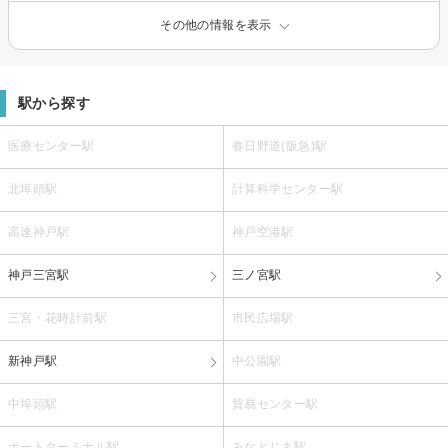
その他の情報を表示
駅から探す
医療センター駅
春日野道(阪急)駅
北埠頭駅
計算科学センター駅
高速神戸駅
神戸空港駅
神戸三宮駅
三ノ宮駅
三宮・花時計前駅
市民広場駅
新神戸駅
中公園駅
中埠頭駅
貿易センター駅
ポートターミナル駅
みなとじま駅