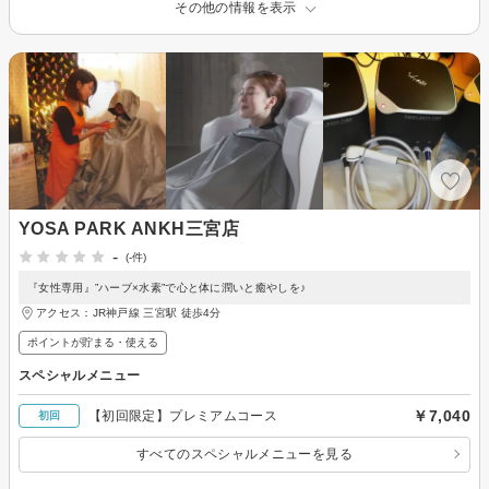
その他の情報を表示
YOSA PARK ANKH三宮店
-
(-件)
『女性専用』”ハーブ×水素”で心と体に潤いと癒やしを♪
アクセス：JR神戸線 三宮駅 徒歩4分
ポイントが貯まる・使える
スペシャルメニュー
￥7,040
【初回限定】プレミアムコース
初回
すべてのスペシャルメニューを見る