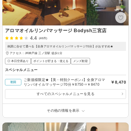
アロマオイルリンパマッサージ Bodysh三宮店
4.4
(46件)
体調に合せて選べる【全身アロマオイルリンパマッサージ70分】がおすすめ★
アクセス：JR神戸線 三ノ宮駅 徒歩1分
◎ 本日空席あり
ポイントが貯まる・使える
メンズ歓迎
スペシャルメニュー
ご新規様限定★【美・特別クーポン♪】全身アロマ
￥8,470
初回
リンパオイルマッサージ70分￥8750⇒￥8470
すべてのスペシャルメニューを見る
その他の情報を表示