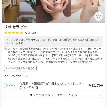
リオセラピー
5.0
(4件)
《リフレクソロジー専門サロン》頭、顔、足から自律神経を整える大人女性の癒しプ
ライベート空間
アクセス：[阪急三宮駅から]西口からでて東門街をまっすぐ進みます。 西村コーヒー
本店横のハンター坂を北へ。 左に大きなコインパーキングを曲がり西に進みます。 レ
ンガ造りの３階立て横の細い坂を北に、[JR三宮駅から]フラワーロードを北に進み、
加納町の交差点を西へ進みます。 西村コーヒー本店横のハンター坂を北へ進み左のコ
インパーキングを西に レンガ造りの３階立てのマンション横の細い坂を北に
ポイントが貯まる・使える
スペシャルメニュー
首肩凝り・眼精疲労がお疲れの方にヘッドスパ＋
￥11,700
リピート
デコルテ 90分
すべてのスペシャルメニューを見る