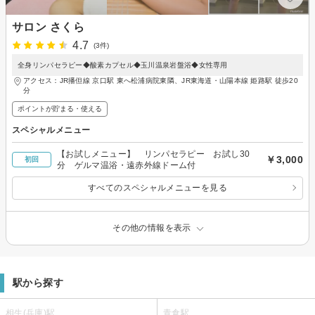
サロン さくら
4.7
(3件)
全身リンパセラピー◆酸素カプセル◆玉川温泉岩盤浴◆女性専用
アクセス：JR播但線 京口駅 東へ松浦病院東隣、JR東海道・山陽本線 姫路駅 徒歩20
分
ポイントが貯まる・使える
スペシャルメニュー
【お試しメニュー】 リンパセラピー お試し30
￥3,000
初回
分 ゲルマ温浴・遠赤外線ドーム付
すべてのスペシャルメニューを見る
その他の情報を表示
駅から探す
相生(兵庫)駅
青倉駅