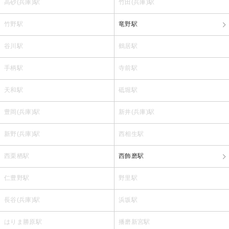
高砂(兵庫)駅
竹田(兵庫)駅
竹野駅
竜野駅
谷川駅
鶴居駅
手柄駅
寺前駅
天和駅
砥堀駅
豊岡(兵庫)駅
新井(兵庫)駅
新野(兵庫)駅
西相生駅
西栗栖駅
西飾磨駅
仁豊野駅
野里駅
長谷(兵庫)駅
浜坂駅
はりま勝原駅
播磨新宮駅