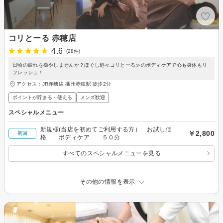
コリとーる 赤穂店
4.6
(28件)
日頃の疲れを癒やしませんか？ほぐし処≪コリとーる≫のボディケアで心も身体もリ
フレッシュ！
アクセス：JR赤穂線 播州赤穂駅 徒歩2分
ポイントが貯まる・使える
メンズ歓迎
スペシャルメニュー
新規様(当店を初めてご利用する方） お試し価
￥2,800
初回
格 ボディケア ５０分
すべてのスペシャルメニューを見る
その他の情報を表示