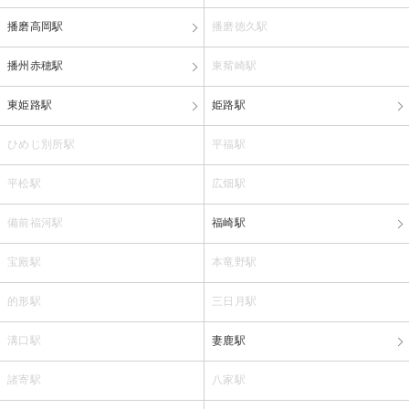
播磨高岡駅
播磨徳久駅
播州赤穂駅
東觜崎駅
東姫路駅
姫路駅
ひめじ別所駅
平福駅
平松駅
広畑駅
備前福河駅
福崎駅
宝殿駅
本竜野駅
的形駅
三日月駅
溝口駅
妻鹿駅
諸寄駅
八家駅