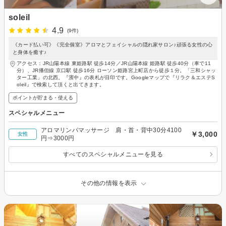
soleil
4.9
(9件)
《カード払い可》《完全個室》アロマとフェイシャルの隠れ家サロン♪頑張る女性の心
と身体を癒す♪
アクセス：JR山陽本線 東姫路駅 徒歩14分／JR山陽本線 姫路駅 徒歩40分（車で11
分）、JR播但線 京口駅 徒歩16分 ローソン姫路宮上町店から徒歩１分。「三和シャッ
ター工業」の北西。『濱中』の表札が目印です。Googleマップで『リラク＆エステS
oleil』で検索して頂くと出てきます。
ポイントが貯まる・使える
スペシャルメニュー
アロマリンパマッサージ 肩・首・背中30分4100
￥3,000
女性
円⇒3000円
すべてのスペシャルメニューを見る
その他の情報を表示