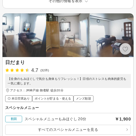
その他の情報を表示
日だまり
4.7
(32件)
【全身のもみほぐしで気分も身体もリフレッシュ！】日頃のストレスも肉体的疲労も
一気に癒します。
アクセス：JR神戸線 御着駅 徒歩20分
◎ 本日空席あり
ポイントが貯まる・使える
メンズ歓迎
スペシャルメニュー
￥1,900
スペシャルメニューもみほぐし 20分
初回
すべてのスペシャルメニューを見る