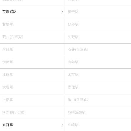
英賀保駅
網干駅
甘地駅
餘部駅
荒井(兵庫)駅
生野駅
居組駅
石井(兵庫)駅
伊保駅
有年駅
江原駅
太市駅
大塩駅
香住駅
上郡駅
亀山(兵庫)駅
河野原円心駅
城崎温泉駅
京口駅
久崎駅