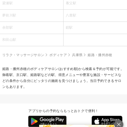
梁瀬駅
養父駅
夢前川駅
八鹿駅
余部駅
鎧駅
和田山駅
リラク・マッサージサロン
ボディケア
兵庫県
姫路・播州赤穂
姫路・播州赤穂の
ボディケア
サロン(おすすめ順)から検索＆予約が可能です。
御着駅、京口駅、姫路駅などの駅、得意メニューや豊富な施設・サービスな
どの条件から自分にピッタリの施術を見つけましょう。当日予約できるサロ
ンもあります。
アプリからの予約ならもっとおトクで便利！