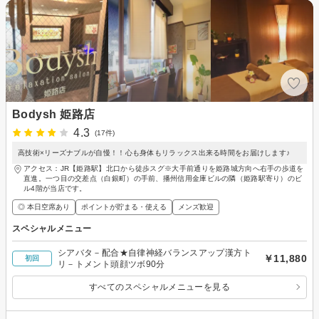
Bodysh 姫路店
4.3
(17件)
高技術×リーズナブルが自慢！！心も身体もリラックス出来る時間をお届けします♪
アクセス：JR【姫路駅】北口から徒歩スグ※大手前通りを姫路城方向へ右手の歩道を
直進。一つ目の交差点（白銀町）の手前、播州信用金庫ビルの隣（姫路駅寄り）のビ
ル4階が当店です。
◎ 本日空席あり
ポイントが貯まる・使える
メンズ歓迎
スペシャルメニュー
シアバタ－配合★自律神経バランスアップ漢方ト
￥11,880
初回
リ－トメント頭顔ツボ90分
すべてのスペシャルメニューを見る