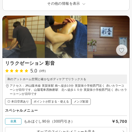
その他の情報を表示
リラクゼーション 彩音
5.0
(3件)
和のアットホーム空間と確かなボディケアでリラックスを
アクセス：JR山陽本線 英賀保駅 南へ徒歩10分 英賀保小学校西門近く 赤いカラーコ
ーンが目印です、山陽電車西飾磨駅 北へ徒歩１５分 英賀保小学校西門近く 赤いカラ
ーコーンが目印です
◎ 本日空席あり
ポイントが貯まる・使える
メンズ歓迎
スペシャルメニュー
￥5,700
もみほぐし90分（300円引き）
全員
すべてのスペシャルメニューを見る