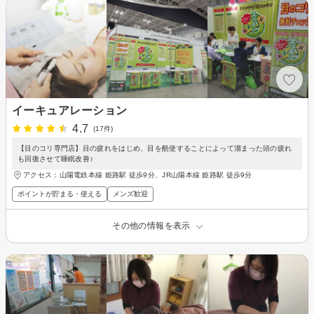
イーキュアレーション
4.7
(17件)
【目のコリ専門店】目の疲れをはじめ、目を酷使することによって溜まった頭の疲れ
も回復させて睡眠改善♪
アクセス：山陽電鉄本線 姫路駅 徒歩9分、JR山陽本線 姫路駅 徒歩9分
ポイントが貯まる・使える
メンズ歓迎
その他の情報を表示