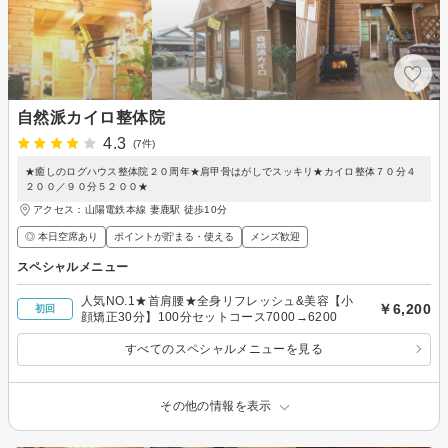
自然派カイロ整体院
4.3
(7件)
★癒しのログハウス整体院２０周年★肩甲骨はがしでスッキリ★カイロ整体７０分４
２００／９０分５２００★
アクセス：山陽電鉄本線 妻鹿駅 徒歩10分
◎ 本日空席あり
ポイントが貯まる・使える
メンズ歓迎
スペシャルメニュー
人気NO.1★首肩腰★全身リフレッシュ&美容【小
￥6,200
初回
顔矯正30分】100分セットコース7000→6200
すべてのスペシャルメニューを見る
その他の情報を表示