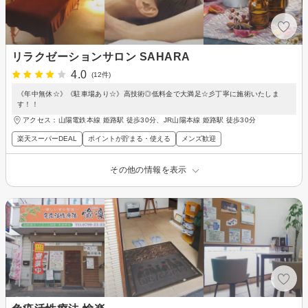
リラクゼーションサロン SAHARA
4.0
(12件)
《年中無休☆》《駐車場あり☆》高技術◎低料金で大満足☆彡丁寧に施術いたしま
す！！
アクセス：山陽電鉄本線 姫路駅 徒歩30分、JR山陽本線 姫路駅 徒歩30分
楽天スーパーDEAL
ポイントが貯まる・使える
メンズ歓迎
その他の情報を表示