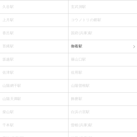
久谷駅
玄武洞駅
上月駅
コウノトリの郷駅
香呂駅
国府(兵庫)駅
苔縄駅
御着駅
坂越駅
篠山口駅
佐津駅
佐用駅
山陽網干駅
山陽曽根駅
山陽天満駅
飾磨駅
柴山駅
白浜の宮駅
千本駅
曽根(兵庫)駅