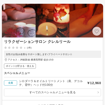
リラクゼーションサロン クレルリール
-
(-件)
女性のお悩み改善をサポート致します♪プライベートサロン☆
アクセス：JR姫新線 播磨高岡駅 徒歩15分
ポイントが貯まる・使える
スペシャルメニュー
シロダーラ＆オイルトリートメント（肩、デコル
￥12,960
全員
テ、背中）ヘッド付100分
すべてのスペシャルメニューを見る