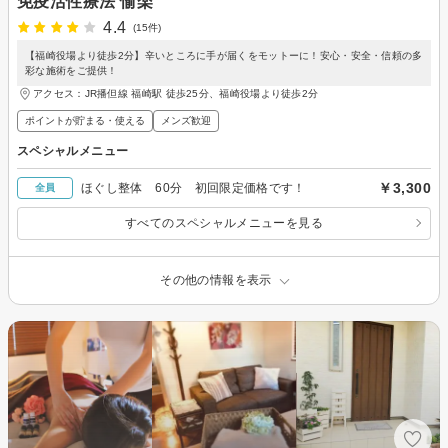
免疫活性療法 愉楽
4.4
(15件)
【福崎役場より徒歩2分】辛いところに手が届くをモットーに！安心・安全・信頼の多
彩な施術をご提供！
アクセス：JR播但線 福崎駅 徒歩25分、福崎役場より徒歩2分
ポイントが貯まる・使える
メンズ歓迎
スペシャルメニュー
￥3,300
ほぐし整体 60分 初回限定価格です！
全員
すべてのスペシャルメニューを見る
その他の情報を表示