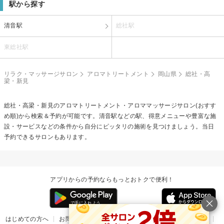
駅から探す
清音駅
総社駅
東総社駅
リラク・マッサージサロン
アロマトリートメント
岡山県
総社・高
梁・新見
総社・高梁・新見の
アロマトリートメント・アロママッサージ
サロン(おすす
め順)から検索＆予約が可能です。清音駅などの駅、得意メニューや豊富な施
設・サービスなどの条件から自分にピッタリの施術を見つけましょう。当日
予約できるサロンもあります。
アプリからの予約ならもっとおトクで便利！
はじめての方へ
お問い合わせ
ヘルプ
リリース情報
利用規約