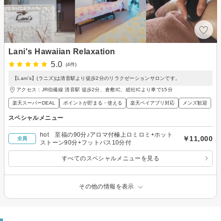
Lani's Hawaiian Relaxation
5.0
(4件)
【Lani's】(ラニズ)は清音駅より徒歩2分のリラクゼーションサロンです。
アクセス：JR伯備線 清音駅 徒歩2分、倉敷IC、総社ICより車で15分
楽天スーパーDEAL
ポイントが貯まる・使える
楽天ペイアプリ対応
メンズ歓迎
スペシャルメニュー
hot 至福の90分♪アロマ付極上ロミロミ+ホット
￥11,000
全員
ストーン90分+フットバス10分付
すべてのスペシャルメニューを見る
その他の情報を表示