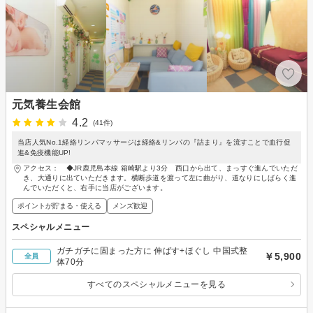
元気養生会館
4.2
(41件)
当店人気No.1経絡リンパマッサージは経絡&リンパの『詰まり』を流すことで血行促
進&免疫機能UP!
アクセス： ◆JR鹿児島本線 箱崎駅より3分 西口から出て、まっすぐ進んでいただ
き、大通りに出ていただきます。横断歩道を渡って左に曲がり、道なりにしばらく進
んでいただくと、右手に当店がございます。
ポイントが貯まる・使える
メンズ歓迎
スペシャルメニュー
ガチガチに固まった方に 伸ばす+ほぐし 中国式整
￥5,900
全員
体70分
すべてのスペシャルメニューを見る