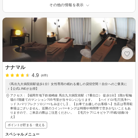
その他の情報を表示
ナナマル
4.9
(4件)
《馬出九大病院前駅徒歩1分》女性専用の眠れる癒しの貸切空間！自分へのご褒美に
♪【公式LINEがお得】
アクセス：【福岡市地下鉄箱崎線 馬出九大病院前駅（7番出口） 徒歩1分】1階が駐輪
場の7階建てのマンション705号室が当サロンになります。 【ハイドロ/毛穴洗浄/ヘ
ッドスパ/リフレクソロジー/もみほぐし】、【お車でお越しのお客様へ】当店は専用駐
車場はございません。近隣のコインパーキングは時期や時間帯で空きがないこともあ
りますので、ご来店の際はご注意ください。 【毛穴ケア/ニキビケア/不眠/頭痛/冷
え】
ポイントが貯まる・使える
スペシャルメニュー