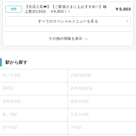
【当店人気👑】【ご新規さまにもおすすめ✨️】極
￥9,800
女性
上贅沢130分 ￥9,800！！
すべてのスペシャルメニューを見る
その他の情報を表示
駅から探す
海ノ中道駅
貝塚(福岡)駅
香椎駅
香椎花園前駅
香椎神宮駅
香椎宮前駅
雁ノ巣駅
九産大前駅
西戸崎駅
千早駅