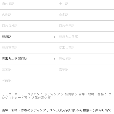
唐の原駅
土井駅
名島駅
奈多駅
西鉄香椎駅
西鉄千早駅
箱崎駅
箱崎九大前駅
箱崎宮前駅
福工大前駅
馬出九大病院前駅
舞松原駅
三苫駅
吉塚駅
和白駅
リラク・マッサージサロン
ボディケア
福岡県
吉塚・箱崎・香椎
ク
レジットカード可
人気が高い順
吉塚・箱崎・香椎の
ボディケア
サロン(人気が高い順)から検索＆予約が可能で