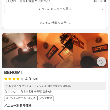
￥8,800
【くびれ・美尻】骨盤ケア約60分
すべてのメニューを見る
その他の情報を表示
BEHOIMI
4.0
(5件)
心も身体もリセット＆リフレッシュ!個室空間で贅沢気分♪
アクセス：熊本市電線 辛島駅 徒歩3分
ポイントが貯まる・使える
メンズ歓迎
メニュー別参考価格