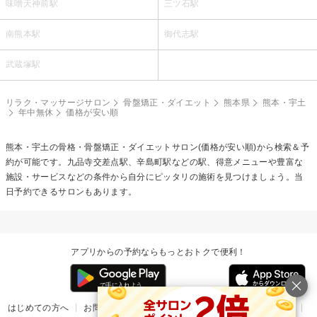
味噌天神前駅
三ツ石駅
南熊本駅
御代志駅
武蔵塚駅
リラク・マッサージサロン
骨盤矯正・ダイエット
熊本県
熊本・宇土
年中無休
価格が安い順
熊本・宇土の
骨格・骨盤矯正・ダイエット
サロン(価格が安い順)から検索＆予
約が可能です。九品寺交差点駅、辛島町駅などの駅、得意メニューや豊富な
施設・サービスなどの条件から自分にピッタリの施術を見つけましょう。当
日予約できるサロンもあります。
アプリからの予約ならもっとおトクで便利！
はじめての方へ
お問い合わせ
ヘルプ
リリース情報
利用規約