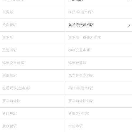
川尻駅
河原町(熊本)駅
祗園橋駅
九品寺交差点駅
熊本駅
熊本城・市役所前駅
黒髪町駅
神水交差点駅
健軍交番前駅
健軍校前駅
健軍町駅
県立体育館前駅
交通局前(熊本)駅
呉服町(熊本)駅
新水前寺駅
新水前寺駅前駅
新須屋駅
新町(熊本)駅
新水俣駅
水前寺駅