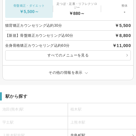
足つぼ・足裏・リフレクソロ
骨盤矯正・ダイエット
整体
ジー
￥5,500～
-
￥880～
￥5,500
猫背矯正カウンセリング込約30分
￥8,800
【新規】骨盤矯正カウンセリング込60分
￥11,000
全身骨格矯正カウンセリング込約60分
すべてのメニューを見る
その他の情報を表示
駅から探す
池田(熊本)駅
植木駅
宇土駅
上熊本駅
上熊本駅前駅
辛島町駅