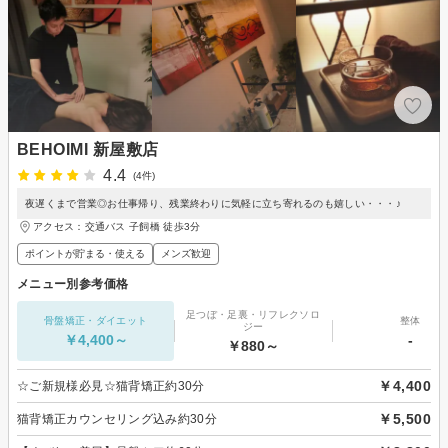
BEHOIMI 新屋敷店
4.4
(4件)
夜遅くまで営業◎お仕事帰り、残業終わりに気軽に立ち寄れるのも嬉しい・・・♪
アクセス：交通バス 子飼橋 徒歩3分
ポイントが貯まる・使える
メンズ歓迎
メニュー別参考価格
足つぼ・足裏・リフレクソロ
骨盤矯正・ダイエット
整体
ジー
￥4,400～
-
￥880～
￥4,400
☆ご新規様必見☆猫背矯正約30分
￥5,500
猫背矯正カウンセリング込み約30分