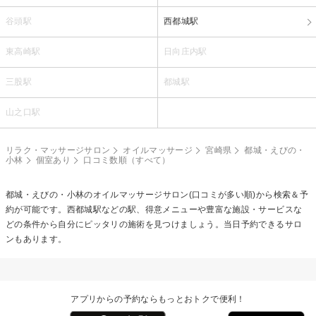
谷頭駅
西都城駅
東高崎駅
日向庄内駅
三股駅
都城駅
山之口駅
リラク・マッサージサロン
オイルマッサージ
宮崎県
都城・えびの・
小林
個室あり
口コミ数順（すべて）
都城・えびの・小林の
オイルマッサージ
サロン(口コミが多い順)から検索＆予
約が可能です。西都城駅などの駅、得意メニューや豊富な施設・サービスな
どの条件から自分にピッタリの施術を見つけましょう。当日予約できるサロ
ンもあります。
アプリからの予約ならもっとおトクで便利！