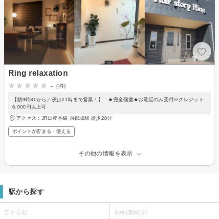
Ring relaxation
-
(-件)
【朝9時30から／夜は21時まで営業！】 ★完全個室★お電話のみ受付※クレジット
6,000円以上可
アクセス：JR日豊本線 西都城駅 徒歩28分
ポイントが貯まる・使える
その他の情報を表示
駅から探す
五十市駅
小林(宮崎)駅