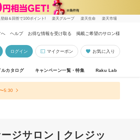
登録＆回答で100ポイント!
楽天グループ
楽天生命
楽天市場
方へ
ヘルプ
お得な情報を受け取る
掲載ご希望のサロン様
ログイン
マイクーポン
お気に入り
イルカタログ
キャンペーン一覧・特集
Raku Lab
5:30
ジサロン | クレジッ