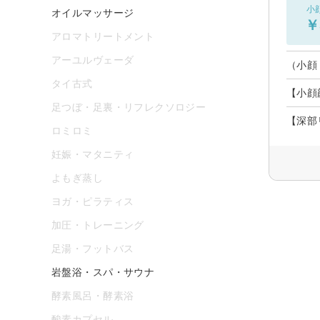
小
オイルマッサージ
￥
アロマトリートメント
アーユルヴェーダ
（小顔
タイ古式
【小顔
足つぼ・足裏・リフレクソロジー
【深部
ロミロミ
妊娠・マタニティ
よもぎ蒸し
ヨガ・ピラティス
加圧・トレーニング
足湯・フットバス
岩盤浴・スパ・サウナ
酵素風呂・酵素浴
酸素カプセル