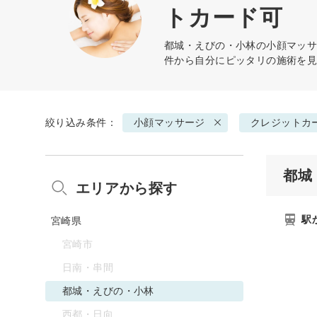
トカード可
都城・えびの・小林の
小顔マッ
件から自分にピッタリの施術を
絞り込み条件：
小顔マッサージ
クレジットカ
都城
エリアから探す
駅
宮崎県
宮崎市
日南・串間
都城・えびの・小林
西都・日向