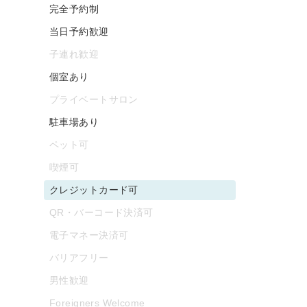
完全予約制
当日予約歓迎
子連れ歓迎
個室あり
プライベートサロン
駐車場あり
ペット可
喫煙可
クレジットカード可
QR・バーコード決済可
電子マネー決済可
バリアフリー
男性歓迎
Foreigners Welcome