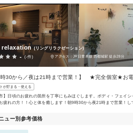
 relaxation
(リングリラクゼーション)
-
(-件)
アクセス：JR日豊本線 西都城駅 徒歩28分
9時30から／夜は21時まで営業！】 ★完全個室★お電
トが貯まる・使える
市】日頃のお疲れの箇所を丁寧にもみほぐします。ボディ・フェイシ
お疲れの方！！心と体を癒します！朝9時30から夜21時まで営業！
ニュー別参考価格