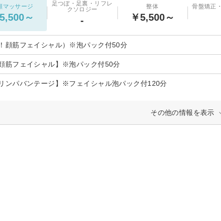
足つぼ・足裏・リフレ
顔マッサージ
整体
骨盤矯正
クソロジー
5,500～
￥5,500～
-
！顔筋フェイシャル）※泡パック付50分
顔筋フェイシャル】※泡パック付50分
リンパバンテージ】※フェイシャル泡パック付120分
その他の情報を表示