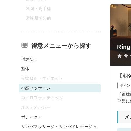
延岡・高千穂
宮崎県その他
得意メニューから探す
Ring
指定なし
整体
【朝
骨盤矯正・ダイエット
ポイン
小顔マッサージ
【都城
カイロプラクティック
育児に
オステオパシー
メ
ボディケア
リンパマッサージ・リンパドレナージュ