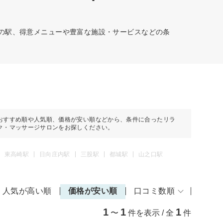
どの駅、得意メニューや豊富な施設・サービスなどの条
おすすめ順や人気順、価格が安い順などから、条件に合ったリラ
ク・マッサージサロンをお探しください。
東高崎駅
日向庄内駅
三股駅
都城駅
山之口駅
人気が高い順
価格が安い順
口コミ数順
1
1
1
〜
件を表示 / 全
件