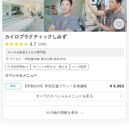
カイロプラクティックしみず
4.7
(10件)
カイロ＆美容カイロの専門院
アクセス：JR信越本線 春日山駅 徒歩26分
◎ 本日空席あり
ポイントが貯まる・使える
メンズ歓迎
スペシャルメニュー
￥4,950
【学割U24】学生応援プラン！全身施術
学生
すべてのスペシャルメニューを見る
その他の情報を表示