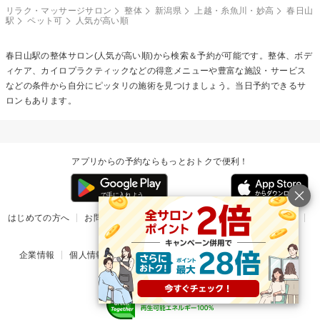
リラク・マッサージサロン
整体
新潟県
上越・糸魚川・妙高
春日山
駅
ペット可
人気が高い順
春日山駅の
整体
サロン(人気が高い順)から検索＆予約が可能です。整体、ボデ
ィケア、カイロプラクティックなどの得意メニューや豊富な施設・サービス
などの条件から自分にピッタリの施術を見つけましょう。当日予約できるサ
ロンもあります。
アプリからの予約ならもっとおトクで便利！
はじめての方へ
お問い合わせ
ヘルプ
リリース情報
利用規約
掲載ご希望のサロン様
企業情報
個人情報保護方針
楽天のサービス一覧
アプリ一覧
© Rakuten Group, Inc.