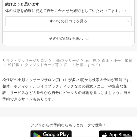
続けようと思います！
体の状態を的確に捉えて自分に合わせた施術をしていただいてます。いろいろな技を隠し持っていて、驚かされます。こんなのなんで効くの？と思うような技がクリティカルヒットするのでビビります。
すべての口コミを見る
その他の情報を表示
リラク・マッサージサロン
小顔マッサージ
石川県
白山・小松・加賀
松任駅
クレジットカード可
口コミ数順（すべて）
松任駅の
小顔マッサージ
サロン(口コミが多い順)から検索＆予約が可能です。
整体、ボディケア、カイロプラクティックなどの得意メニューや豊富な施
設・サービスなどの条件から自分にピッタリの施術を見つけましょう。当日
予約できるサロンもあります。
アプリからの予約ならもっとおトクで便利！