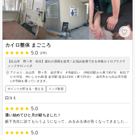
カイロ整体 まごころ
5.0
(2件)
【白山市 野々市 松任】疲れの原因を追究！お悩み改善できる本格カイロプラクテ
ィックサロン☆彡
アクセス：白山市 野々市、金沢寄り 8号線沿い JR松任駅から車で約7分 松任ア
ピタ付近、IRいしかわ鉄道 金沢駅 徒歩128分（車で25分） 金沢市から白山市方面
に8号線を通っていきます。
ポイントが貯まる・使える
メンズ歓迎
口コミ
5.0
通い始めてひと月が経ちました！
藪下先生に診てもらうようになって、みるみる体が良くなってきました。施術以外にも栄養学についてのレクチャーを言われた通りにやるだけでさらにレバレッジがかかったような気がします。施術後、次の施術の日までの調子がどうだったかを伝える事で、より細やかなアドバイスをいただけます。また、こちらからのフィードバックをもとに施術の内容を変化させ、それがまたあたるんですよ！ とにかく言われたようにやる、その結果をフィードバックする、それだけでどんどん良くなります。
5.0