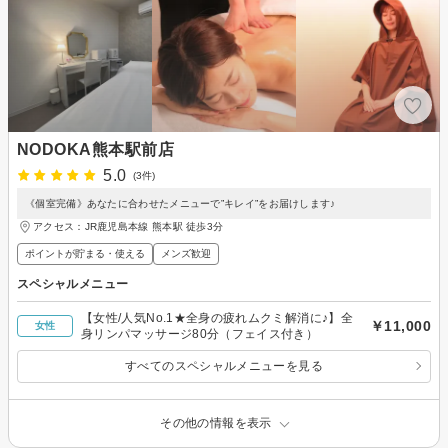
NODOKA熊本駅前店
5.0
(3件)
《個室完備》あなたに合わせたメニューで”キレイ”をお届けします♪
アクセス：JR鹿児島本線 熊本駅 徒歩3分
ポイントが貯まる・使える
メンズ歓迎
スペシャルメニュー
【女性/人気No.1★全身の疲れムクミ解消に♪】全
￥11,000
女性
身リンパマッサージ80分（フェイス付き）
すべてのスペシャルメニューを見る
その他の情報を表示