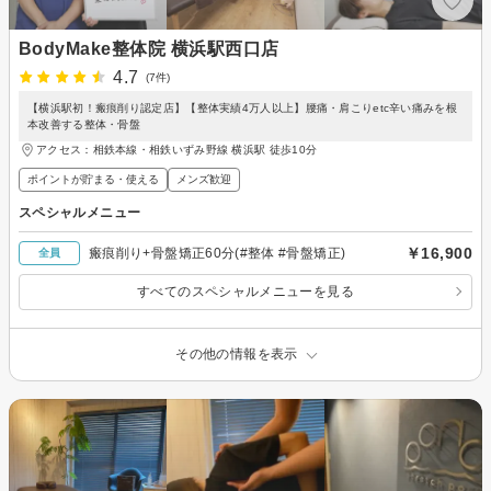
BodyMake整体院 横浜駅西口店
4.7
(7件)
【横浜駅初！瘢痕削り認定店】【整体実績4万人以上】腰痛・肩こりetc辛い痛みを根
本改善する整体・骨盤
アクセス：相鉄本線・相鉄いずみ野線 横浜駅 徒歩10分
ポイントが貯まる・使える
メンズ歓迎
スペシャルメニュー
￥16,900
瘢痕削り+骨盤矯正60分(#整体 #骨盤矯正)
全員
すべてのスペシャルメニューを見る
その他の情報を表示