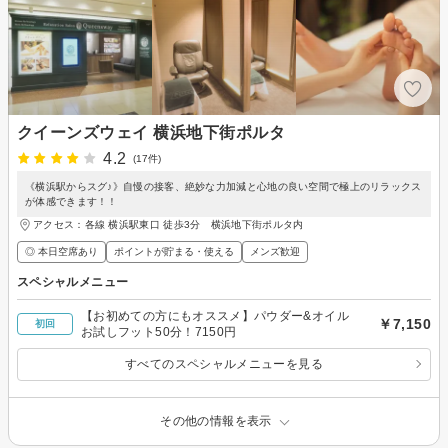
クイーンズウェイ 横浜地下街ポルタ
4.2
(17件)
《横浜駅からスグ♪》自慢の接客、絶妙な力加減と心地の良い空間で極上のリラックス
が体感できます！！
アクセス：各線 横浜駅東口 徒歩3分 横浜地下街ポルタ内
◎ 本日空席あり
ポイントが貯まる・使える
メンズ歓迎
スペシャルメニュー
【お初めての方にもオススメ】パウダー&オイル
￥7,150
初回
お試しフット50分！7150円
すべてのスペシャルメニューを見る
その他の情報を表示