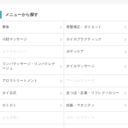
メニューから探す
整体
骨盤矯正・ダイエット
小顔マッサージ
カイロプラクティック
オステオパシー
ボディケア
リンパマッサージ・リンパドレナ
オイルマッサージ
ージュ
アロマトリートメント
アーユルヴェーダ
タイ古式
足つぼ・足裏・リフレクソロジー
ロミロミ
妊娠・マタニティ
よもぎ蒸し
ヨガ・ピラティス