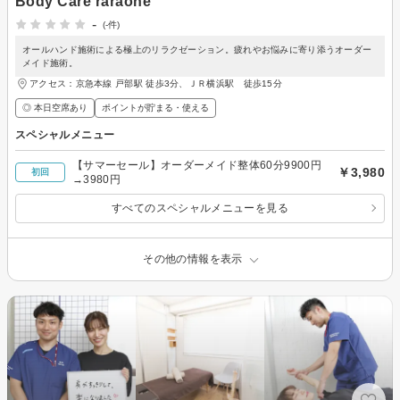
Body Care raraone
-
(-件)
オールハンド施術による極上のリラクゼーション。疲れやお悩みに寄り添うオーダー
メイド施術。
アクセス：京急本線 戸部駅 徒歩3分、ＪＲ横浜駅 徒歩15分
◎ 本日空席あり
ポイントが貯まる・使える
スペシャルメニュー
【サマーセール】オーダーメイド整体60分9900円
￥3,980
初回
→3980円
すべてのスペシャルメニューを見る
その他の情報を表示