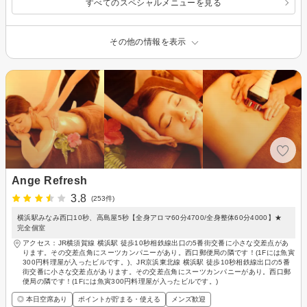
すべてのスペシャルメニューを見る
その他の情報を表示
Ange Refresh
3.8
(253件)
横浜駅みなみ西口10秒、高島屋5秒【全身アロマ60分4700/全身整体60分4000】★
完全個室
アクセス：JR横須賀線 横浜駅 徒歩10秒相鉄線出口の5番街交番に小さな交差点があ
ります。その交差点角にスーツカンパニーがあり。西口郵便局の隣です！(1Fには魚寅
300円料理屋が入ったビルです。)、JR京浜東北線 横浜駅 徒歩10秒相鉄線出口の5番
街交番に小さな交差点があります。その交差点角にスーツカンパニーがあり。西口郵
便局の隣です！(1Fには魚寅300円料理屋が入ったビルです。)
◎ 本日空席あり
ポイントが貯まる・使える
メンズ歓迎