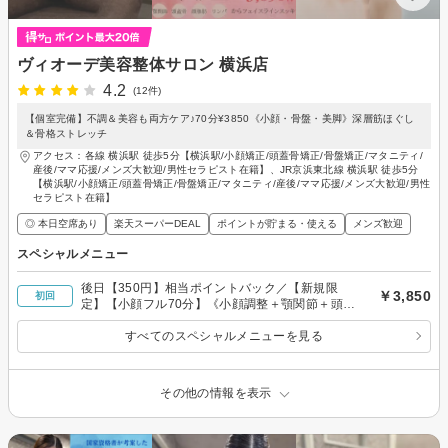
ヴィオーデ美容整体サロン 横浜店
4.2
(12件)
【個室完備】不調＆美容も両方ケア♪70分¥3850《小顔・骨盤・美脚》深層筋ほぐし
＆骨格ストレッチ
アクセス：各線 横浜駅 徒歩5分【横浜駅/小顔矯正/頭蓋骨矯正/骨盤矯正/マタニティ/
産後/ママ応援/メンズ大歓迎/男性セラピスト在籍】、JR京浜東北線 横浜駅 徒歩5分
【横浜駅/小顔矯正/頭蓋骨矯正/骨盤矯正/マタニティ/産後/ママ応援/メンズ大歓迎/男性
セラピスト在籍】
◎ 本日空席あり
楽天スーパーDEAL
ポイントが貯まる・使える
メンズ歓迎
スペシャルメニュー
後日【350円】相当ポイントバック／【新規限
￥3,850
初回
定】【小顔フル70分】《小顔調整＋顎関節＋頭蓋
骨＋顔脂肪分解＋リンパ》
すべてのスペシャルメニューを見る
その他の情報を表示