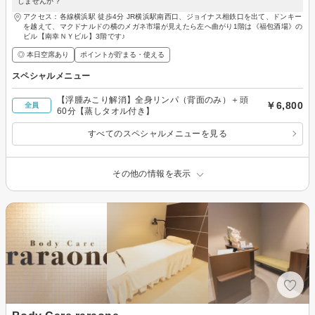
しませんか？
アクセス：各線横浜駅 徒歩4分 JR横浜駅南西口、ジョイナス相鉄口を出て、ドンキー
を越えて、マクドナルドの横のメガネ市場が見えたら左へ曲がり1階は《福包酒場》の
ビル【南幸ＮＹビル】3階です♪
◎ 本日空席あり
ポイントが貯まる・使える
スペシャルメニュー
【浮腫みこり解消】全身リンパ（背面のみ）＋頭
￥6,800
全員
60分【蒸しタオル付き】
すべてのスペシャルメニューを見る
その他の情報を表示