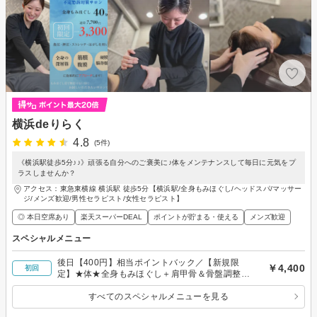
横浜deりらく
4.8
(5件)
《横浜駅徒歩5分♪♪》頑張る自分へのご褒美に♪体をメンテナンスして毎日に元気をプ
ラスしませんか？
アクセス：東急東横線 横浜駅 徒歩5分【横浜駅/全身もみほぐし/ヘッドスパ/マッサー
ジ/メンズ歓迎/男性セラピスト/女性セラピスト】
◎ 本日空席あり
楽天スーパーDEAL
ポイントが貯まる・使える
メンズ歓迎
スペシャルメニュー
後日【400円】相当ポイントバック／【新規限
￥4,400
初回
定】★体★全身もみほぐし＋肩甲骨＆骨盤調整＋
首＆下肢ストレッチ70分
すべてのスペシャルメニューを見る