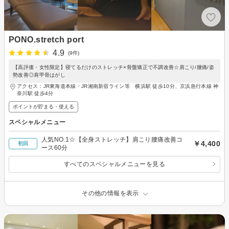
PONO.stretch port
4.9
(9件)
【高評価・女性限定】寝てるだけのストレッチ×骨盤矯正で不調改善☆肩こり/腰痛/姿
勢改善◎肩甲骨はがし
アクセス：JR東海道本線・JR湘南新宿ライン等 横浜駅 徒歩10分、京浜急行本線 神
奈川駅 徒歩4分
ポイントが貯まる・使える
スペシャルメニュー
人気NO.1☆【全身ストレッチ】肩こり腰痛改善コ
￥4,400
初回
ース60分
すべてのスペシャルメニューを見る
その他の情報を表示