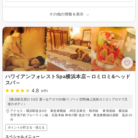
その他の情報を表示
ハワイアンフォレストSpa横浜本店～ロミロミ&ヘッド
スパ～
4.8
(4件)
【横浜駅北西口 3分】選べるアロマ20種!リゾート空間/極上技術ロミロミアロマで天
使のボディ♪
アクセス：横浜駅徒歩3分 東急東横線 JR京浜東北・根岸線 東海道線 横浜線
市営地下鉄ブルーライン線、京急本線 神奈川駅 徒歩7分 東急東横線白楽駅 徒歩10
分
ポイントが貯まる・使える
スペシャルメニュー