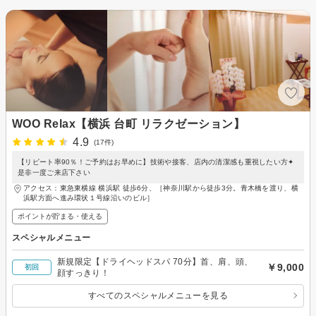
WOO Relax【横浜 台町 リラクゼーション】
4.9
(17件)
【リピート率90％！ご予約はお早めに】技術や接客、店内の清潔感も重視したい方✦
是非一度ご来店下さい
アクセス：東急東横線 横浜駅 徒歩6分、［神奈川駅から徒歩3分。青木橋を渡り、横
浜駅方面へ進み環状１号線沿いのビル］
ポイントが貯まる・使える
スペシャルメニュー
新規限定【ドライヘッドスパ 70分】首、肩、頭、
￥9,000
初回
顔すっきり！
すべてのスペシャルメニューを見る