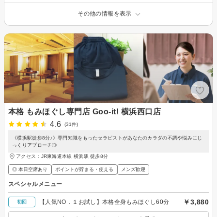
その他の情報を表示
本格 もみほぐし専門店 Goo-it! 横浜西口店
4.6
(31件)
《横浜駅徒歩8分♪》専門知識をもったセラピストがあなたのカラダの不調や悩みにじ
っくりアプローチ◎
アクセス：JR東海道本線 横浜駅 徒歩8分
◎ 本日空席あり
ポイントが貯まる・使える
メンズ歓迎
スペシャルメニュー
￥3,880
【人気NO．１お試し】本格全身もみほぐし60分
初回