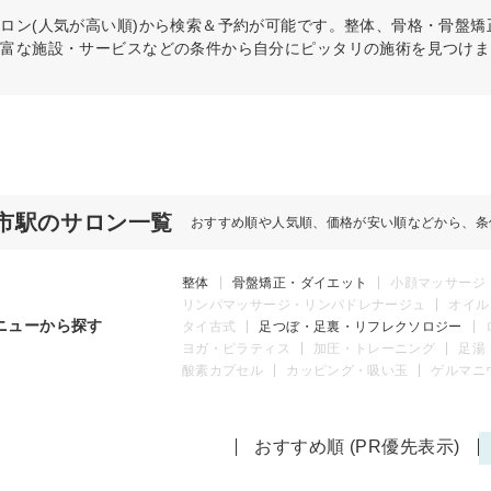
ロン(人気が高い順)から検索＆予約が可能です。整体、骨格・骨盤
豊富な施設・サービスなどの条件から自分にピッタリの施術を見つけま
市駅のサロン一覧
おすすめ順や人気順、価格が安い順などから、条
整体
骨盤矯正・ダイエット
小顔マッサージ
リンパマッサージ・リンパドレナージュ
オイル
ニューから探す
タイ古式
足つぼ・足裏・リフレクソロジー
ヨガ・ピラティス
加圧・トレーニング
足湯
酸素カプセル
カッピング・吸い玉
ゲルマニ
おすすめ順 (PR優先表示)