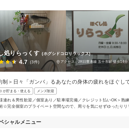
し処りらっくす
(ホグシドコロリラックス)
4.7
(3件)
アクセス：JR日豊本線 五十市駅 徒歩14分
約制＞日々「ガンバ」るあなたの身体の疲れをほぐし
トが貯まる・使える
メンズ歓迎
様連れ＆男性歓迎／個室あり／駐車場完備／クレジット払いOK＞熟
術☆完全個室のプライベート空間なので、周りを気にせずゆったりリ
ペシャルメニュー