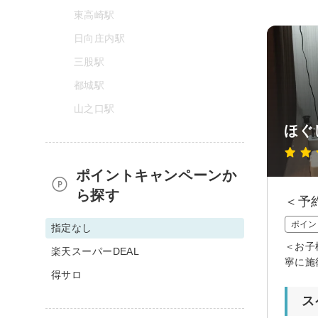
東高崎駅
日向庄内駅
三股駅
都城駅
山之口駅
ほぐ
ポイントキャンペーンか
ら探す
＜予
ポイン
指定なし
＜お子
楽天スーパーDEAL
寧に施
得サロ
ス