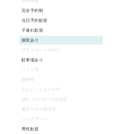
年中無休
完全予約制
当日予約歓迎
子連れ歓迎
個室あり
プライベートサロン
駐車場あり
ペット可
喫煙可
クレジットカード可
QR・バーコード決済可
電子マネー決済可
バリアフリー
男性歓迎