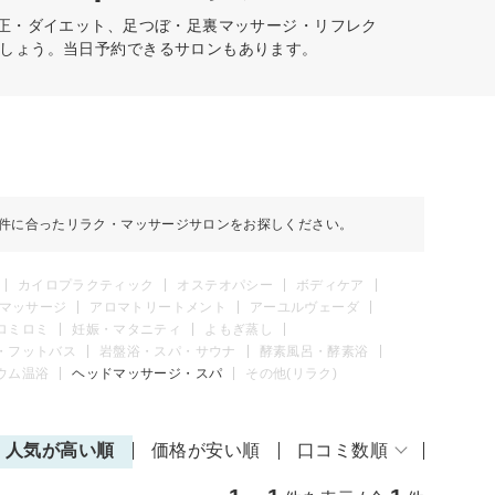
矯正・ダイエット、足つぼ・足裏マッサージ・リフレク
しょう。当日予約できるサロンもあります。
件に合ったリラク・マッサージサロンをお探しください。
カイロプラクティック
オステオパシー
ボディケア
マッサージ
アロマトリートメント
アーユルヴェーダ
ロミロミ
妊娠・マタニティ
よもぎ蒸し
・フットバス
岩盤浴・スパ・サウナ
酵素風呂・酵素浴
ウム温浴
ヘッドマッサージ・スパ
その他(リラク)
人気が高い順
価格が安い順
口コミ数順