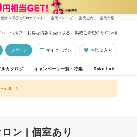
登録＆回答で100ポイント!
楽天グループ
楽天生命
楽天市場
方へ
ヘルプ
お得な情報を受け取る
掲載ご希望のサロン様
ログイン
マイクーポン
お気に入り
イルカタログ
キャンペーン一覧・特集
Raku Lab
5:30
ン | 個室あり