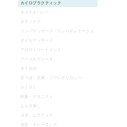
カイロプラクティック
オステオパシー
ボディケア
リンパマッサージ・リンパドレナージュ
オイルマッサージ
アロマトリートメント
アーユルヴェーダ
タイ古式
足つぼ・足裏・リフレクソロジー
ロミロミ
妊娠・マタニティ
よもぎ蒸し
ヨガ・ピラティス
加圧・トレーニング