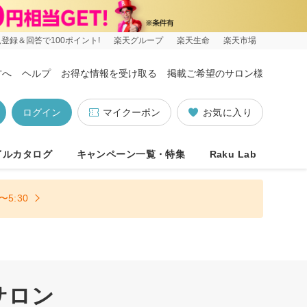
登録＆回答で100ポイント!
楽天グループ
楽天生命
楽天市場
方へ
ヘルプ
お得な情報を受け取る
掲載ご希望のサロン様
ログイン
マイクーポン
お気に入り
イルカタログ
キャンペーン一覧・特集
Raku Lab
5:30
サロン