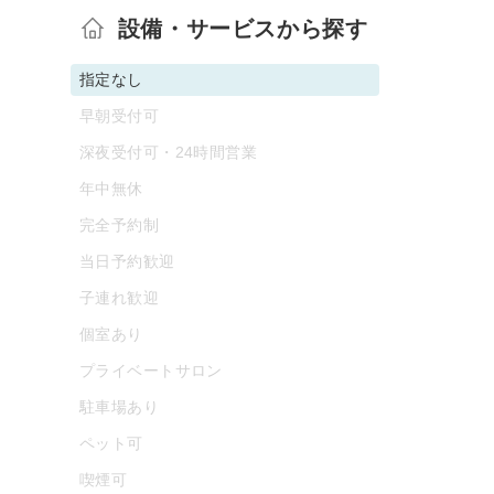
設備・サービスから探す
指定なし
早朝受付可
深夜受付可・24時間営業
年中無休
完全予約制
当日予約歓迎
子連れ歓迎
個室あり
プライベートサロン
駐車場あり
ペット可
喫煙可