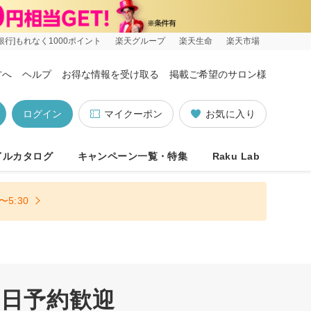
銀行]もれなく1000ポイント
楽天グループ
楽天生命
楽天市場
方へ
ヘルプ
お得な情報を受け取る
掲載ご希望のサロン様
ログイン
マイクーポン
お気に入り
イルカタログ
キャンペーン一覧・特集
Raku Lab
5:30
当日予約歓迎