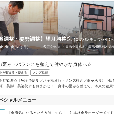
盤調整・姿勢調整】望月均整院
(コツバンチョウセイシ
-
(-件)
アクセス：小田急小田原線 小田急相模原駅 徒歩
の歪み・バランスを整えて健やかな身体へ☆
トが貯まる・使える
メンズ歓迎
予約歓迎☆【完全予約制／お子様連れ・メンズ歓迎／個室あり】小田
顔・美脚・美姿勢☆もおまかせ！！身体の歪みを整えて、本来の健康
ペシャルメニュー
【全身気になるという方はこちら！！】本格全身オーダーメイド