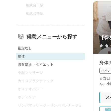
相武台下駅
相武台前駅
得意メニューから探す
【骨
指定なし
整体
身体
骨盤矯正・ダイエット
ポイン
小顔マッサージ
☆当日
カイロプラクティック
ん、小
オステオパシー
ス
ボディケア
リンパマッサージ・リンパドレナージュ
初回