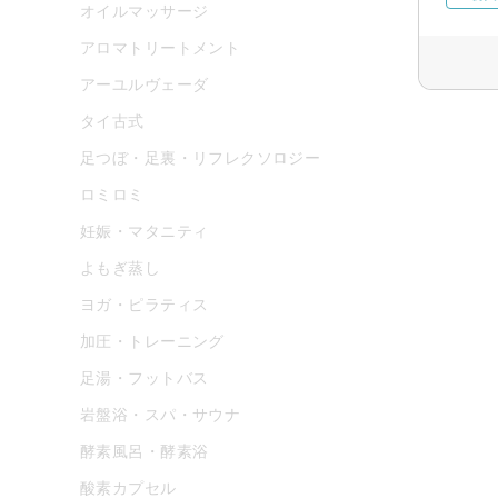
オイルマッサージ
アロマトリートメント
アーユルヴェーダ
タイ古式
足つぼ・足裏・リフレクソロジー
ロミロミ
妊娠・マタニティ
よもぎ蒸し
ヨガ・ピラティス
加圧・トレーニング
足湯・フットバス
岩盤浴・スパ・サウナ
酵素風呂・酵素浴
酸素カプセル