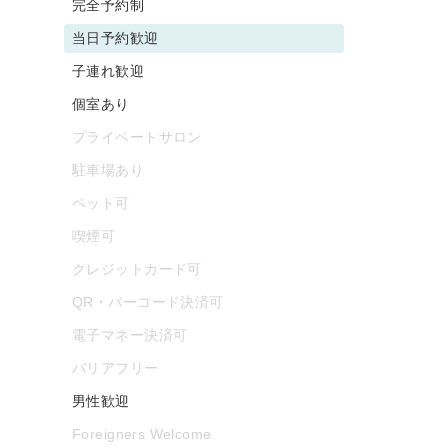
完全予約制
当日予約歓迎
子連れ歓迎
個室あり
プライベートサロン
駐車場あり
ペット可
喫煙可
クレジットカード可
QR・バーコード決済可
電子マネー決済可
バリアフリー
男性歓迎
Foreigners Welcome