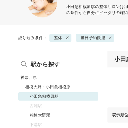
小田急相模原駅の
整体
サロン(お
の条件から自分にピッタリの施
絞り込み条件：
整体
当日予約歓迎
小田
駅から探す
神奈川県
相模大野・小田急相模原
小田急相模原駅
古淵駅
表示順
相模大野駅
下溝駅