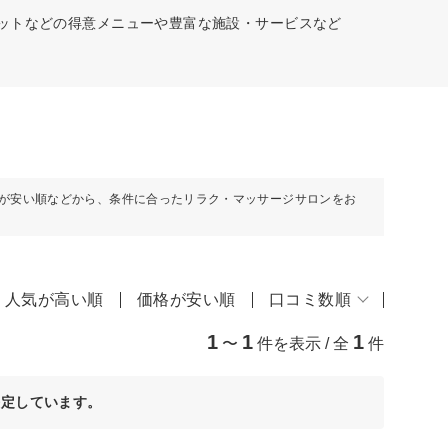
エットなどの得意メニューや豊富な施設・サービスなど
が安い順などから、条件に合ったリラク・マッサージサロンをお
人気が高い順
価格が安い順
口コミ数順
1
1
1
〜
件を表示 / 全
件
決定しています。