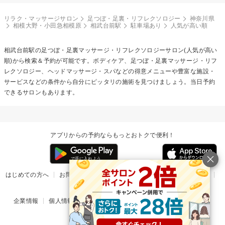
リラク・マッサージサロン
足つぼ・足裏・リフレクソロジー
神奈川県
相模大野・小田急相模原
相武台前駅
駐車場あり
人気が高い順
相武台前駅の
足つぼ・足裏マッサージ・リフレクソロジー
サロン(人気が高い
順)から検索＆予約が可能です。ボディケア、足つぼ・足裏マッサージ・リフ
レクソロジー、ヘッドマッサージ・スパなどの得意メニューや豊富な施設・
サービスなどの条件から自分にピッタリの施術を見つけましょう。当日予約
できるサロンもあります。
アプリからの予約ならもっとおトクで便利！
はじめての方へ
お問い合わせ
ヘルプ
リリース情報
利用規約
掲載ご希望のサロン様
企業情報
個人情報保護方針
楽天のサービス一覧
アプリ一覧
© Rakuten Group, Inc.