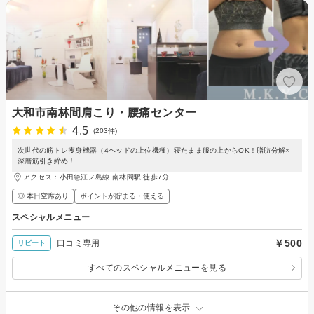
大和市南林間肩こり・腰痛センター
4.5
(203件)
次世代の筋トレ痩身機器（4ヘッドの上位機種）寝たまま服の上からOK！脂肪分解×
深層筋引き締め！
アクセス：小田急江ノ島線 南林間駅 徒歩7分
◎ 本日空席あり
ポイントが貯まる・使える
スペシャルメニュー
￥500
口コミ専用
リピート
すべてのスペシャルメニューを見る
その他の情報を表示