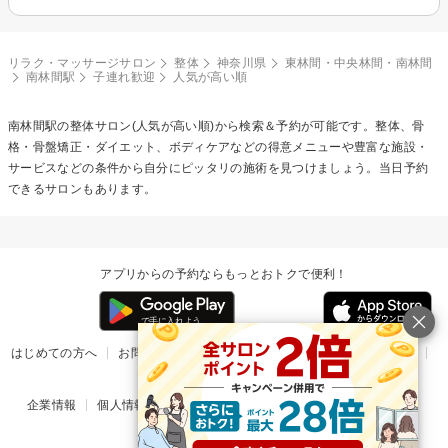
リラク・マッサージサロン
整体
神奈川県
東林間・中央林間・南林間
南林間駅
子連れ歓迎
人気が高い順
南林間駅の
整体
サロン(人気が高い順)から検索＆予約が可能です。整体、骨
格・骨盤矯正・ダイエット、ボディケアなどの得意メニューや豊富な施設・
サービスなどの条件から自分にピッタリの施術を見つけましょう。当日予約
できるサロンもあります。
アプリからの予約ならもっとおトクで便利！
はじめての方へ
お問い合わせ
ヘルプ
リリース情報
利用規約
掲載ご希望のサロン様
企業情報
個人情報保護方針
楽天のサービス一覧
アプリ一覧
© Rakuten Group, Inc.